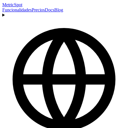
MetricSpot
Funcionalidades
Precios
Docs
Blog