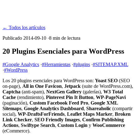
← Todos los artículos
Publicado 2014-09-10
·
8 min de lectura
20 Plugins Esenciales para WordPress
#Google Analytics
·
#Herramientas
·
#plugins
·
#SITEMAP.XML
·
#WordPress
Los 20 plugins esenciales para WordPress son:
Yoast SEO
(SEO
on-page),
All in One Favicon
,
Jetpack
(suite de WordPress.com),
Captcha
(anti-spam),
NextGen Gallery
(galerías),
W3 Total
Cache
(rendimiento),
Pinterest Pin It Button
,
WP-PageNavi
(paginación),
Custom Facebook Feed Pro
,
Google XML
Sitemaps
,
Google Analytics Dashboard
,
Shareaholic
(compartir
social),
WP-DraftsForFriends
,
Leaflet Maps Marker
,
Broken
Link Checker
,
SEO Friendly Images
,
Confirm Publishing
Actions
,
Swiftype Search
,
Custom Login
y
WooCommerce
(eCommerce).