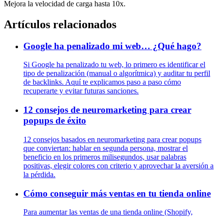
Mejora la velocidad de carga hasta 10x.
Artículos relacionados
Google ha penalizado mi web… ¿Qué hago?
Si Google ha penalizado tu web, lo primero es identificar el
tipo de penalización (manual o algorítmica) y auditar tu perfil
de backlinks. Aquí te explicamos paso a paso cómo
recuperarte y evitar futuras sanciones.
12 consejos de neuromarketing para crear
popups de éxito
12 consejos basados en neuromarketing para crear popups
que conviertan: hablar en segunda persona, mostrar el
beneficio en los primeros milisegundos, usar palabras
positivas, elegir colores con criterio y aprovechar la aversión a
la pérdida.
Cómo conseguir más ventas en tu tienda online
Para aumentar las ventas de una tienda online (Shopify,