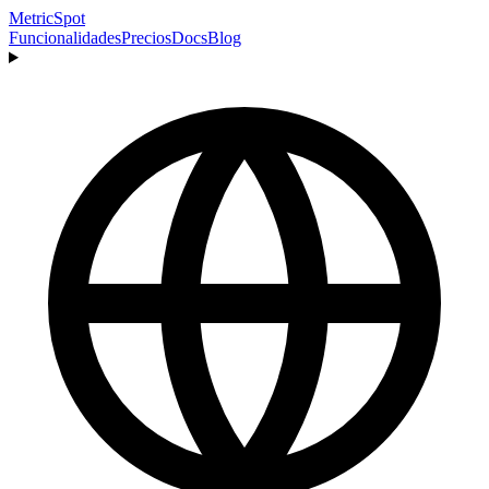
MetricSpot
Funcionalidades
Precios
Docs
Blog