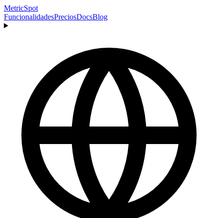
MetricSpot
Funcionalidades
Precios
Docs
Blog