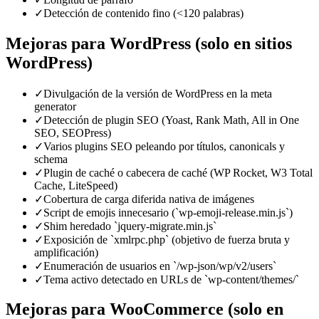
✓
Detección de contenido fino (<120 palabras)
Mejoras para WordPress (solo en sitios
WordPress)
✓
Divulgación de la versión de WordPress en la meta
generator
✓
Detección de plugin SEO (Yoast, Rank Math, All in One
SEO, SEOPress)
✓
Varios plugins SEO peleando por títulos, canonicals y
schema
✓
Plugin de caché o cabecera de caché (WP Rocket, W3 Total
Cache, LiteSpeed)
✓
Cobertura de carga diferida nativa de imágenes
✓
Script de emojis innecesario (`wp-emoji-release.min.js`)
✓
Shim heredado `jquery-migrate.min.js`
✓
Exposición de `xmlrpc.php` (objetivo de fuerza bruta y
amplificación)
✓
Enumeración de usuarios en `/wp-json/wp/v2/users`
✓
Tema activo detectado en URLs de `wp-content/themes/`
Mejoras para WooCommerce (solo en