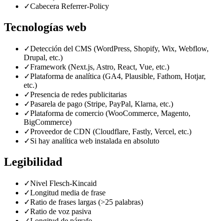
✓
Cabecera Referrer-Policy
Tecnologías web
✓
Detección del CMS (WordPress, Shopify, Wix, Webflow,
Drupal, etc.)
✓
Framework (Next.js, Astro, React, Vue, etc.)
✓
Plataforma de analítica (GA4, Plausible, Fathom, Hotjar,
etc.)
✓
Presencia de redes publicitarias
✓
Pasarela de pago (Stripe, PayPal, Klarna, etc.)
✓
Plataforma de comercio (WooCommerce, Magento,
BigCommerce)
✓
Proveedor de CDN (Cloudflare, Fastly, Vercel, etc.)
✓
Si hay analítica web instalada en absoluto
Legibilidad
✓
Nivel Flesch-Kincaid
✓
Longitud media de frase
✓
Ratio de frases largas (>25 palabras)
✓
Ratio de voz pasiva
✓
Longitud de párrafo