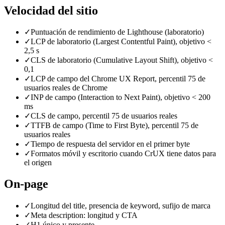
Velocidad del sitio
✓
Puntuación de rendimiento de Lighthouse (laboratorio)
✓
LCP de laboratorio (Largest Contentful Paint), objetivo <
2,5 s
✓
CLS de laboratorio (Cumulative Layout Shift), objetivo <
0,1
✓
LCP de campo del Chrome UX Report, percentil 75 de
usuarios reales de Chrome
✓
INP de campo (Interaction to Next Paint), objetivo < 200
ms
✓
CLS de campo, percentil 75 de usuarios reales
✓
TTFB de campo (Time to First Byte), percentil 75 de
usuarios reales
✓
Tiempo de respuesta del servidor en el primer byte
✓
Formatos móvil y escritorio cuando CrUX tiene datos para
el origen
On-page
✓
Longitud del title, presencia de keyword, sufijo de marca
✓
Meta description: longitud y CTA
✓
H1 único y presente