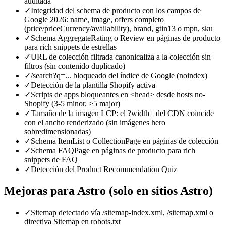
auditada
✓
Integridad del schema de producto con los campos de
Google 2026: name, image, offers completo
(price/priceCurrency/availability), brand, gtin13 o mpn, sku
✓
Schema AggregateRating o Review en páginas de producto
para rich snippets de estrellas
✓
URL de colección filtrada canonicaliza a la colección sin
filtros (sin contenido duplicado)
✓
/search?q=... bloqueado del índice de Google (noindex)
✓
Detección de la plantilla Shopify activa
✓
Scripts de apps bloqueantes en <head> desde hosts no-
Shopify (3-5 minor, >5 major)
✓
Tamaño de la imagen LCP: el ?width= del CDN coincide
con el ancho renderizado (sin imágenes hero
sobredimensionadas)
✓
Schema ItemList o CollectionPage en páginas de colección
✓
Schema FAQPage en páginas de producto para rich
snippets de FAQ
✓
Detección del Product Recommendation Quiz
Mejoras para Astro (solo en sitios Astro)
✓
Sitemap detectado vía /sitemap-index.xml, /sitemap.xml o
directiva Sitemap en robots.txt