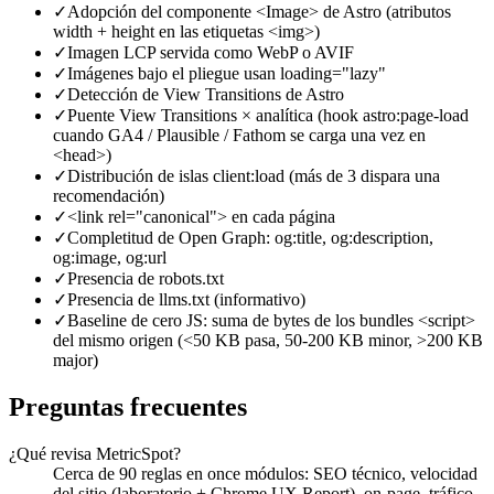
✓
Adopción del componente <Image> de Astro (atributos
width + height en las etiquetas <img>)
✓
Imagen LCP servida como WebP o AVIF
✓
Imágenes bajo el pliegue usan loading="lazy"
✓
Detección de View Transitions de Astro
✓
Puente View Transitions × analítica (hook astro:page-load
cuando GA4 / Plausible / Fathom se carga una vez en
<head>)
✓
Distribución de islas client:load (más de 3 dispara una
recomendación)
✓
<link rel="canonical"> en cada página
✓
Completitud de Open Graph: og:title, og:description,
og:image, og:url
✓
Presencia de robots.txt
✓
Presencia de llms.txt (informativo)
✓
Baseline de cero JS: suma de bytes de los bundles <script>
del mismo origen (<50 KB pasa, 50-200 KB minor, >200 KB
major)
Preguntas frecuentes
¿Qué revisa MetricSpot?
Cerca de 90 reglas en once módulos: SEO técnico, velocidad
del sitio (laboratorio + Chrome UX Report), on-page, tráfico