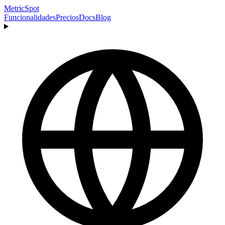
MetricSpot
Funcionalidades
Precios
Docs
Blog