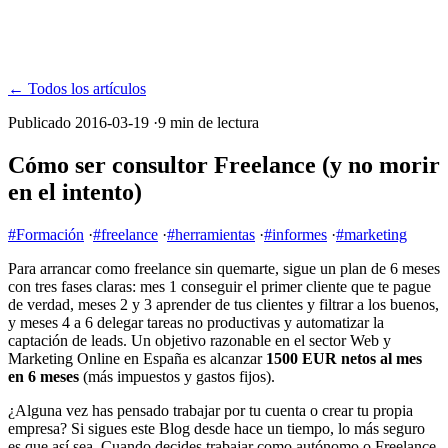
← Todos los artículos
Publicado 2016-03-19
·
9 min de lectura
Cómo ser consultor Freelance (y no morir
en el intento)
#Formación
·
#freelance
·
#herramientas
·
#informes
·
#marketing
Para arrancar como freelance sin quemarte, sigue un plan de 6 meses
con tres fases claras: mes 1 conseguir el primer cliente que te pague
de verdad, meses 2 y 3 aprender de tus clientes y filtrar a los buenos,
y meses 4 a 6 delegar tareas no productivas y automatizar la
captación de leads. Un objetivo razonable en el sector Web y
Marketing Online en España es alcanzar
1500 EUR netos al mes
en 6 meses
(más impuestos y gastos fijos).
¿Alguna vez has pensado trabajar por tu cuenta o crear tu propia
empresa? Si sigues este Blog desde hace un tiempo, lo más seguro
es que así sea. Cuando decides trabajar como autónomo o Freelance