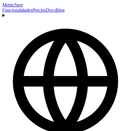
MetricSpot
Funcionalidades
Precios
Docs
Blog