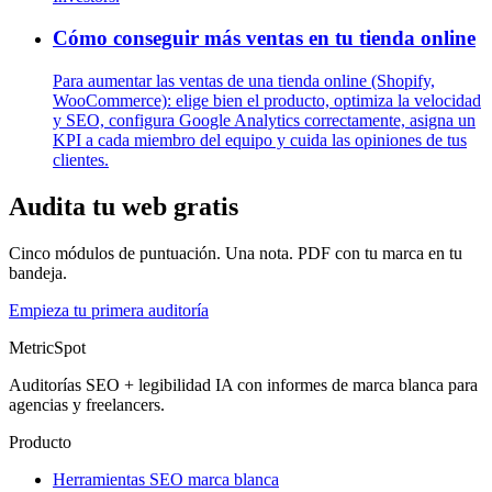
Cómo conseguir más ventas en tu tienda online
Para aumentar las ventas de una tienda online (Shopify,
WooCommerce): elige bien el producto, optimiza la velocidad
y SEO, configura Google Analytics correctamente, asigna un
KPI a cada miembro del equipo y cuida las opiniones de tus
clientes.
Audita tu web gratis
Cinco módulos de puntuación. Una nota. PDF con tu marca en tu
bandeja.
Empieza tu primera auditoría
MetricSpot
Auditorías SEO + legibilidad IA con informes de marca blanca para
agencias y freelancers.
Producto
Herramientas SEO marca blanca