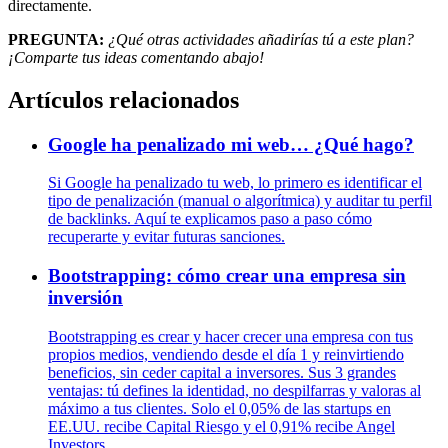
directamente.
PREGUNTA:
¿Qué otras actividades añadirías tú a este plan?
¡Comparte tus ideas comentando abajo!
Artículos relacionados
Google ha penalizado mi web… ¿Qué hago?
Si Google ha penalizado tu web, lo primero es identificar el
tipo de penalización (manual o algorítmica) y auditar tu perfil
de backlinks. Aquí te explicamos paso a paso cómo
recuperarte y evitar futuras sanciones.
Bootstrapping: cómo crear una empresa sin
inversión
Bootstrapping es crear y hacer crecer una empresa con tus
propios medios, vendiendo desde el día 1 y reinvirtiendo
beneficios, sin ceder capital a inversores. Sus 3 grandes
ventajas: tú defines la identidad, no despilfarras y valoras al
máximo a tus clientes. Solo el 0,05% de las startups en
EE.UU. recibe Capital Riesgo y el 0,91% recibe Angel
Investors.