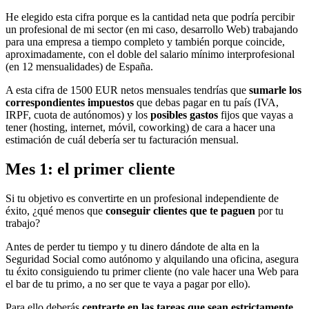
He elegido esta cifra porque es la cantidad neta que podría percibir
un profesional de mi sector (en mi caso, desarrollo Web) trabajando
para una empresa a tiempo completo y también porque coincide,
aproximadamente, con el doble del salario mínimo interprofesional
(en 12 mensualidades) de España.
A esta cifra de 1500 EUR netos mensuales tendrías que
sumarle los
correspondientes impuestos
que debas pagar en tu país (IVA,
IRPF, cuota de autónomos) y los
posibles gastos
fijos que vayas a
tener (hosting, internet, móvil, coworking) de cara a hacer una
estimación de cuál debería ser tu facturación mensual.
Mes 1: el primer cliente
Si tu objetivo es convertirte en un profesional independiente de
éxito, ¿qué menos que
conseguir clientes que te paguen
por tu
trabajo?
Antes de perder tu tiempo y tu dinero dándote de alta en la
Seguridad Social como autónomo y alquilando una oficina, asegura
tu éxito consiguiendo tu primer cliente (no vale hacer una Web para
el bar de tu primo, a no ser que te vaya a pagar por ello).
Para ello deberás
centrarte en las tareas que sean estrictamente