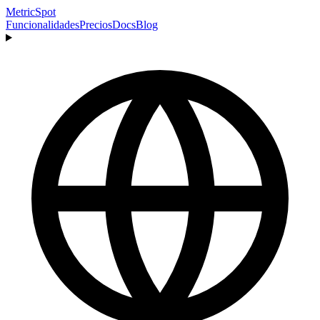
MetricSpot
Funcionalidades
Precios
Docs
Blog