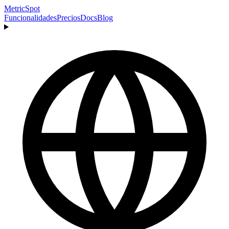
MetricSpot
Funcionalidades
Precios
Docs
Blog