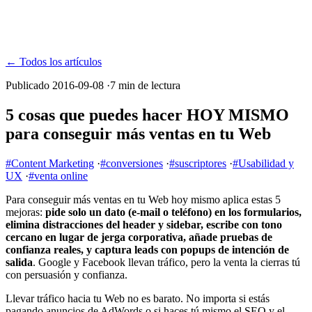
← Todos los artículos
Publicado 2016-09-08
·
7 min de lectura
5 cosas que puedes hacer HOY MISMO
para conseguir más ventas en tu Web
#Content Marketing
·
#conversiones
·
#suscriptores
·
#Usabilidad y
UX
·
#venta online
Para conseguir más ventas en tu Web hoy mismo aplica estas 5
mejoras:
pide solo un dato (e-mail o teléfono) en los formularios,
elimina distracciones del header y sidebar, escribe con tono
cercano en lugar de jerga corporativa, añade pruebas de
confianza reales, y captura leads con popups de intención de
salida
. Google y Facebook llevan tráfico, pero la venta la cierras tú
con persuasión y confianza.
Llevar tráfico hacia tu Web no es barato. No importa si estás
pagando anuncios de AdWords o si haces tú mismo el SEO y el