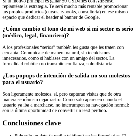
Si tu motivo principal es ganar 50 USD/mes con AdSense,
replantéate la estrategia. Te será mucho más rentable promocionar
tus propios productos (cursos, e-books, consultoría) en ese mismo
espacio que dedicar el header al banner de Google.
¿Cómo cambio el tono de mi web si mi sector es serio
(médico, legal, financiero)?
A los profesionales “serios” también les gusta que les traten con
cercanía. Comunícate de manera natural, sin tecnicismos
innecesarios, como si hablases con un amigo del sector. La
formalidad robótica no transmite confianza, solo distancia.
¿Los popups de intención de salida no son molestos
para el usuario?
Son ligeramente molestos, sí, pero capturan visitas que de otra
manera se irían sin dejar rastro. Como solo aparecen cuando el
usuario ya iba a marcharse, no interrumpen su navegación normal:
son la última oportunidad de convertir un lead perdido.
Conclusiones clave
Pide solo un dato (e-mail o teléfono) en los formularios. El