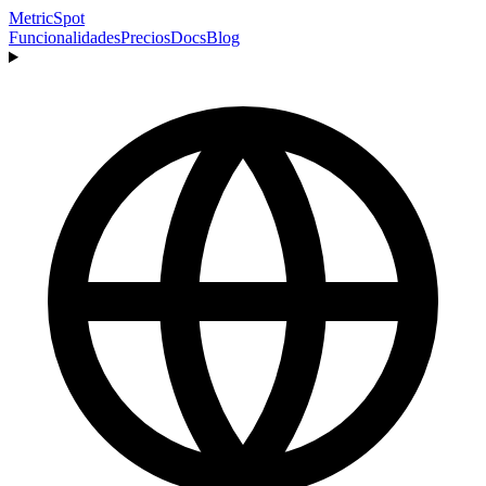
MetricSpot
Funcionalidades
Precios
Docs
Blog