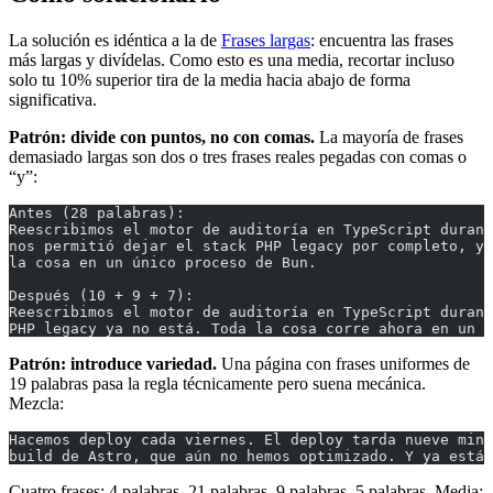
La solución es idéntica a la de
Frases largas
: encuentra las frases
más largas y divídelas. Como esto es una media, recortar incluso
solo tu 10% superior tira de la media hacia abajo de forma
significativa.
Patrón: divide con puntos, no con comas.
La mayoría de frases
demasiado largas son dos o tres frases reales pegadas con comas o
“y”:
Antes (28 palabras):
Reescribimos el motor de auditoría en TypeScript durant
nos permitió dejar el stack PHP legacy por completo, y 
la cosa en un único proceso de Bun.
Después (10 + 9 + 7):
Reescribimos el motor de auditoría en TypeScript durant
PHP legacy ya no está. Toda la cosa corre ahora en un 
Patrón: introduce variedad.
Una página con frases uniformes de
19 palabras pasa la regla técnicamente pero suena mecánica.
Mezcla:
Hacemos deploy cada viernes. El deploy tarda nueve min
build de Astro, que aún no hemos optimizado. Y ya está 
Cuatro frases: 4 palabras, 21 palabras, 9 palabras, 5 palabras. Media: