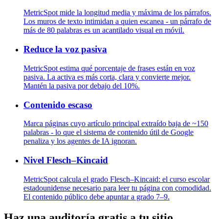
MetricSpot mide la longitud media y máxima de los párrafos.
Los muros de texto intimidan a quien escanea - un párrafo de
más de 80 palabras es un acantilado visual en móvil.
Reduce la voz pasiva
MetricSpot estima qué porcentaje de frases están en voz
pasiva. La activa es más corta, clara y convierte mejor.
Mantén la pasiva por debajo del 10%.
Contenido escaso
Marca páginas cuyo artículo principal extraído baja de ~150
palabras - lo que el sistema de contenido útil de Google
penaliza y los agentes de IA ignoran.
Nivel Flesch–Kincaid
MetricSpot calcula el grado Flesch–Kincaid: el curso escolar
estadounidense necesario para leer tu página con comodidad.
El contenido público debe apuntar a grado 7–9.
Haz una auditoría gratis a tu sitio