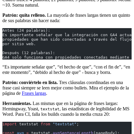
~10. Suena natural.
Patrón: quita relleno.
La mayoría de frases largas tienen un quinto
de sus palabras sin hacer nada:
Antes (24 palabras):
Es importante señalar que la integración con GA4 actual
propiedades que han sido conectadas a través del flujo 
por sitio web.
Después (12 palabras):
GA4 solo funciona con propiedades conectadas mediante e
“Es importante señalar que”, “el hecho de que”, “con el fin de”, “en
este momento”, “debido al hecho de que” - busca y borra.
Patrón: conviértelo en lista.
Tres cláusulas coordinadas en una
frase casi siempre se leen mejor como bullets. Mira el ejemplo de la
página de
Frases largas
.
Herramientas.
Las mismas que en la página de frases largas:
Hemingway, Yoast,
, las estadísticas de legibilidad de MS
textstat
Word. Para CI, falla los builds cuando la media cruza 20:
import
 textstat 
from
 "textstat"
;
const
 avg
 =
 textstat.
avgSentenceLength
(pageBody);