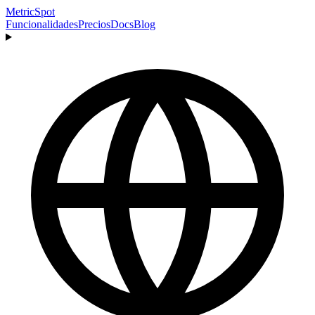
MetricSpot
Funcionalidades
Precios
Docs
Blog