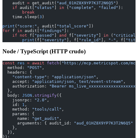
    audit 
=
 get_audit(
"aud_01HZ8X9YP7K3T2N6Q5"
)
    if
 audit[
"status"
] 
in
 (
"complete"
, 
"failed"
):
        break
    time.sleep(
3
)
print
(
"score:"
, audit[
"total_score"
])
for
 f 
in
 audit[
"findings"
]:
    if
 not
 f[
"passed"
] 
and
 f[
"severity"
] 
in
 (
"critical"
        print
(f[
"severity"
], f[
"rule_id"
], 
"-"
, f[
"titl
Node / TypeScript (HTTP crudo)
const
 res
 =
 await
 fetch
(
"https://mcp.metricspot.com/mcp
  method: 
"POST"
,
  headers: {
    "content-type"
: 
"application/json"
,
    accept: 
"application/json, text/event-stream"
,
    authorization: 
"Bearer ms_live_xxxxxxxxxxxxxxxxxxxx
  },
  body: 
JSON
.
stringify
({
    jsonrpc: 
"2.0"
,
    id: 
1
,
    method: 
"tools/call"
,
    params: {
      name: 
"get_audit"
,
      arguments: { audit_id: 
"aud_01HZ8X9YP7K3T2N6Q5"
 }
    },
  }),
});