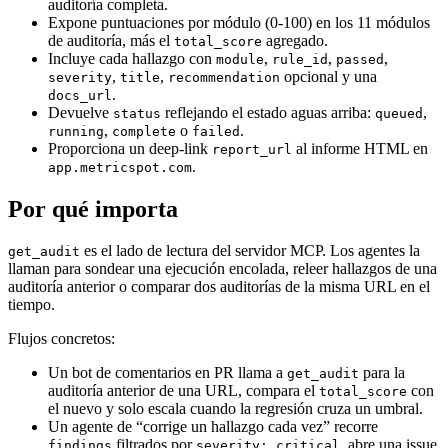
auditoría completa.
Expone puntuaciones por módulo (0-100) en los 11 módulos
de auditoría, más el
agregado.
total_score
Incluye cada hallazgo con
,
,
,
module
rule_id
passed
,
,
opcional y una
severity
title
recommendation
.
docs_url
Devuelve
reflejando el estado aguas arriba:
,
status
queued
,
o
.
running
complete
failed
Proporciona un deep-link
al informe HTML en
report_url
.
app.metricspot.com
Por qué importa
es el lado de lectura del servidor MCP. Los agentes la
get_audit
llaman para sondear una ejecución encolada, releer hallazgos de una
auditoría anterior o comparar dos auditorías de la misma URL en el
tiempo.
Flujos concretos:
Un bot de comentarios en PR llama a
para la
get_audit
auditoría anterior de una URL, compara el
con
total_score
el nuevo y solo escala cuando la regresión cruza un umbral.
Un agente de “corrige un hallazgo cada vez” recorre
filtrados por
, abre una issue
findings
severity: critical