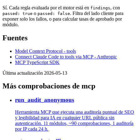
Sí. Cada regla evaluada por el motor está en
, con
findings
o
. Filtra del lado cliente para
passed: true
passed: false
exponer solo los fallos, o para calcular tasas de aprobado por
módulo.
Fuentes
Model Context Protocol - tools
Connect Claude Code to tools via MCP - Anthropic
MCP TypeScript SDK
Última actualización 2026-05-13
Más comprobaciones de mcp
run_audit_anonymous
Herramienta MCP que ejecuta una auditoría puntual de SEO
y legibilidad para IA en cualquier URL pública sin
autenticación. 11 módulos, ~90 comprobaciones, 1 auditoría
por IP cada 24 h.