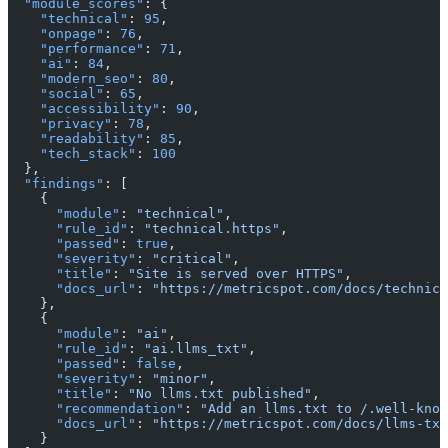
  "module_scores"
: {
    "technical"
: 
95
,
    "onpage"
: 
76
,
    "performance"
: 
71
,
    "ai"
: 
84
,
    "modern_seo"
: 
80
,
    "social"
: 
65
,
    "accessibility"
: 
90
,
    "privacy"
: 
78
,
    "readability"
: 
85
,
    "tech_stack"
: 
100
  },
  "findings"
: [
    {
      "module"
: 
"technical"
,
      "rule_id"
: 
"technical.https"
,
      "passed"
: 
true
,
      "severity"
: 
"critical"
,
      "title"
: 
"Site is served over HTTPS"
,
      "docs_url"
: 
"https://metricspot.com/docs/technica
    },
    {
      "module"
: 
"ai"
,
      "rule_id"
: 
"ai.llms_txt"
,
      "passed"
: 
false
,
      "severity"
: 
"minor"
,
      "title"
: 
"No llms.txt published"
,
      "recommendation"
: 
"Add an llms.txt to /.well-know
      "docs_url"
: 
"https://metricspot.com/docs/llms-txt
    }