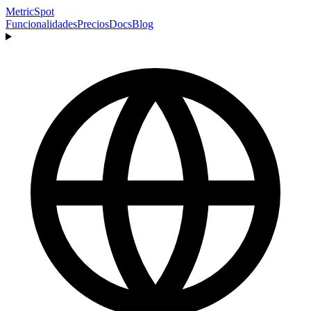
MetricSpot
Funcionalidades
Precios
Docs
Blog