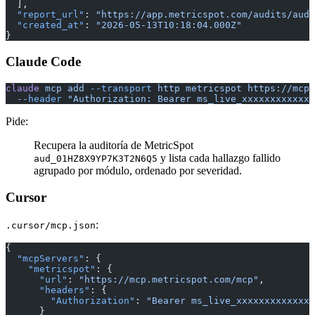
  ],
  "report_url"
: 
"https://app.metricspot.com/audits/aud_
  "created_at"
: 
"2026-05-13T10:18:04.000Z"
}
Claude Code
claude
 mcp
 add
 --transport
 http
 metricspot
 https://mcp.
  --header
 "Authorization: Bearer ms_live_xxxxxxxxxxxxx
Pide:
Recupera la auditoría de MetricSpot
y lista cada hallazgo fallido
aud_01HZ8X9YP7K3T2N6Q5
agrupado por módulo, ordenado por severidad.
Cursor
:
.cursor/mcp.json
{
  "mcpServers"
: {
    "metricspot"
: {
      "url"
: 
"https://mcp.metricspot.com/mcp"
,
      "headers"
: {
        "Authorization"
: 
"Bearer ms_live_xxxxxxxxxxxxxx
      }