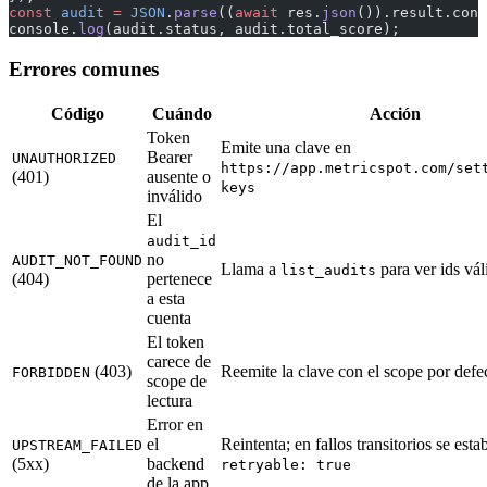
const
 audit
 =
 JSON
.
parse
((
await
 res.
json
()).result.cont
console.
log
(audit.status, audit.total_score);
Errores comunes
Código
Cuándo
Acción
Token
Emite una clave en
Bearer
UNAUTHORIZED
https://app.metricspot.com/set
(401)
ausente o
keys
inválido
El
audit_id
no
AUDIT_NOT_FOUND
Llama a
para ver ids vál
list_audits
(404)
pertenece
a esta
cuenta
El token
carece de
(403)
Reemite la clave con el scope por defe
FORBIDDEN
scope de
lectura
Error en
el
Reintenta; en fallos transitorios se esta
UPSTREAM_FAILED
(5xx)
backend
retryable: true
de la app