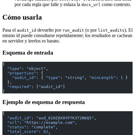
por cada regla que falle y enlaza la
como contexto.
docs_url
Cómo usarla
Pasa el
devuelto por
(o por
). El
audit_id
run_audit
list_audits
mismo id puede consultarse repetidamente; los resultados se cachean
en servidor y leerlos es barato.
Esquema de entrada
{
  "type"
: 
"object"
,
  "properties"
: {
    "audit_id"
: { 
"type"
: 
"string"
, 
"minLength"
: 
1
 }
  },
  "required"
: [
"audit_id"
]
}
Ejemplo de esquema de respuesta
{
  "audit_id"
: 
"aud_01HZ8X9YP7K3T2N6Q5"
,
  "url"
: 
"https://example.com"
,
  "status"
: 
"complete"
,
  "total_score"
: 
82
,