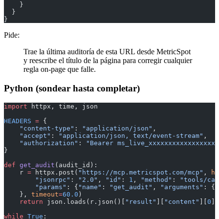
    }
  }
}
Pide:
Trae la última auditoría de esta URL desde MetricSpot
y reescribe el título de la página para corregir cualquier
regla on-page que falle.
Python (sondear hasta completar)
import
 httpx, time, json
HEADERS
 =
 {
    "content-type"
: 
"application/json"
,
    "accept"
: 
"application/json, text/event-stream"
,
    "authorization"
: 
"Bearer ms_live_xxxxxxxxxxxxxxxxxx
}
def
 get_audit
(audit_id):
    r 
=
 httpx.post(
"https://mcp.metricspot.com/mcp"
, 
he
        "jsonrpc"
: 
"2.0"
, 
"id"
: 
1
, 
"method"
: 
"tools/cal
        "params"
: {
"name"
: 
"get_audit"
, 
"arguments"
: {
"
    }, 
timeout
=
60.0
)
    return
 json.loads(r.json()[
"result"
][
"content"
][
0
][
while
 True
: