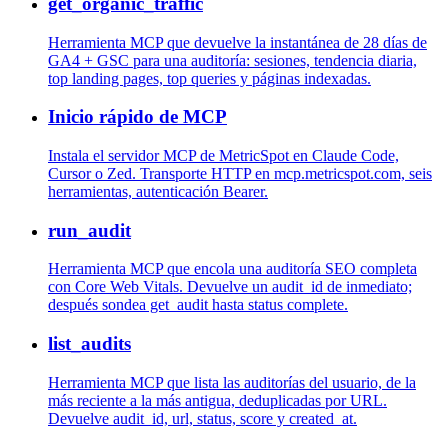
get_organic_traffic
Herramienta MCP que devuelve la instantánea de 28 días de
GA4 + GSC para una auditoría: sesiones, tendencia diaria,
top landing pages, top queries y páginas indexadas.
Inicio rápido de MCP
Instala el servidor MCP de MetricSpot en Claude Code,
Cursor o Zed. Transporte HTTP en mcp.metricspot.com, seis
herramientas, autenticación Bearer.
run_audit
Herramienta MCP que encola una auditoría SEO completa
con Core Web Vitals. Devuelve un audit_id de inmediato;
después sondea get_audit hasta status complete.
list_audits
Herramienta MCP que lista las auditorías del usuario, de la
más reciente a la más antigua, deduplicadas por URL.
Devuelve audit_id, url, status, score y created_at.