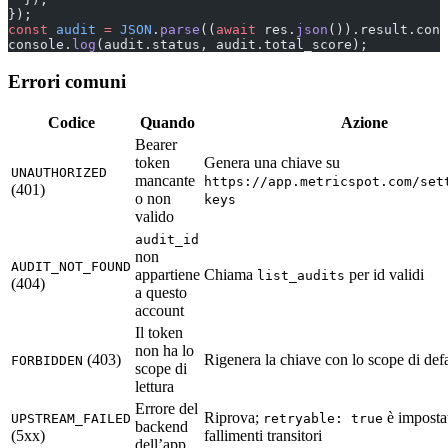
});
const
 audit
 =
 JSON
.
parse
((
await
 res.
json
()).result.cont
console.
log
(audit.status, audit.total_score);
Errori comuni
Codice
Quando
Azione
Bearer
token
Genera una chiave su
UNAUTHORIZED
mancante
https://app.metricspot.com/set
(401)
o non
keys
valido
audit_id
non
AUDIT_NOT_FOUND
appartiene
Chiama
per id validi
list_audits
(404)
a questo
account
Il token
non ha lo
(403)
Rigenera la chiave con lo scope di def
FORBIDDEN
scope di
lettura
Errore del
Riprova;
è imposta
UPSTREAM_FAILED
retryable: true
backend
(5xx)
fallimenti transitori
dell’app