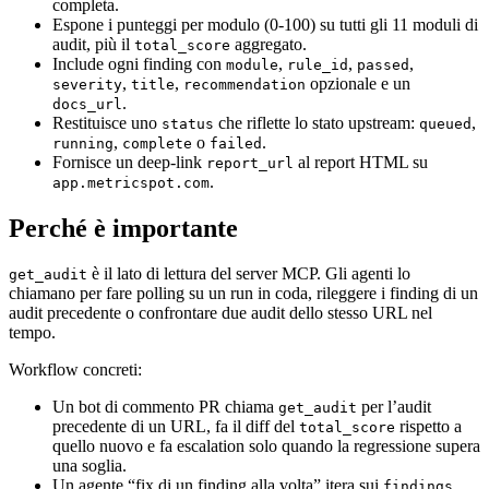
completa.
Espone i punteggi per modulo (0-100) su tutti gli 11 moduli di
audit, più il
aggregato.
total_score
Include ogni finding con
,
,
,
module
rule_id
passed
,
,
opzionale e un
severity
title
recommendation
.
docs_url
Restituisce uno
che riflette lo stato upstream:
,
status
queued
,
o
.
running
complete
failed
Fornisce un deep-link
al report HTML su
report_url
.
app.metricspot.com
Perché è importante
è il lato di lettura del server MCP. Gli agenti lo
get_audit
chiamano per fare polling su un run in coda, rileggere i finding di un
audit precedente o confrontare due audit dello stesso URL nel
tempo.
Workflow concreti:
Un bot di commento PR chiama
per l’audit
get_audit
precedente di un URL, fa il diff del
rispetto a
total_score
quello nuovo e fa escalation solo quando la regressione supera
una soglia.
Un agente “fix di un finding alla volta” itera sui
findings