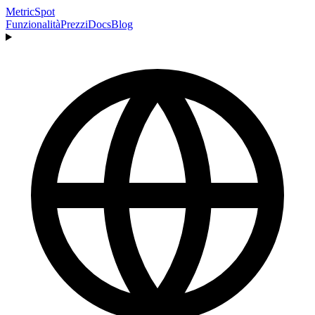
MetricSpot
Funzionalità
Prezzi
Docs
Blog