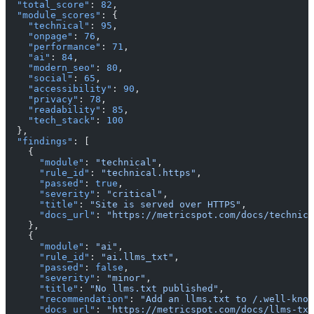
  "total_score"
: 
82
,
  "module_scores"
: {
    "technical"
: 
95
,
    "onpage"
: 
76
,
    "performance"
: 
71
,
    "ai"
: 
84
,
    "modern_seo"
: 
80
,
    "social"
: 
65
,
    "accessibility"
: 
90
,
    "privacy"
: 
78
,
    "readability"
: 
85
,
    "tech_stack"
: 
100
  },
  "findings"
: [
    {
      "module"
: 
"technical"
,
      "rule_id"
: 
"technical.https"
,
      "passed"
: 
true
,
      "severity"
: 
"critical"
,
      "title"
: 
"Site is served over HTTPS"
,
      "docs_url"
: 
"https://metricspot.com/docs/technica
    },
    {
      "module"
: 
"ai"
,
      "rule_id"
: 
"ai.llms_txt"
,
      "passed"
: 
false
,
      "severity"
: 
"minor"
,
      "title"
: 
"No llms.txt published"
,
      "recommendation"
: 
"Add an llms.txt to /.well-know
      "docs_url"
: 
"https://metricspot.com/docs/llms-txt