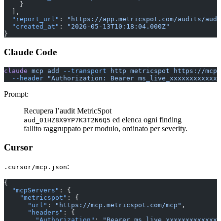
    }
  ],
  "report_url"
: 
"https://app.metricspot.com/audits/aud_
  "created_at"
: 
"2026-05-13T10:18:04.000Z"
}
Claude Code
claude
 mcp
 add
 --transport
 http
 metricspot
 https://mcp.
  --header
 "Authorization: Bearer ms_live_xxxxxxxxxxxxx
Prompt:
Recupera l’audit MetricSpot
ed elenca ogni finding
aud_01HZ8X9YP7K3T2N6Q5
fallito raggruppato per modulo, ordinato per severity.
Cursor
:
.cursor/mcp.json
{
  "mcpServers"
: {
    "metricspot"
: {
      "url"
: 
"https://mcp.metricspot.com/mcp"
,
      "headers"
: {
        "Authorization"
: 
"Bearer ms_live_xxxxxxxxxxxxxx