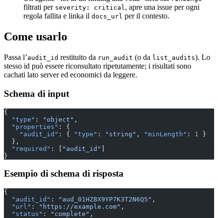
filtrati per
, apre una issue per ogni
severity: critical
regola fallita e linka il
per il contesto.
docs_url
Come usarlo
Passa l’
restituito da
(o da
). Lo
audit_id
run_audit
list_audits
stesso id può essere riconsultato ripetutamente; i risultati sono
cachati lato server ed economici da leggere.
Schema di input
{
  "type"
: 
"object"
,
  "properties"
: {
    "audit_id"
: { 
"type"
: 
"string"
, 
"minLength"
: 
1
 }
  },
  "required"
: [
"audit_id"
]
}
Esempio di schema di risposta
{
  "audit_id"
: 
"aud_01HZ8X9YP7K3T2N6Q5"
,
  "url"
: 
"https://example.com"
,
  "status"
: 
"complete"
,