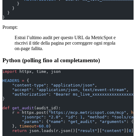
      }
    }
  }
}
Prompt:
Estrai l’ultimo audit per questo URL da MetricSpot e
riscrivi il title della pagina per correggere ogni regola
on-page fallita.
Python (polling fino al completamento)
import
 httpx, time, json
HEADERS
 =
 {
    "content-type"
: 
"application/json"
,
    "accept"
: 
"application/json, text/event-stream"
,
    "authorization"
: 
"Bearer ms_live_xxxxxxxxxxxxxxxxxx
}
def
 get_audit
(audit_id):
    r 
=
 httpx.post(
"https://mcp.metricspot.com/mcp"
, 
he
        "jsonrpc"
: 
"2.0"
, 
"id"
: 
1
, 
"method"
: 
"tools/cal
        "params"
: {
"name"
: 
"get_audit"
, 
"arguments"
: {
"
    }, 
timeout
=
60.0
)
    return
 json.loads(r.json()[
"result"
][
"content"
][
0
][