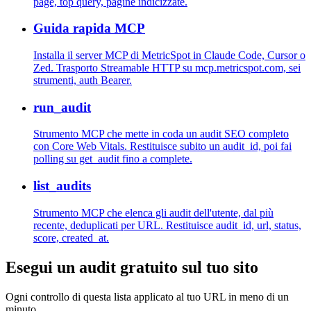
page, top query, pagine indicizzate.
Guida rapida MCP
Installa il server MCP di MetricSpot in Claude Code, Cursor o
Zed. Trasporto Streamable HTTP su mcp.metricspot.com, sei
strumenti, auth Bearer.
run_audit
Strumento MCP che mette in coda un audit SEO completo
con Core Web Vitals. Restituisce subito un audit_id, poi fai
polling su get_audit fino a complete.
list_audits
Strumento MCP che elenca gli audit dell'utente, dal più
recente, deduplicati per URL. Restituisce audit_id, url, status,
score, created_at.
Esegui un audit gratuito sul tuo sito
Ogni controllo di questa lista applicato al tuo URL in meno di un
minuto.