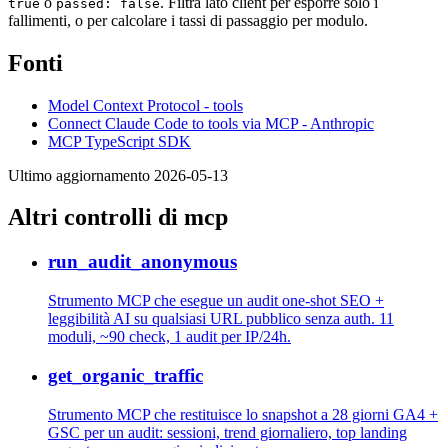
o
. Filtra lato client per esporre solo i
true
passed: false
fallimenti, o per calcolare i tassi di passaggio per modulo.
Fonti
Model Context Protocol - tools
Connect Claude Code to tools via MCP - Anthropic
MCP TypeScript SDK
Ultimo aggiornamento 2026-05-13
Altri controlli di mcp
run_audit_anonymous
Strumento MCP che esegue un audit one-shot SEO +
leggibilità AI su qualsiasi URL pubblico senza auth. 11
moduli, ~90 check, 1 audit per IP/24h.
get_organic_traffic
Strumento MCP che restituisce lo snapshot a 28 giorni GA4 +
GSC per un audit: sessioni, trend giornaliero, top landing