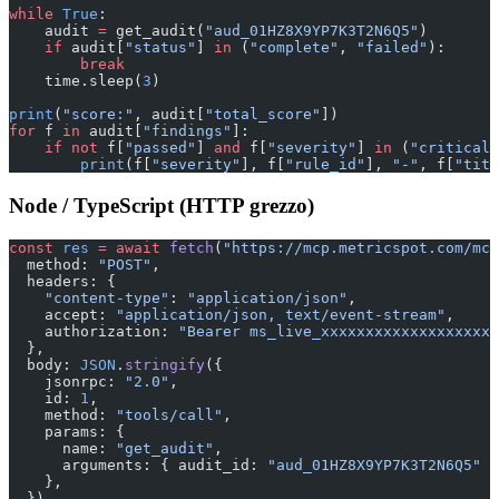
while
 True
:
    audit 
=
 get_audit(
"aud_01HZ8X9YP7K3T2N6Q5"
)
    if
 audit[
"status"
] 
in
 (
"complete"
, 
"failed"
):
        break
    time.sleep(
3
)
print
(
"score:"
, audit[
"total_score"
])
for
 f 
in
 audit[
"findings"
]:
    if
 not
 f[
"passed"
] 
and
 f[
"severity"
] 
in
 (
"critical"
        print
(f[
"severity"
], f[
"rule_id"
], 
"-"
, f[
"titl
Node / TypeScript (HTTP grezzo)
const
 res
 =
 await
 fetch
(
"https://mcp.metricspot.com/mcp
  method: 
"POST"
,
  headers: {
    "content-type"
: 
"application/json"
,
    accept: 
"application/json, text/event-stream"
,
    authorization: 
"Bearer ms_live_xxxxxxxxxxxxxxxxxxxx
  },
  body: 
JSON
.
stringify
({
    jsonrpc: 
"2.0"
,
    id: 
1
,
    method: 
"tools/call"
,
    params: {
      name: 
"get_audit"
,
      arguments: { audit_id: 
"aud_01HZ8X9YP7K3T2N6Q5"
 }
    },
  }),