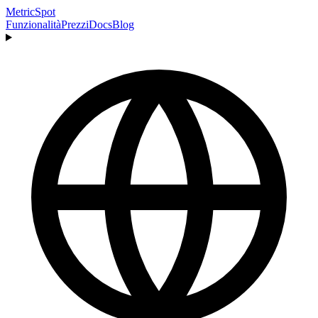
MetricSpot
Funzionalità
Prezzi
Docs
Blog