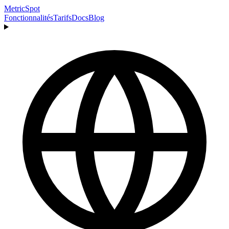
MetricSpot
Fonctionnalités
Tarifs
Docs
Blog