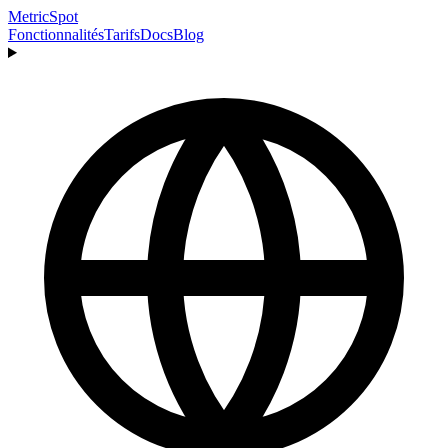
MetricSpot
Fonctionnalités
Tarifs
Docs
Blog