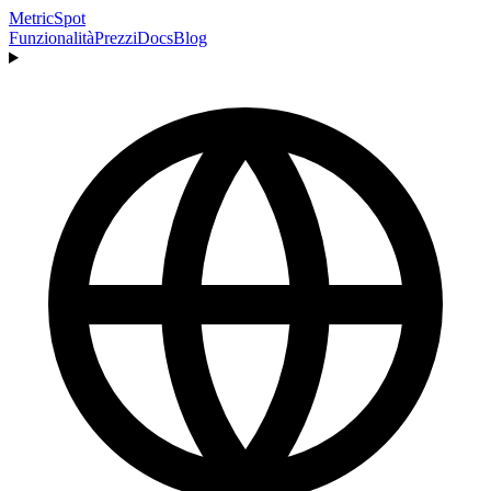
MetricSpot
Funzionalità
Prezzi
Docs
Blog