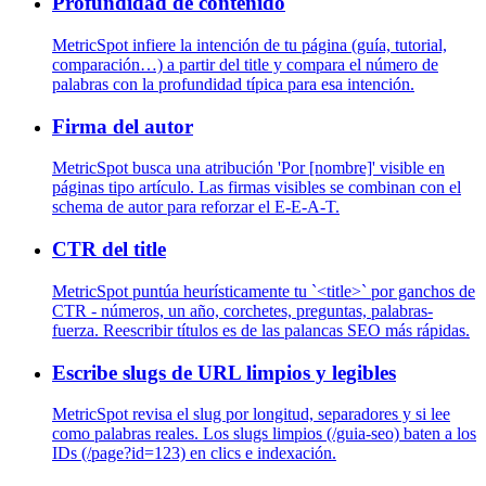
Profundidad de contenido
MetricSpot infiere la intención de tu página (guía, tutorial,
comparación…) a partir del title y compara el número de
palabras con la profundidad típica para esa intención.
Firma del autor
MetricSpot busca una atribución 'Por [nombre]' visible en
páginas tipo artículo. Las firmas visibles se combinan con el
schema de autor para reforzar el E-E-A-T.
CTR del title
MetricSpot puntúa heurísticamente tu `<title>` por ganchos de
CTR - números, un año, corchetes, preguntas, palabras-
fuerza. Reescribir títulos es de las palancas SEO más rápidas.
Escribe slugs de URL limpios y legibles
MetricSpot revisa el slug por longitud, separadores y si lee
como palabras reales. Los slugs limpios (/guia-seo) baten a los
IDs (/page?id=123) en clics e indexación.