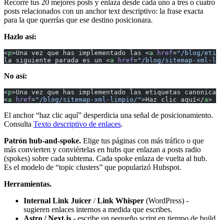
Recorre tus 20 mejores posts y enlaza desde cada uno a tres o cuatro
posts relacionados con un anchor text descriptivo: la frase exacta
para la que querrías que ese destino posicionara.
Hazlo así:
<
p
>Una vez que has implementado las <
a
 href
=
"/blog/etiq
la siguiente parada es un <
a
 href
=
"/blog/sitemap-xml-li
No así:
<
p
>Una vez que has implementado las etiquetas canonical
<
a
 href
=
"/blog/sitemap-xml-limpio/"
>Haz clic aquí</
a
> p
El anchor “haz clic aquí” desperdicia una señal de posicionamiento.
Consulta
Texto descriptivo de enlaces
.
Patrón hub-and-spoke.
Elige tus páginas con más tráfico o que
más convierten y conviértelas en hubs que enlazan a posts radio
(spokes) sobre cada subtema. Cada spoke enlaza de vuelta al hub.
Es el modelo de “topic clusters” que popularizó Hubspot.
Herramientas.
Internal Link Juicer
/
Link Whisper
(WordPress) -
sugieren enlaces internos a medida que escribes.
Astro / Next.js
- escribe un pequeño script en tiempo de build