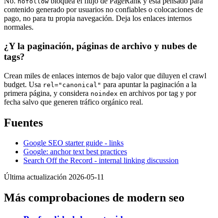
No.
bloquea el flujo de PageRank y está pensado para
nofollow
contenido generado por usuarios no confiables o colocaciones de
pago, no para tu propia navegación. Deja los enlaces internos
normales.
¿Y la paginación, páginas de archivo y nubes de
tags?
Crean miles de enlaces internos de bajo valor que diluyen el crawl
budget. Usa
para apuntar la paginación a la
rel="canonical"
primera página, y considera
en archivos por tag y por
noindex
fecha salvo que generen tráfico orgánico real.
Fuentes
Google SEO starter guide - links
Google: anchor text best practices
Search Off the Record - internal linking discussion
Última actualización 2026-05-11
Más comprobaciones de modern seo