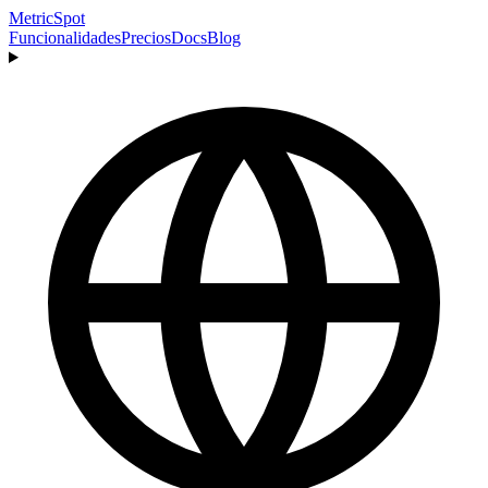
MetricSpot
Funcionalidades
Precios
Docs
Blog