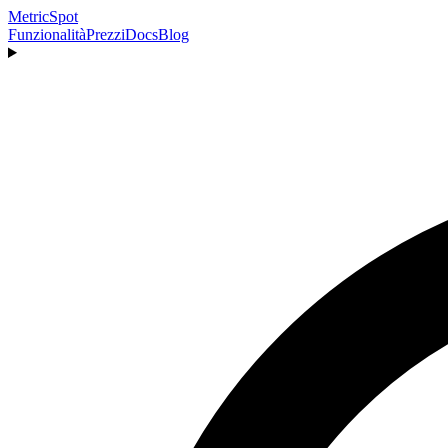
MetricSpot
Funzionalità
Prezzi
Docs
Blog