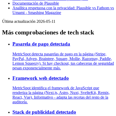
Documentación de Plausible
Analítica respetuosa con la privacidad: Plausible vs Fathom vs
Umami - Smashing Magazine
Última actualización 2026-05-11
Más comprobaciones de tech stack
Pasarela de pago detectada
MetricSpot detecta pasarelas de pago en la página (Stripe,
PayPal, Adyen, Braintree, Square, Mollie, Razorpay, Paddle,
Lemon Squeezy). Si hay checkout, tus cabeceras de seguridad
pesan exponencialmente más.
Framework web detectado
MetricSpot identifica el framework de JavaScript que
renderiza la página (Next.js, Astro, Nuxt, SvelteKit, Remix,
React, Vue). Informativo - adapta las recetas del resto de la
auditoría.
Stack de publicidad detectado