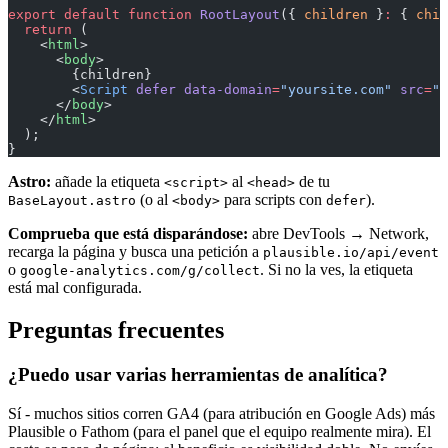
export
 default
 function
 RootLayout
({ 
children
 }
:
 { 
chil
  return
 (
    <
html
>
      <
body
>
        {children}
        <
Script
 defer
 data-domain
=
"yoursite.com"
 src
=
"h
      </
body
>
    </
html
>
  );
}
Astro:
añade la etiqueta
al
de tu
<script>
<head>
(o al
para scripts con
).
BaseLayout.astro
<body>
defer
Comprueba que está disparándose:
abre DevTools → Network,
recarga la página y busca una petición a
plausible.io/api/event
o
. Si no la ves, la etiqueta
google-analytics.com/g/collect
está mal configurada.
Preguntas frecuentes
¿Puedo usar varias herramientas de analítica?
Sí - muchos sitios corren GA4 (para atribución en Google Ads) más
Plausible o Fathom (para el panel que el equipo realmente mira). El