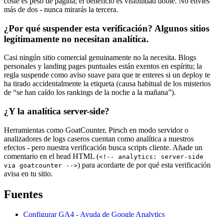
coste es peso de página; el beneficio es visibilidad doble. No envíes
más de dos - nunca mirarás la tercera.
¿Por qué suspender esta verificación? Algunos sitios
legítimamente no necesitan analítica.
Casi ningún sitio comercial genuinamente no la necesita. Blogs
personales y landing pages puntuales están exentos en espíritu; la
regla suspende como aviso suave para que te enteres si un deploy te
ha tirado accidentalmente la etiqueta (causa habitual de los misterios
de “se han caído los rankings de la noche a la mañana”).
¿Y la analítica server-side?
Herramientas como GoatCounter, Pirsch en modo servidor o
analizadores de logs caseros cuentan como analítica a nuestros
efectos - pero nuestra verificación busca scripts cliente. Añade un
comentario en el head HTML (
<!-- analytics: server-side
) para acordarte de por qué esta verificación
via goatcounter -->
avisa en tu sitio.
Fuentes
Configurar GA4 - Ayuda de Google Analytics