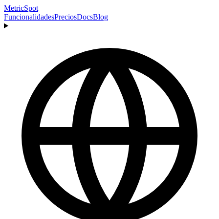
MetricSpot
Funcionalidades
Precios
Docs
Blog