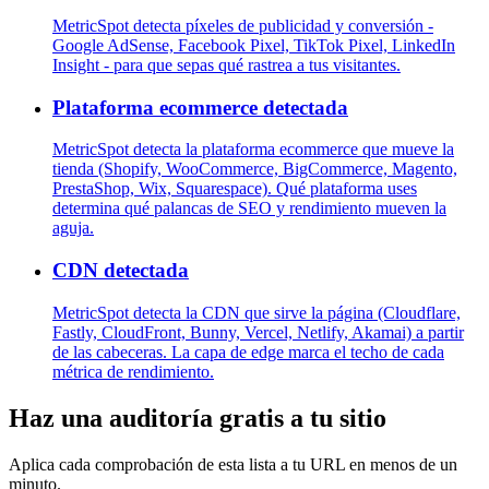
MetricSpot detecta píxeles de publicidad y conversión -
Google AdSense, Facebook Pixel, TikTok Pixel, LinkedIn
Insight - para que sepas qué rastrea a tus visitantes.
Plataforma ecommerce detectada
MetricSpot detecta la plataforma ecommerce que mueve la
tienda (Shopify, WooCommerce, BigCommerce, Magento,
PrestaShop, Wix, Squarespace). Qué plataforma uses
determina qué palancas de SEO y rendimiento mueven la
aguja.
CDN detectada
MetricSpot detecta la CDN que sirve la página (Cloudflare,
Fastly, CloudFront, Bunny, Vercel, Netlify, Akamai) a partir
de las cabeceras. La capa de edge marca el techo de cada
métrica de rendimiento.
Haz una auditoría gratis a tu sitio
Aplica cada comprobación de esta lista a tu URL en menos de un
minuto.