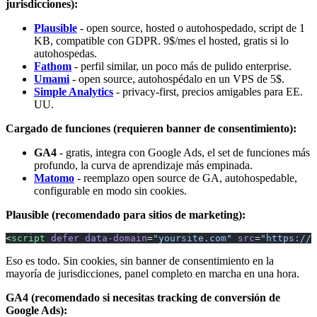
jurisdicciones):
Plausible
- open source, hosted o autohospedado, script de 1
KB, compatible con GDPR. 9$/mes el hosted, gratis si lo
autohospedas.
Fathom
- perfil similar, un poco más de pulido enterprise.
Umami
- open source, autohospédalo en un VPS de 5$.
Simple Analytics
- privacy-first, precios amigables para EE.
UU.
Cargado de funciones (requieren banner de consentimiento):
GA4
- gratis, integra con Google Ads, el set de funciones más
profundo, la curva de aprendizaje más empinada.
Matomo
- reemplazo open source de GA, autohospedable,
configurable en modo sin cookies.
Plausible (recomendado para sitios de marketing):
<
script
 defer
 data-domain
=
"yoursite.com"
 src
=
"https://p
Eso es todo. Sin cookies, sin banner de consentimiento en la
mayoría de jurisdicciones, panel completo en marcha en una hora.
GA4 (recomendado si necesitas tracking de conversión de
Google Ads):