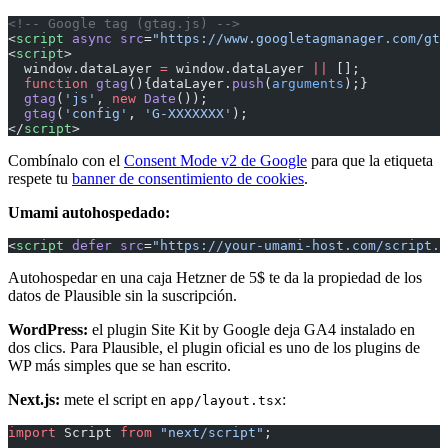
<!-- Google tag (gtag.js) -->
<
script
 async
 src
=
"https://www.googletagmanager.com/gta
<
script
>
  window.dataLayer 
=
 window.dataLayer 
||
 [];
  function
 gtag
(){dataLayer.
push
(
arguments
);}
  gtag
(
'js'
, 
new
 Date
());
  gtag
(
'config'
, 
'G-XXXXXXX'
);
</
script
>
Combínalo con el
Consent Mode v2 de Google
para que la etiqueta
respete tu
banner de consentimiento de cookies
.
Umami autohospedado:
<
script
 defer
 src
=
"https://your-umami-host.com/script.j
Autohospedar en una caja Hetzner de 5$ te da la propiedad de los
datos de Plausible sin la suscripción.
WordPress:
el plugin Site Kit by Google deja GA4 instalado en
dos clics. Para Plausible, el plugin oficial es uno de los plugins de
WP más simples que se han escrito.
Next.js:
mete el script en
:
app/layout.tsx
import
 Script 
from
 "next/script"
;