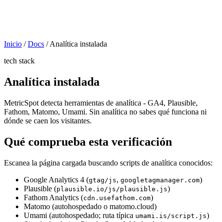
Inicio
/
Docs
/
Analítica instalada
tech stack
Analítica instalada
MetricSpot detecta herramientas de analítica - GA4, Plausible,
Fathom, Matomo, Umami. Sin analítica no sabes qué funciona ni
dónde se caen los visitantes.
Qué comprueba esta verificación
Escanea la página cargada buscando scripts de analítica conocidos:
Google Analytics 4 (
,
)
gtag/js
googletagmanager.com
Plausible (
)
plausible.io/js/plausible.js
Fathom Analytics (
)
cdn.usefathom.com
Matomo (autohospedado o matomo.cloud)
Umami (autohospedado; ruta típica
)
umami.is/script.js