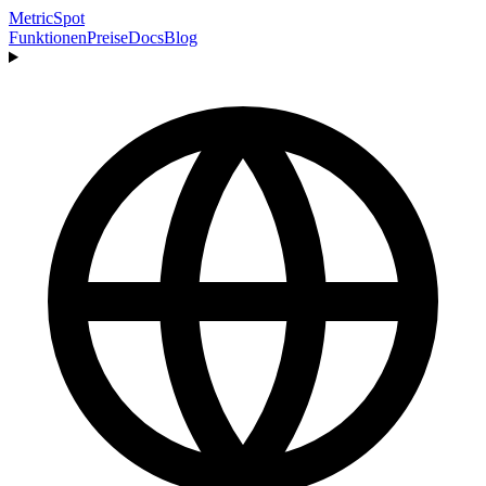
MetricSpot
Funktionen
Preise
Docs
Blog