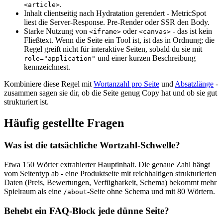
.
<article>
Inhalt clientseitig nach Hydratation gerendert - MetricSpot
liest die Server-Response. Pre-Render oder SSR den Body.
Starke Nutzung von
oder
- das ist kein
<iframe>
<canvas>
Fließtext. Wenn die Seite ein Tool ist, ist das in Ordnung; die
Regel greift nicht für interaktive Seiten, sobald du sie mit
und einer kurzen Beschreibung
role="application"
kennzeichnest.
Kombiniere diese Regel mit
Wortanzahl pro Seite
und
Absatzlänge
-
zusammen sagen sie dir, ob die Seite genug Copy hat und ob sie gut
strukturiert ist.
Häufig gestellte Fragen
Was ist die tatsächliche Wortzahl-Schwelle?
Etwa 150 Wörter extrahierter Hauptinhalt. Die genaue Zahl hängt
vom Seitentyp ab - eine Produktseite mit reichhaltigen strukturierten
Daten (Preis, Bewertungen, Verfügbarkeit, Schema) bekommt mehr
Spielraum als eine
-Seite ohne Schema und mit 80 Wörtern.
/about
Behebt ein FAQ-Block jede dünne Seite?