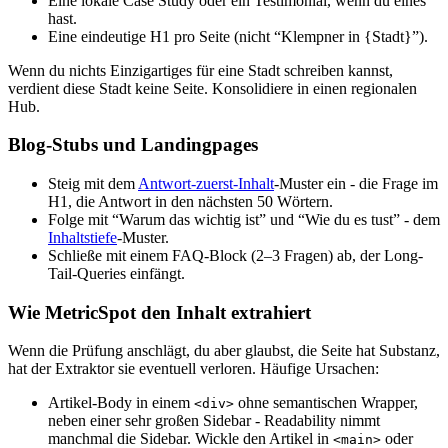
Eine lokale Case Study oder ein Testimonial, wenn du eines
hast.
Eine eindeutige H1 pro Seite (nicht “Klempner in {Stadt}”).
Wenn du nichts Einzigartiges für eine Stadt schreiben kannst,
verdient diese Stadt keine Seite. Konsolidiere in einen regionalen
Hub.
Blog-Stubs und Landingpages
Steig mit dem
Antwort-zuerst-Inhalt
-Muster ein - die Frage im
H1, die Antwort in den nächsten 50 Wörtern.
Folge mit “Warum das wichtig ist” und “Wie du es tust” - dem
Inhaltstiefe
-Muster.
Schließe mit einem FAQ-Block (2–3 Fragen) ab, der Long-
Tail-Queries einfängt.
Wie MetricSpot den Inhalt extrahiert
Wenn die Prüfung anschlägt, du aber glaubst, die Seite hat Substanz,
hat der Extraktor sie eventuell verloren. Häufige Ursachen:
Artikel-Body in einem
ohne semantischen Wrapper,
<div>
neben einer sehr großen Sidebar - Readability nimmt
manchmal die Sidebar. Wickle den Artikel in
oder
<main>