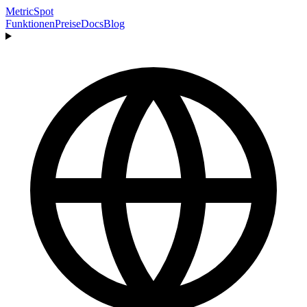
MetricSpot
Funktionen
Preise
Docs
Blog