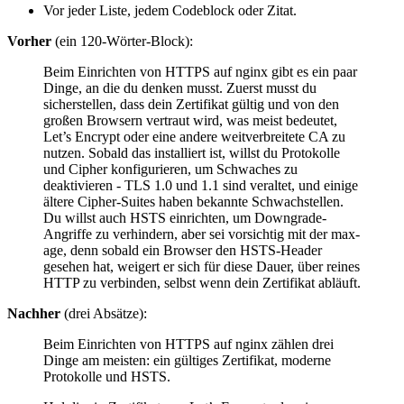
Vor jeder Liste, jedem Codeblock oder Zitat.
Vorher
(ein 120-Wörter-Block):
Beim Einrichten von HTTPS auf nginx gibt es ein paar
Dinge, an die du denken musst. Zuerst musst du
sicherstellen, dass dein Zertifikat gültig und von den
großen Browsern vertraut wird, was meist bedeutet,
Let’s Encrypt oder eine andere weitverbreitete CA zu
nutzen. Sobald das installiert ist, willst du Protokolle
und Cipher konfigurieren, um Schwaches zu
deaktivieren - TLS 1.0 und 1.1 sind veraltet, und einige
ältere Cipher-Suites haben bekannte Schwachstellen.
Du willst auch HSTS einrichten, um Downgrade-
Angriffe zu verhindern, aber sei vorsichtig mit der max-
age, denn sobald ein Browser den HSTS-Header
gesehen hat, weigert er sich für diese Dauer, über reines
HTTP zu verbinden, selbst wenn dein Zertifikat abläuft.
Nachher
(drei Absätze):
Beim Einrichten von HTTPS auf nginx zählen drei
Dinge am meisten: ein gültiges Zertifikat, moderne
Protokolle und HSTS.