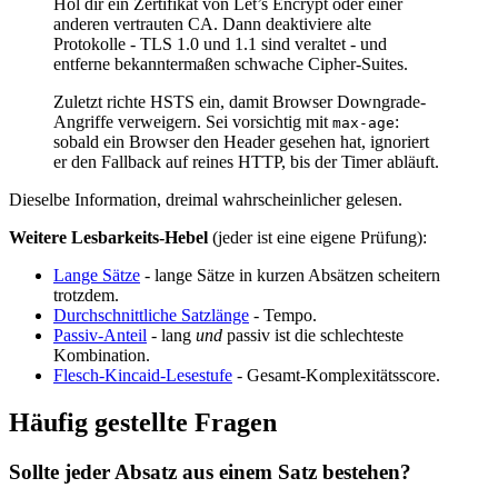
Hol dir ein Zertifikat von Let’s Encrypt oder einer
anderen vertrauten CA. Dann deaktiviere alte
Protokolle - TLS 1.0 und 1.1 sind veraltet - und
entferne bekanntermaßen schwache Cipher-Suites.
Zuletzt richte HSTS ein, damit Browser Downgrade-
Angriffe verweigern. Sei vorsichtig mit
:
max-age
sobald ein Browser den Header gesehen hat, ignoriert
er den Fallback auf reines HTTP, bis der Timer abläuft.
Dieselbe Information, dreimal wahrscheinlicher gelesen.
Weitere Lesbarkeits-Hebel
(jeder ist eine eigene Prüfung):
Lange Sätze
- lange Sätze in kurzen Absätzen scheitern
trotzdem.
Durchschnittliche Satzlänge
- Tempo.
Passiv-Anteil
- lang
und
passiv ist die schlechteste
Kombination.
Flesch-Kincaid-Lesestufe
- Gesamt-Komplexitätsscore.
Häufig gestellte Fragen
Sollte jeder Absatz aus einem Satz bestehen?