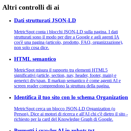
Altri controlli di ai
Dati strutturati JSON-LD
MetricSpot conta i blocchi JSON-LD sulla pagina. I dati
strutturati sono il modo per dire a Google e agli agenti IA
cos'è una pagina (articolo, prodotto, FAQ, organizzazione),
non solo cosa dice.
HTML semantico
MetricSpot misura il rapporto tra elementi HTML5
significativi (article, section, nav, header, footer, main) e
generici div/span. Il markup semantico è come agenti AI e
screen reader comprendono la struttura della pagina.
Identifica il tuo sito con lo schema Organization
MetricSpot cerca un blocco JSON-LD Organization (o
Person). Dice ai motori di ricerca e all'AI chi c'è dietro il sito -
richiesto per la card del Knowledge Graph di Google.
Permetti i crawler AI in robots.txt