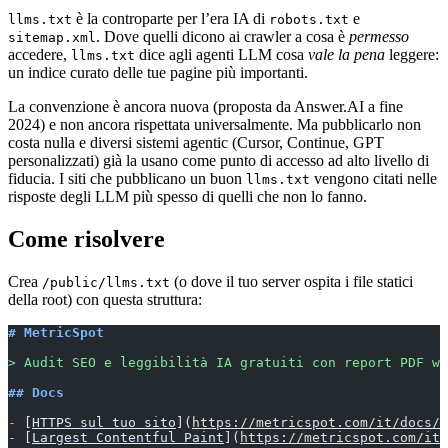
è la controparte per l’era IA di
e
llms.txt
robots.txt
. Dove quelli dicono ai crawler a cosa è
permesso
sitemap.xml
accedere,
dice agli agenti LLM cosa
vale la pena
leggere:
llms.txt
un indice curato delle tue pagine più importanti.
La convenzione è ancora nuova (proposta da Answer.AI a fine
2024) e non ancora rispettata universalmente. Ma pubblicarlo non
costa nulla e diversi sistemi agentic (Cursor, Continue, GPT
personalizzati) già la usano come punto di accesso ad alto livello di
fiducia. I siti che pubblicano un buon
vengono citati nelle
llms.txt
risposte degli LLM più spesso di quelli che non lo fanno.
Come risolvere
Crea
(o dove il tuo server ospita i file statici
/public/llms.txt
della root) con questa struttura:
# MetricSpot
> Audit SEO e leggibilità IA gratuiti con report PDF wh
## Docs
-
 [
HTTPS sul tuo sito
](
https://metricspot.com/it/docs/h
-
 [
Largest Contentful Paint
](
https://metricspot.com/it/