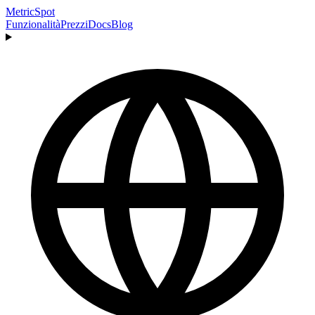
MetricSpot
Funzionalità
Prezzi
Docs
Blog