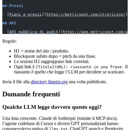
## Prezzi
-
 [
Piani e prezzi
](
https://metricspot.com/it/pricing/
):
## API
-
 [
API pubblica di audit
](
https://app.metricspot.com/ap
Regole:
H1 = nome del sito / prodotto.
Blockquote subito dopo = pitch da una frase.
Le sezioni H2 raggruppano link correlati.
Ogni link è
Il
[Titolo](URL): riassunto in una frase.
riassunto è quello che legge l’LLM per decidere se scaricare.
Invia il file alla
directory llmstxt.org
una volta pubblicato.
Domande frequenti
Qualche LLM legge davvero questo oggi?
Una lista crescente. Claude di Anthropic (tramite il MCP docs),
l’agente codebase di Cursor e diversi GPT personalizzati hanno
consapevolezza nativa di
. ChatGPT search e Perplexity
llms.txt