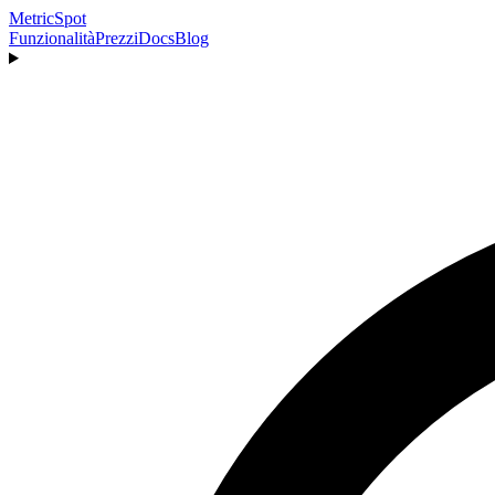
MetricSpot
Funzionalità
Prezzi
Docs
Blog