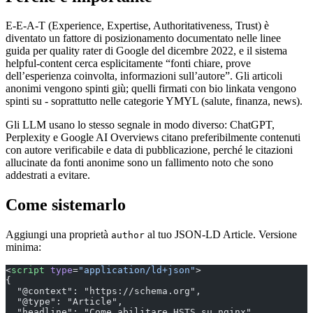
E-E-A-T (Experience, Expertise, Authoritativeness, Trust) è
diventato un fattore di posizionamento documentato nelle linee
guida per quality rater di Google del dicembre 2022, e il sistema
helpful-content cerca esplicitamente “fonti chiare, prove
dell’esperienza coinvolta, informazioni sull’autore”. Gli articoli
anonimi vengono spinti giù; quelli firmati con bio linkata vengono
spinti su - soprattutto nelle categorie YMYL (salute, finanza, news).
Gli LLM usano lo stesso segnale in modo diverso: ChatGPT,
Perplexity e Google AI Overviews citano preferibilmente contenuti
con autore verificabile e data di pubblicazione, perché le citazioni
allucinate da fonti anonime sono un fallimento noto che sono
addestrati a evitare.
Come sistemarlo
Aggiungi una proprietà
al tuo JSON-LD Article. Versione
author
minima:
<
script
 type
=
"application/ld+json"
>
{
  "@context": "https://schema.org",
  "@type": "Article",
  "headline": "Come abilitare HSTS su nginx",