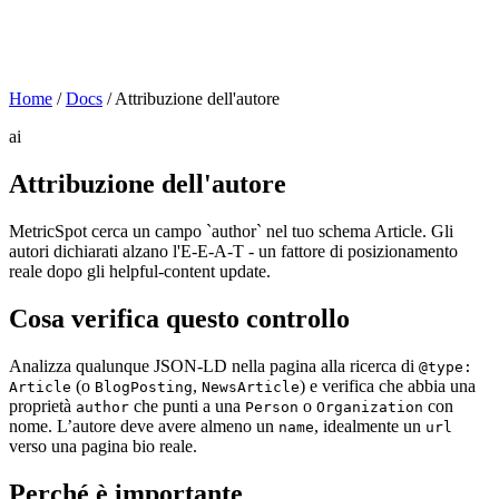
Home
/
Docs
/
Attribuzione dell'autore
ai
Attribuzione dell'autore
MetricSpot cerca un campo `author` nel tuo schema Article. Gli
autori dichiarati alzano l'E-E-A-T - un fattore di posizionamento
reale dopo gli helpful-content update.
Cosa verifica questo controllo
Analizza qualunque JSON-LD nella pagina alla ricerca di
@type:
(o
,
) e verifica che abbia una
Article
BlogPosting
NewsArticle
proprietà
che punti a una
o
con
author
Person
Organization
nome. L’autore deve avere almeno un
, idealmente un
name
url
verso una pagina bio reale.
Perché è importante