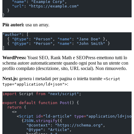
    "name"
: 
"Example Corp"
,
    "url"
: 
"https://example.com"
  }
}
Più autori:
usa un array.
"author"
: [
  { 
"@type"
: 
"Person"
, 
"name"
: 
"Jane Doe"
 },
  { 
"@type"
: 
"Person"
, 
"name"
: 
"John Smith"
 }
]
WordPress:
Yoast SEO, Rank Math e SEOPress emettono tutti lo
schema autore automaticamente quando ogni post ha un utente con
profilo compilato (descrizione, sito, URL social). Non rimuoverlo.
Next.js:
genera i metadati per pagina o inietta tramite
<Script
:
type="application/ld+json">
import
 Script 
from
 "next/script"
;
export
 default
 function
 Post
() {
  return
 (
    <>
      <
Script
 id
=
"ld-article"
 type
=
"application/ld+json
        {
JSON
.
stringify
({
          "@context"
: 
"https://schema.org"
,
          "@type"
: 
"Article"
,