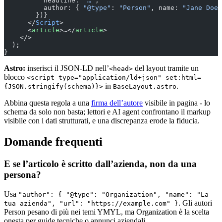
          headline: 
"…"
,
          author: { 
"@type"
: 
"Person"
, name: 
"Jane Doe"
        })}
      </
Script
>
      <
article
>…</
article
>
    </>
  );
}
Astro:
inserisci il JSON-LD nell’
del layout tramite un
<head>
blocco
<script type="application/ld+json" set:html=
in
.
{JSON.stringify(schema)}>
BaseLayout.astro
Abbina questa regola a una
firma dell’autore
visibile in pagina - lo
schema da solo non basta; lettori e AI agent confrontano il markup
visibile con i dati strutturati, e una discrepanza erode la fiducia.
Domande frequenti
E se l’articolo è scritto dall’azienda, non da una
persona?
Usa
"author": { "@type": "Organization", "name": "La
. Gli autori
tua azienda", "url": "https://example.com" }
Person pesano di più nei temi YMYL, ma Organization è la scelta
onesta per guide tecniche o annunci aziendali.