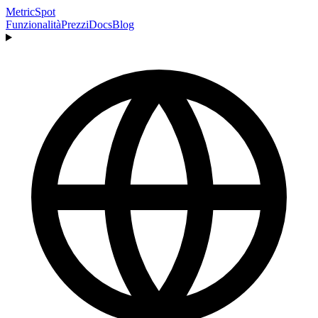
MetricSpot
Funzionalità
Prezzi
Docs
Blog