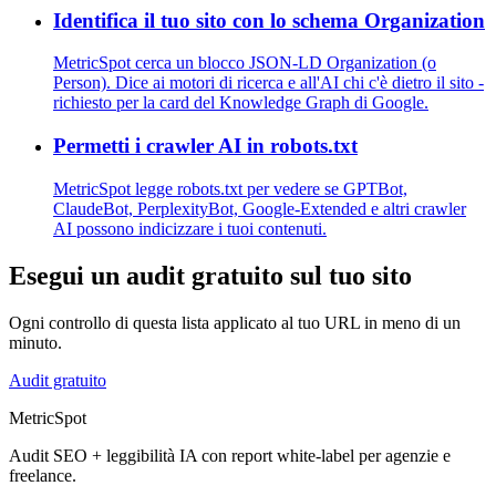
Identifica il tuo sito con lo schema Organization
MetricSpot cerca un blocco JSON-LD Organization (o
Person). Dice ai motori di ricerca e all'AI chi c'è dietro il sito -
richiesto per la card del Knowledge Graph di Google.
Permetti i crawler AI in robots.txt
MetricSpot legge robots.txt per vedere se GPTBot,
ClaudeBot, PerplexityBot, Google-Extended e altri crawler
AI possono indicizzare i tuoi contenuti.
Esegui un audit gratuito sul tuo sito
Ogni controllo di questa lista applicato al tuo URL in meno di un
minuto.
Audit gratuito
MetricSpot
Audit SEO + leggibilità IA con report white-label per agenzie e
freelance.