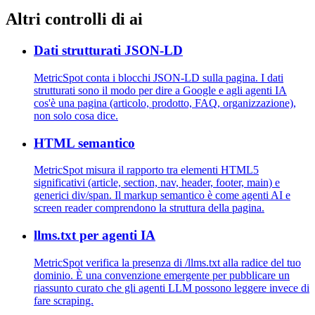
Altri controlli di ai
Dati strutturati JSON-LD
MetricSpot conta i blocchi JSON-LD sulla pagina. I dati
strutturati sono il modo per dire a Google e agli agenti IA
cos'è una pagina (articolo, prodotto, FAQ, organizzazione),
non solo cosa dice.
HTML semantico
MetricSpot misura il rapporto tra elementi HTML5
significativi (article, section, nav, header, footer, main) e
generici div/span. Il markup semantico è come agenti AI e
screen reader comprendono la struttura della pagina.
llms.txt per agenti IA
MetricSpot verifica la presenza di /llms.txt alla radice del tuo
dominio. È una convenzione emergente per pubblicare un
riassunto curato che gli agenti LLM possono leggere invece di
fare scraping.