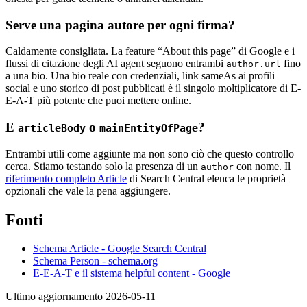
Serve una pagina autore per ogni firma?
Caldamente consigliata. La feature “About this page” di Google e i
flussi di citazione degli AI agent seguono entrambi
fino
author.url
a una bio. Una bio reale con credenziali, link sameAs ai profili
social e uno storico di post pubblicati è il singolo moltiplicatore di E-
E-A-T più potente che puoi mettere online.
E
o
?
articleBody
mainEntityOfPage
Entrambi utili come aggiunte ma non sono ciò che questo controllo
cerca. Stiamo testando solo la presenza di un
con nome. Il
author
riferimento completo Article
di Search Central elenca le proprietà
opzionali che vale la pena aggiungere.
Fonti
Schema Article - Google Search Central
Schema Person - schema.org
E-E-A-T e il sistema helpful content - Google
Ultimo aggiornamento 2026-05-11