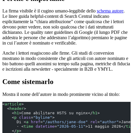
La firma visibile è il cugino umano-leggibile dello
schema autore
.
Le linee guida helpful-content di Search Central indicano
esplicitamente la “chiara attribuzione” come qualcosa che i lettori
devono poter vedere, non solo qualcosa che i dati strutturati
dichiarano. Le quality rater guidelines di Google (il lungo PDF che
addestra le persone che addestrano l’algoritmo) premiano le pagine
in cui l’autore è nominato e verificabile.
Anche i lettori reagiscono alle firme. Gli studi di conversion
mostrano in modo consistente che gli articoli con autore nominato e
bio battono quelli anonimi su tempo sulla pagina, metriche di fiducia
e iscrizioni alla newsletter - specialmente in B2B e YMYL.
Come sistemarlo
Mostra il nome dell’autore in modo prominente vicino al titolo:
<
article
>
  <
header
>
    <
h1
>Come abilitare HSTS su nginx</
h1
>
    <
p
 class
=
"byline"
>
      Di <
a
 href
=
"/authors/jane-doe"
 rel
=
"author"
>Jane 
      · <
time
 datetime
=
"2026-05-11"
>11 maggio 2026</
tim
    </
p
>