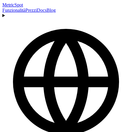
MetricSpot
Funzionalità
Prezzi
Docs
Blog