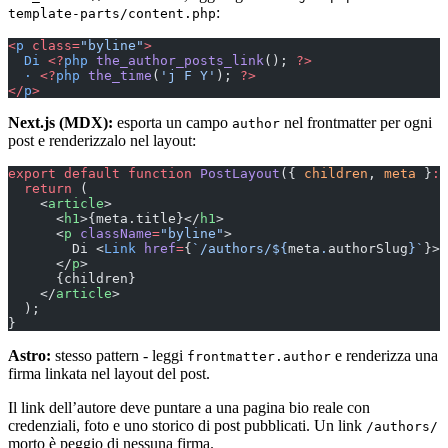
:
template-parts/content.php
<
p
 class=
"byline"
>
  Di
 <?
php
 the_author_posts_link
(); 
?>
  ·
 <?
php
 the_time
(
'j F Y'
); 
?>
</
p
>
Next.js (MDX):
esporta un campo
nel frontmatter per ogni
author
post e renderizzalo nel layout:
export
 default
 function
 PostLayout
({ 
children
, 
meta
 }
:
 
  return
 (
    <
article
>
      <
h1
>{meta.title}</
h1
>
      <
p
 className
=
"byline"
>
        Di <
Link
 href
=
{
`/authors/${
meta
.
authorSlug
}`
}>{
      </
p
>
      {children}
    </
article
>
  );
}
Astro:
stesso pattern - leggi
e renderizza una
frontmatter.author
firma linkata nel layout del post.
Il link dell’autore deve puntare a una pagina bio reale con
credenziali, foto e uno storico di post pubblicati. Un link
/authors/
morto è peggio di nessuna firma.