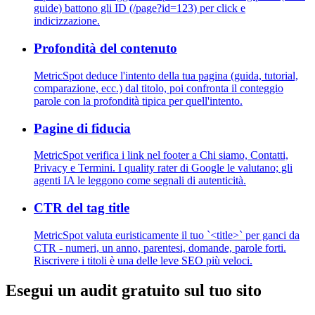
guide) battono gli ID (/page?id=123) per click e
indicizzazione.
Profondità del contenuto
MetricSpot deduce l'intento della tua pagina (guida, tutorial,
comparazione, ecc.) dal titolo, poi confronta il conteggio
parole con la profondità tipica per quell'intento.
Pagine di fiducia
MetricSpot verifica i link nel footer a Chi siamo, Contatti,
Privacy e Termini. I quality rater di Google le valutano; gli
agenti IA le leggono come segnali di autenticità.
CTR del tag title
MetricSpot valuta euristicamente il tuo `<title>` per ganci da
CTR - numeri, un anno, parentesi, domande, parole forti.
Riscrivere i titoli è una delle leve SEO più veloci.
Esegui un audit gratuito sul tuo sito