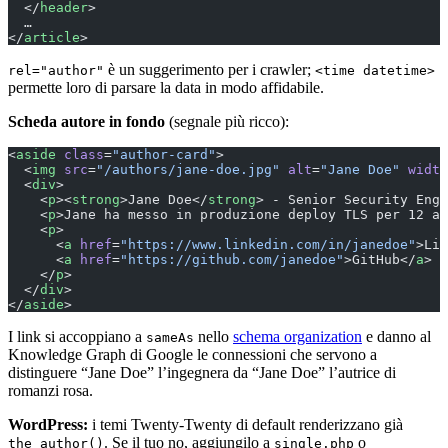
  </
header
>
  …
</
article
>
è un suggerimento per i crawler;
rel="author"
<time datetime>
permette loro di parsare la data in modo affidabile.
Scheda autore in fondo
(segnale più ricco):
<
aside
 class
=
"author-card"
>
  <
img
 src
=
"/authors/jane-doe.jpg"
 alt
=
"Jane Doe"
 width
  <
div
>
    <
p
><
strong
>Jane Doe</
strong
> - Senior Security Engi
    <
p
>Jane ha messo in produzione deploy TLS per 12 an
    <
p
>
      <
a
 href
=
"https://www.linkedin.com/in/janedoe"
>Lin
      <
a
 href
=
"https://github.com/janedoe"
>GitHub</
a
>
    </
p
>
  </
div
>
</
aside
>
I link si accoppiano a
nello
schema organization
e danno al
sameAs
Knowledge Graph di Google le connessioni che servono a
distinguere “Jane Doe” l’ingegnera da “Jane Doe” l’autrice di
romanzi rosa.
WordPress:
i temi Twenty-Twenty di default renderizzano già
. Se il tuo no, aggiungilo a
o
the_author()
single.php