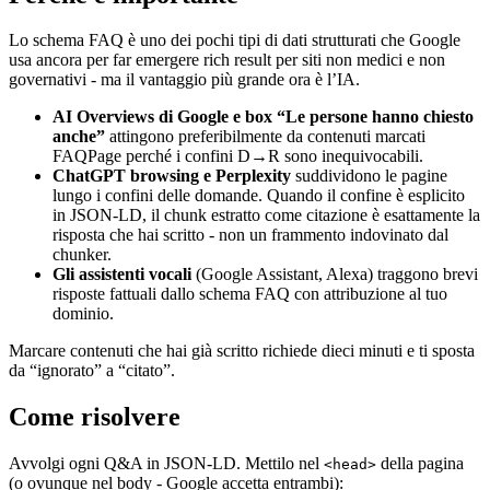
Lo schema FAQ è uno dei pochi tipi di dati strutturati che Google
usa ancora per far emergere rich result per siti non medici e non
governativi - ma il vantaggio più grande ora è l’IA.
AI Overviews di Google e box “Le persone hanno chiesto
anche”
attingono preferibilmente da contenuti marcati
FAQPage perché i confini D→R sono inequivocabili.
ChatGPT browsing e Perplexity
suddividono le pagine
lungo i confini delle domande. Quando il confine è esplicito
in JSON-LD, il chunk estratto come citazione è esattamente la
risposta che hai scritto - non un frammento indovinato dal
chunker.
Gli assistenti vocali
(Google Assistant, Alexa) traggono brevi
risposte fattuali dallo schema FAQ con attribuzione al tuo
dominio.
Marcare contenuti che hai già scritto richiede dieci minuti e ti sposta
da “ignorato” a “citato”.
Come risolvere
Avvolgi ogni Q&A in JSON-LD. Mettilo nel
della pagina
<head>
(o ovunque nel body - Google accetta entrambi):