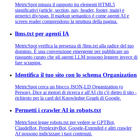
MetricSpot misura il rapporto tra elementi HTML5
significativi (article, section, nav, header, footer, main) e
generici div/span. Il markup semantico è come agenti AI e
screen reader comprendono la struttura della pagina.
llms.txt per agenti IA
MetricSpot verifica la presenza di /llms.txt alla radice del tuo
dominio. È una convenzione emergente per pubblicare un
riassunto curato che gli agenti LLM possono leggere invece di
fare scraping.
Identifica il tuo sito con lo schema Organization
MetricSpot cerca un blocco JSON-LD Organization (o
Person). Dice ai motori di ricerca e all'AI chi c'è dietro il sito -
richiesto per la card del Knowledge Graph di Google.
Permetti i crawler AI in robots.txt
MetricSpot legge robots.txt per vedere se GPTBot,
ClaudeBot, PerplexityBot, Google-Extended e altri crawler
AI possono indicizzare i tuoi contenuti.