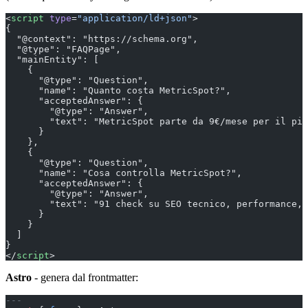
<
script
 type
=
"application/ld+json"
>
{
  "@context": "https://schema.org",
  "@type": "FAQPage",
  "mainEntity": [
    {
      "@type": "Question",
      "name": "Quanto costa MetricSpot?",
      "acceptedAnswer": {
        "@type": "Answer",
        "text": "MetricSpot parte da 9€/mese per il pia
      }
    },
    {
      "@type": "Question",
      "name": "Cosa controlla MetricSpot?",
      "acceptedAnswer": {
        "@type": "Answer",
        "text": "91 check su SEO tecnico, performance, 
      }
    }
  ]
}
</
script
>
Astro
- genera dal frontmatter:
---