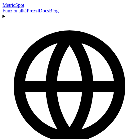
MetricSpot
Funzionalità
Prezzi
Docs
Blog