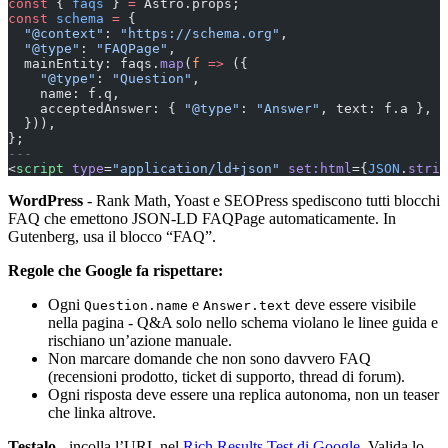
const
 { 
faqs
 } 
=
 Astro.props;
const
 schema
 =
 {
  "@context"
: 
"https://schema.org"
,
  "@type"
: 
"FAQPage"
,
  mainEntity: faqs.
map
(
f
 =>
 ({
    "@type"
: 
"Question"
,
    name: f.q,
    acceptedAnswer: { 
"@type"
: 
"Answer"
, text: f.a },
  })),
};
---
<
script
 type
=
"application/ld+json"
 set:html
={
JSON
.
strin
WordPress
- Rank Math, Yoast e SEOPress spediscono tutti blocchi
FAQ che emettono JSON-LD FAQPage automaticamente. In
Gutenberg, usa il blocco “FAQ”.
Regole che Google fa rispettare:
Ogni
e
deve essere visibile
Question.name
Answer.text
nella pagina - Q&A solo nello schema violano le linee guida e
rischiano un’azione manuale.
Non marcare domande che non sono davvero FAQ
(recensioni prodotto, ticket di supporto, thread di forum).
Ogni risposta deve essere una replica autonoma, non un teaser
che linka altrove.
Testalo
- incolla l’URL nel
Rich Results Test di Google
. Valida lo