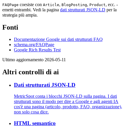
coesiste con
,
,
, ecc. -
FAQPage
Article
BlogPosting
Product
emetti entrambi. Vedi la pagina
dati strutturati JSON-LD
per la
strategia più ampia.
Fonti
Documentazione Google sui dati strutturati FAQ
schema.org/FAQPage
Google Rich Results Test
Ultimo aggiornamento 2026-05-11
Altri controlli di ai
Dati strutturati JSON-LD
MetricSpot conta i blocchi JSON-LD sulla pagina. I dati
strutturati sono il modo per dire a Google e agli agenti IA
cos'è una pagina (articolo, prodotto, FAQ, organizzazione),
non solo cosa dice.
HTML semantico