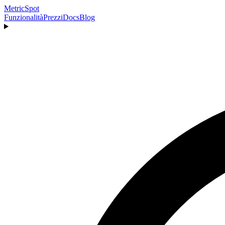
MetricSpot
Funzionalità
Prezzi
Docs
Blog