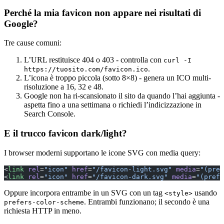
Perché la mia favicon non appare nei risultati di
Google?
Tre cause comuni:
L’URL restituisce 404 o 403 - controlla con
curl -I
.
https://tuosito.com/favicon.ico
L’icona è troppo piccola (sotto 8×8) - genera un ICO multi-
risoluzione a 16, 32 e 48.
Google non ha ri-scansionato il sito da quando l’hai aggiunta -
aspetta fino a una settimana o richiedi l’indicizzazione in
Search Console.
E il trucco favicon dark/light?
I browser moderni supportano le icone SVG con media query:
<
link
 rel
=
"icon"
 href
=
"/favicon-light.svg"
 media
=
"(pref
<
link
 rel
=
"icon"
 href
=
"/favicon-dark.svg"
 media
=
"(prefe
Oppure incorpora entrambe in un SVG con un tag
usando
<style>
. Entrambi funzionano; il secondo è una
prefers-color-scheme
richiesta HTTP in meno.