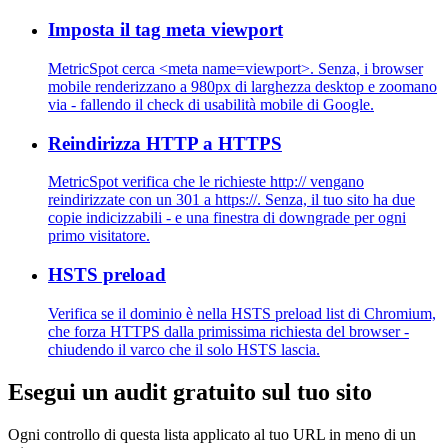
Imposta il tag meta viewport
MetricSpot cerca <meta name=viewport>. Senza, i browser
mobile renderizzano a 980px di larghezza desktop e zoomano
via - fallendo il check di usabilità mobile di Google.
Reindirizza HTTP a HTTPS
MetricSpot verifica che le richieste http:// vengano
reindirizzate con un 301 a https://. Senza, il tuo sito ha due
copie indicizzabili - e una finestra di downgrade per ogni
primo visitatore.
HSTS preload
Verifica se il dominio è nella HSTS preload list di Chromium,
che forza HTTPS dalla primissima richiesta del browser -
chiudendo il varco che il solo HSTS lascia.
Esegui un audit gratuito sul tuo sito
Ogni controllo di questa lista applicato al tuo URL in meno di un