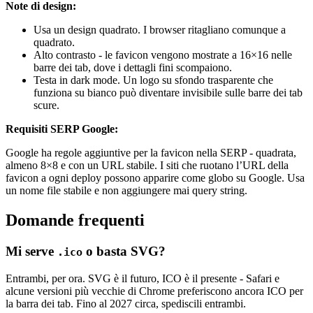
Note di design:
Usa un design quadrato. I browser ritagliano comunque a
quadrato.
Alto contrasto - le favicon vengono mostrate a 16×16 nelle
barre dei tab, dove i dettagli fini scompaiono.
Testa in dark mode. Un logo su sfondo trasparente che
funziona su bianco può diventare invisibile sulle barre dei tab
scure.
Requisiti SERP Google:
Google ha regole aggiuntive per la favicon nella SERP - quadrata,
almeno 8×8 e con un URL stabile. I siti che ruotano l’URL della
favicon a ogni deploy possono apparire come globo su Google. Usa
un nome file stabile e non aggiungere mai query string.
Domande frequenti
Mi serve
o basta SVG?
.ico
Entrambi, per ora. SVG è il futuro, ICO è il presente - Safari e
alcune versioni più vecchie di Chrome preferiscono ancora ICO per
la barra dei tab. Fino al 2027 circa, spediscili entrambi.