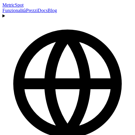
MetricSpot
Funzionalità
Prezzi
Docs
Blog