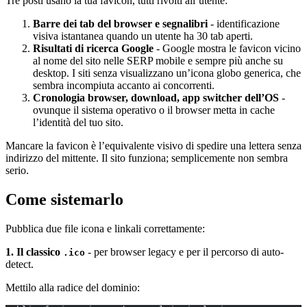
Tre posti usano la tua favicon, tutti rivolti all’utente:
Barre dei tab del browser e segnalibri
- identificazione
visiva istantanea quando un utente ha 30 tab aperti.
Risultati di ricerca Google
- Google mostra le favicon vicino
al nome del sito nelle SERP mobile e sempre più anche su
desktop. I siti senza visualizzano un’icona globo generica, che
sembra incompiuta accanto ai concorrenti.
Cronologia browser, download, app switcher dell’OS
-
ovunque il sistema operativo o il browser metta in cache
l’identità del tuo sito.
Mancare la favicon è l’equivalente visivo di spedire una lettera senza
indirizzo del mittente. Il sito funziona; semplicemente non sembra
serio.
Come sistemarlo
Pubblica due file icona e linkali correttamente:
1. Il classico
- per browser legacy e per il percorso di auto-
.ico
detect.
Mettilo alla radice del dominio: