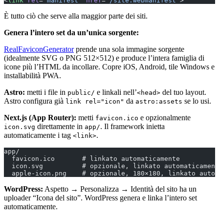
<
link
 rel
=
"manifest"
 href
=
"/site.webmanifest"
>
È tutto ciò che serve alla maggior parte dei siti.
Genera l’intero set da un’unica sorgente:
RealFaviconGenerator
prende una sola immagine sorgente
(idealmente SVG o PNG 512×512) e produce l’intera famiglia di
icone più l’HTML da incollare. Copre iOS, Android, tile Windows e
installabilità PWA.
Astro:
metti i file in
e linkali nell’
del tuo layout.
public/
<head>
Astro configura già
da
se lo usi.
link rel="icon"
astro:assets
Next.js (App Router):
metti
e opzionalmente
favicon.ico
direttamente in
. Il framework inietta
icon.svg
app/
automaticamente i tag
.
<link>
app/
  favicon.ico       # linkato automaticamente
  icon.svg          # opzionale, linkato automaticament
  apple-icon.png    # opzionale, 180×180, linkato autom
WordPress:
Aspetto → Personalizza → Identità del sito ha un
uploader “Icona del sito”. WordPress genera e linka l’intero set
automaticamente.