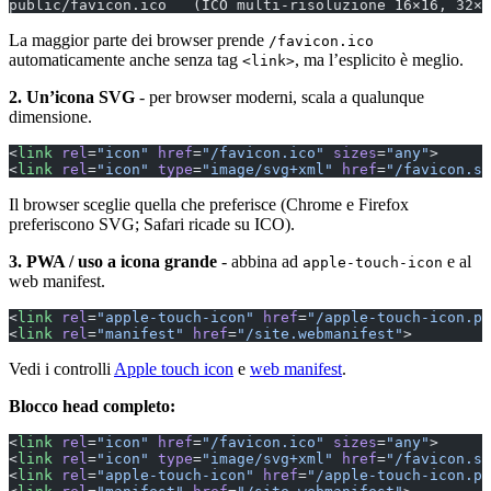
public/favicon.ico   (ICO multi-risoluzione 16×16, 32×3
La maggior parte dei browser prende
/favicon.ico
automaticamente anche senza tag
, ma l’esplicito è meglio.
<link>
2. Un’icona SVG
- per browser moderni, scala a qualunque
dimensione.
<
link
 rel
=
"icon"
 href
=
"/favicon.ico"
 sizes
=
"any"
>
<
link
 rel
=
"icon"
 type
=
"image/svg+xml"
 href
=
"/favicon.sv
Il browser sceglie quella che preferisce (Chrome e Firefox
preferiscono SVG; Safari ricade su ICO).
3. PWA / uso a icona grande
- abbina ad
e al
apple-touch-icon
web manifest.
<
link
 rel
=
"apple-touch-icon"
 href
=
"/apple-touch-icon.pn
<
link
 rel
=
"manifest"
 href
=
"/site.webmanifest"
>
Vedi i controlli
Apple touch icon
e
web manifest
.
Blocco head completo:
<
link
 rel
=
"icon"
 href
=
"/favicon.ico"
 sizes
=
"any"
>
<
link
 rel
=
"icon"
 type
=
"image/svg+xml"
 href
=
"/favicon.sv
<
link
 rel
=
"apple-touch-icon"
 href
=
"/apple-touch-icon.pn