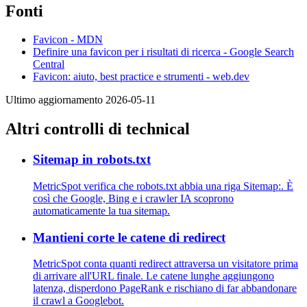
Fonti
Favicon - MDN
Definire una favicon per i risultati di ricerca - Google Search
Central
Favicon: aiuto, best practice e strumenti - web.dev
Ultimo aggiornamento 2026-05-11
Altri controlli di technical
Sitemap in robots.txt
MetricSpot verifica che robots.txt abbia una riga Sitemap:. È
così che Google, Bing e i crawler IA scoprono
automaticamente la tua sitemap.
Mantieni corte le catene di redirect
MetricSpot conta quanti redirect attraversa un visitatore prima
di arrivare all'URL finale. Le catene lunghe aggiungono
latenza, disperdono PageRank e rischiano di far abbandonare
il crawl a Googlebot.