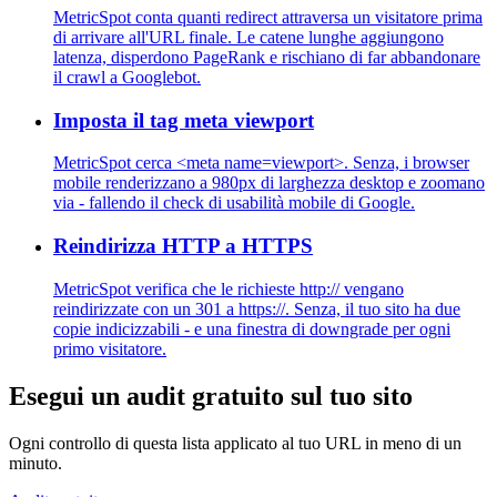
MetricSpot conta quanti redirect attraversa un visitatore prima
di arrivare all'URL finale. Le catene lunghe aggiungono
latenza, disperdono PageRank e rischiano di far abbandonare
il crawl a Googlebot.
Imposta il tag meta viewport
MetricSpot cerca <meta name=viewport>. Senza, i browser
mobile renderizzano a 980px di larghezza desktop e zoomano
via - fallendo il check di usabilità mobile di Google.
Reindirizza HTTP a HTTPS
MetricSpot verifica che le richieste http:// vengano
reindirizzate con un 301 a https://. Senza, il tuo sito ha due
copie indicizzabili - e una finestra di downgrade per ogni
primo visitatore.
Esegui un audit gratuito sul tuo sito
Ogni controllo di questa lista applicato al tuo URL in meno di un
minuto.