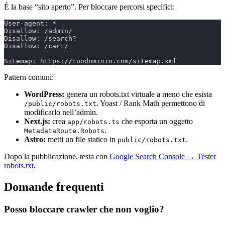
È la base “sito aperto”. Per bloccare percorsi specifici:
User-agent: *
Disallow: /admin/
Disallow: /search?
Disallow: /cart/
Sitemap: https://tuodominio.com/sitemap.xml
Pattern comuni:
WordPress:
genera un robots.txt virtuale a meno che esista
. Yoast / Rank Math permettono di
/public/robots.txt
modificarlo nell’admin.
Next.js:
crea
che esporta un oggetto
app/robots.ts
.
MetadataRoute.Robots
Astro:
metti un file statico in
.
public/robots.txt
Dopo la pubblicazione, testa con
Google Search Console → Tester
robots.txt
.
Domande frequenti
Posso bloccare crawler che non voglio?