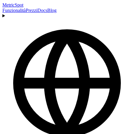
MetricSpot
Funzionalità
Prezzi
Docs
Blog