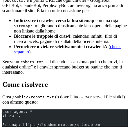
è il primo URL che ogni crawler - Googlebot,
robots.txt
GPTBot, ClaudeBot, PerplexityBot, archive.org - scarica prima di
scansionare il sito. È la tua unica occasione per:
Indirizzare i crawler verso la tua sitemap
con una riga
, migliorando drasticamente la scoperta delle pagine
Sitemap:
non linkate dalla home.
Bloccare le trappole di crawl:
calendari infiniti, filtri di
ricerca facets, pagine di risultati della ricerca interna.
Permettere o vietare selettivamente i crawler IA
(
check
separato
).
Senza un
stai dicendo “scansiona quello che trovi, in
robots.txt
qualsiasi ordine” e i crawler sprecano budget su pagine che non ti
interessano.
Come risolvere
Crea
(o dove il tuo server serve i file statici)
/public/robots.txt
con almeno questo:
User-agent: *
Allow: /
Sitemap: https://tuodominio.com/sitemap.xml