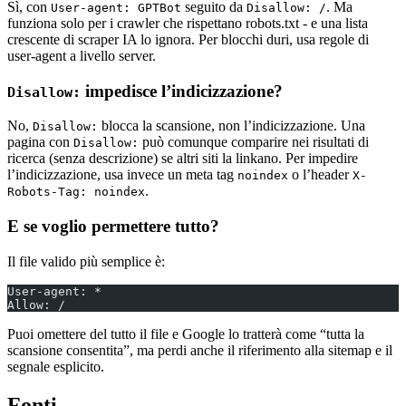
Sì, con
seguito da
. Ma
User-agent: GPTBot
Disallow: /
funziona solo per i crawler che rispettano robots.txt - e una lista
crescente di scraper IA lo ignora. Per blocchi duri, usa regole di
user-agent a livello server.
impedisce l’indicizzazione?
Disallow:
No,
blocca la scansione, non l’indicizzazione. Una
Disallow:
pagina con
può comunque comparire nei risultati di
Disallow:
ricerca (senza descrizione) se altri siti la linkano. Per impedire
l’indicizzazione, usa invece un meta tag
o l’header
noindex
X-
.
Robots-Tag: noindex
E se voglio permettere tutto?
Il file valido più semplice è:
User-agent: *
Allow: /
Puoi omettere del tutto il file e Google lo tratterà come “tutta la
scansione consentita”, ma perdi anche il riferimento alla sitemap e il
segnale esplicito.
Fonti