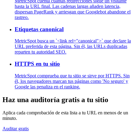
MetricSpot cuenta cuántas redirecciones sigue un visitante
hasta la URL final. Las cadenas largas añaden latencia,
dispersan PageRank y arriesgan que Googlebot abandone el
rastreo.
Etiquetas canonical
MetricSpot busca un `<link rel="canonical">` que declare la
URL preferida de esta página. Sin él, las URLs duplicadas
reparten tu autoridad SEO.
HTTPS en tu sitio
MetricSpot comprueba que tu sitio se sirve por HTTPS. Sin
él, los navegadores marcan tus páginas como 'No seguro' y
Google las penaliza en el ranking.
Haz una auditoría gratis a tu sitio
Aplica cada comprobación de esta lista a tu URL en menos de un
minuto.
Auditar gratis