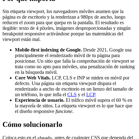
Sin etiqueta viewport, los navegadores móviles asumen que la
página es de escritorio y la renderizan a 980px de ancho, luego
reducen el zoom para que quepa en la pantalla. El resultado es
ilegible: texto de 4 píxeles, imágenes desproporcionadas y ningún
breakpoint responsive activándose porque las matemáticas del
viewport están mal.
Mobile-first indexing de Google.
Desde 2021, Google usa
principalmente el renderizado móvil de tu página para
posicionar. Un sitio que falla la comprobación de viewport se
trata como no apto para móviles, una penalización de ranking
en la búsqueda móvil.
Core Web Vitals.
LCP, CLS e INP se miden en móvil por
defecto. Una página sin etiqueta viewport dispara el
renderizado a ancho de escritorio en un lienzo del tamaño de
un teléfono, lo que infla el
CLS
y el
LCP
.
Experiencia de usuario.
El tráfico móvil supera el 60 % en
la mayoría de sitios. La etiqueta viewport es lo que hace que
el diseño responsive
funcione
.
Cómo solucionarlo
Coloca esto en el
, antes de cualquier CSS que dependa del
<head>