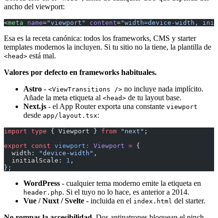
ancho del viewport:
<
meta
 name
=
"viewport"
 content
=
"width=device-width, init
Esa es la receta canónica: todos los frameworks, CMS y starter
templates modernos la incluyen. Si tu sitio no la tiene, la plantilla de
está mal.
<head>
Valores por defecto en frameworks habituales.
Astro
-
no incluye nada implícito.
<ViewTransitions />
Añade la meta etiqueta al
de tu layout base.
<head>
Next.js
- el App Router exporta una constante
viewport
desde
:
app/layout.tsx
import
 type
 { Viewport } 
from
 "next"
;
export
 const
 viewport
:
 Viewport
 =
 {
  width: 
"device-width"
,
  initialScale: 
1
,
};
WordPress
- cualquier tema moderno emite la etiqueta en
. Si el tuyo no lo hace, es anterior a 2014.
header.php
Vue / Nuxt / Svelte
- incluida en el
del starter.
index.html
No rompas la accesibilidad.
Dos antipatrones bloquean el pinch-