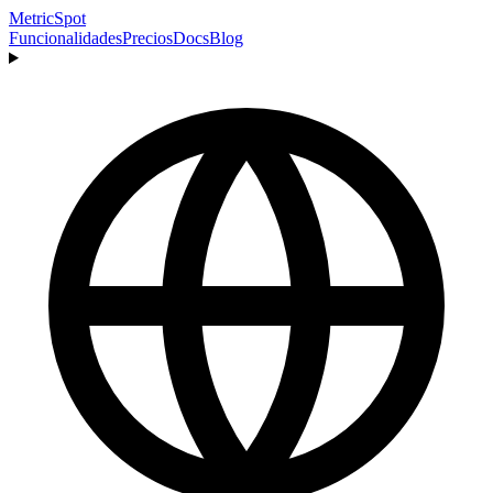
MetricSpot
Funcionalidades
Precios
Docs
Blog