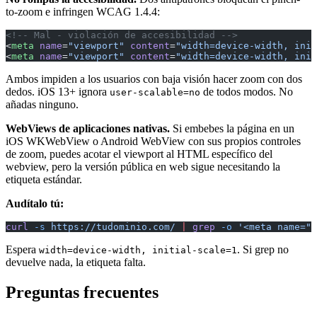
to-zoom e infringen WCAG 1.4.4:
<!-- Mal - violación de accesibilidad -->
<
meta
 name
=
"viewport"
 content
=
"width=device-width, init
<
meta
 name
=
"viewport"
 content
=
"width=device-width, init
Ambos impiden a los usuarios con baja visión hacer zoom con dos
dedos. iOS 13+ ignora
de todos modos. No
user-scalable=no
añadas ninguno.
WebViews de aplicaciones nativas.
Si embebes la página en un
iOS WKWebView o Android WebView con sus propios controles
de zoom, puedes acotar el viewport al HTML específico del
webview, pero la versión pública en web sigue necesitando la
etiqueta estándar.
Audítalo tú:
curl
 -s
 https://tudominio.com/
 |
 grep
 -o
 '<meta name="v
Espera
. Si grep no
width=device-width, initial-scale=1
devuelve nada, la etiqueta falta.
Preguntas frecuentes