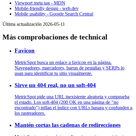
Viewport meta tag - MDN
Mobile-friendly design - web.dev
Mobile usability - Google Search Central
Última actualización 2026-05-11
Más comprobaciones de technical
Favicon
MetricSpot busca un enlace a favicon en la página.
Navegadores, marcadores, barras de pestañas y SERPs lo
usan para identificar tu sitio visualmente.
Sirve un 404 real, no un soft-404
MetricSpot pide una URL inexistente aleatoria y comprueba
el estado. Los soft-404 (200 OK en una página de "no
encontrado") inflan el índice con URLs basura y confunden a
los rastreadores.
Mantén cortas las cadenas de redirecciones