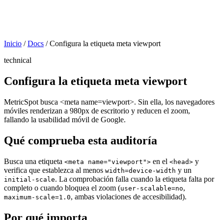
Inicio
/
Docs
/
Configura la etiqueta meta viewport
technical
Configura la etiqueta meta viewport
MetricSpot busca <meta name=viewport>. Sin ella, los navegadores
móviles renderizan a 980px de escritorio y reducen el zoom,
fallando la usabilidad móvil de Google.
Qué comprueba esta auditoría
Busca una etiqueta
en el
y
<meta name="viewport">
<head>
verifica que establezca al menos
y un
width=device-width
. La comprobación falla cuando la etiqueta falta por
initial-scale
completo o cuando bloquea el zoom (
,
user-scalable=no
, ambas violaciones de accesibilidad).
maximum-scale=1.0
Por qué importa