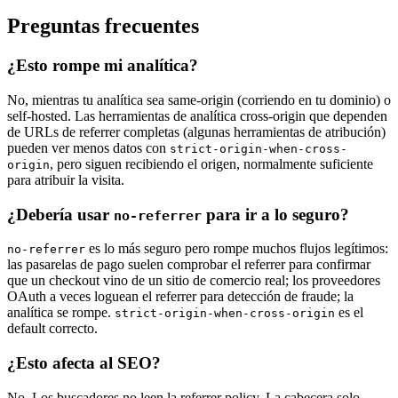
Preguntas frecuentes
¿Esto rompe mi analítica?
No, mientras tu analítica sea same-origin (corriendo en tu dominio) o
self-hosted. Las herramientas de analítica cross-origin que dependen
de URLs de referrer completas (algunas herramientas de atribución)
pueden ver menos datos con
strict-origin-when-cross-
, pero siguen recibiendo el origen, normalmente suficiente
origin
para atribuir la visita.
¿Debería usar
para ir a lo seguro?
no-referrer
es lo más seguro pero rompe muchos flujos legítimos:
no-referrer
las pasarelas de pago suelen comprobar el referrer para confirmar
que un checkout vino de un sitio de comercio real; los proveedores
OAuth a veces loguean el referrer para detección de fraude; la
analítica se rompe.
es el
strict-origin-when-cross-origin
default correcto.
¿Esto afecta al SEO?
No. Los buscadores no leen la referrer policy. La cabecera solo