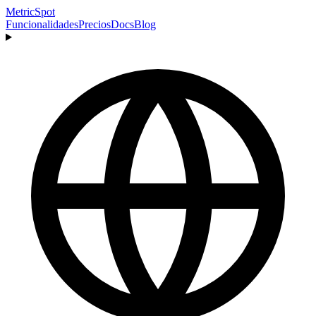
MetricSpot
Funcionalidades
Precios
Docs
Blog