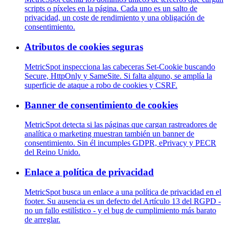
scripts o píxeles en la página. Cada uno es un salto de
privacidad, un coste de rendimiento y una obligación de
consentimiento.
Atributos de cookies seguras
MetricSpot inspecciona las cabeceras Set-Cookie buscando
Secure, HttpOnly y SameSite. Si falta alguno, se amplía la
superficie de ataque a robo de cookies y CSRF.
Banner de consentimiento de cookies
MetricSpot detecta si las páginas que cargan rastreadores de
analítica o marketing muestran también un banner de
consentimiento. Sin él incumples GDPR, ePrivacy y PECR
del Reino Unido.
Enlace a política de privacidad
MetricSpot busca un enlace a una política de privacidad en el
footer. Su ausencia es un defecto del Artículo 13 del RGPD -
no un fallo estilístico - y el bug de cumplimiento más barato
de arreglar.