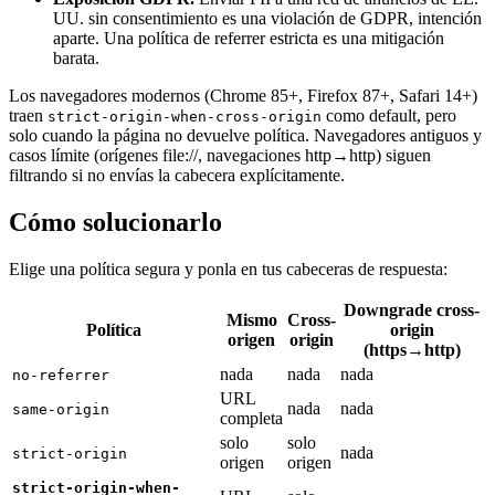
UU. sin consentimiento es una violación de GDPR, intención
aparte. Una política de referrer estricta es una mitigación
barata.
Los navegadores modernos (Chrome 85+, Firefox 87+, Safari 14+)
traen
como default, pero
strict-origin-when-cross-origin
solo cuando la página no devuelve política. Navegadores antiguos y
casos límite (orígenes file://, navegaciones http→http) siguen
filtrando si no envías la cabecera explícitamente.
Cómo solucionarlo
Elige una política segura y ponla en tus cabeceras de respuesta:
Downgrade cross-
Mismo
Cross-
Política
origin
origen
origin
(https→http)
nada
nada
nada
no-referrer
URL
nada
nada
same-origin
completa
solo
solo
nada
strict-origin
origen
origen
strict-origin-when-