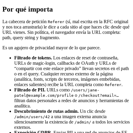
Por qué importa
La cabecera de petición
(sí, mal escrita en la RFC original
Referer
y nos toca arrastrarla) le dice a cada sitio al que haces clic desde qué
URL vienes. Sin política, el navegador envía la URL completa:
path, query string y fragmento.
Es un agujero de privacidad mayor de lo que parece.
Filtrado de tokens.
Los enlaces de reset de contraseña,
URLs de magic-login, callbacks de OAuth y URLs de
“compartir con este enlace privado” llevan secretos en el path
o en el query. Cualquier recurso externo de la página
(analítica, fonts, scripts de terceros, imágenes embebidas,
enlaces salientes) recibe la URL completa como
.
Referer
Filtrado de PII.
URLs como
/users/jane-
o
patel@example.com/profile
/checkout?email=…
filtran datos personales a redes de anuncios y herramientas de
analítica.
Descubrimiento de rutas admin.
Un clic desde
a una imagen externa anuncia
/admin/users/42
silenciosamente la existencia de
a todos los servicios
/admin/
externos.
Exposición GDPR.
Enviar PII a una red de anuncios de EE.