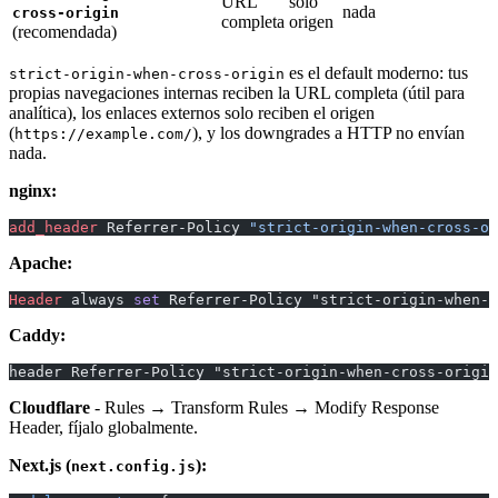
URL
solo
nada
cross-origin
completa
origen
(recomendada)
es el default moderno: tus
strict-origin-when-cross-origin
propias navegaciones internas reciben la URL completa (útil para
analítica), los enlaces externos solo reciben el origen
(
), y los downgrades a HTTP no envían
https://example.com/
nada.
nginx:
add_header 
Referrer-Policy 
"strict-origin-when-cross-or
Apache:
Header
 always 
set
 Referrer-Policy "strict-origin-when-c
Caddy:
header Referrer-Policy "strict-origin-when-cross-origin
Cloudflare
- Rules → Transform Rules → Modify Response
Header, fíjalo globalmente.
Next.js (
):
next.config.js