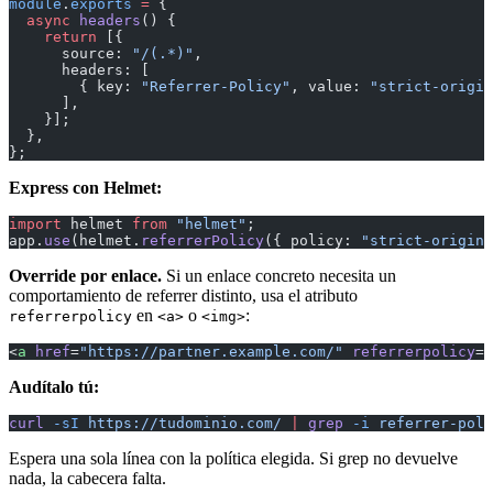
module
.
exports
 =
 {
  async
 headers
() {
    return
 [{
      source: 
"/(.*)"
,
      headers: [
        { key: 
"Referrer-Policy"
, value: 
"strict-origin
      ],
    }];
  },
};
Express con Helmet:
import
 helmet 
from
 "helmet"
;
app.
use
(helmet.
referrerPolicy
({ policy: 
"strict-origin-
Override por enlace.
Si un enlace concreto necesita un
comportamiento de referrer distinto, usa el atributo
en
o
:
referrerpolicy
<a>
<img>
<
a
 href
=
"https://partner.example.com/"
 referrerpolicy
=
"
Audítalo tú:
curl
 -sI
 https://tudominio.com/
 |
 grep
 -i
 referrer-poli
Espera una sola línea con la política elegida. Si grep no devuelve
nada, la cabecera falta.