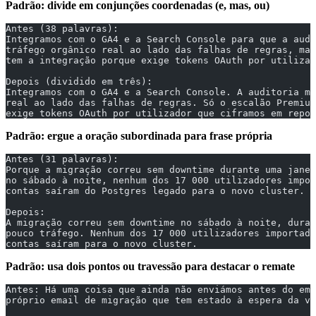
Padrão: divide em conjunções coordenadas (e, mas, ou)
Antes (38 palavras):
Integramos com o GA4 e a Search Console para que a audi
tráfego orgânico real ao lado das falhas de regras, mas
tem a integração porque exige tokens OAuth por utiliza
Depois (dividido em três):
Integramos com o GA4 e a Search Console. A auditoria mo
real ao lado das falhas de regras. Só o escalão Premium
exige tokens OAuth por utilizador que ciframos em repou
Padrão: ergue a oração subordinada para frase própria
Antes (31 palavras):
Porque a migração correu sem downtime durante uma janel
no sábado à noite, nenhum dos 17 000 utilizadores impor
contas saíram do Postgres legado para o novo cluster.
Depois:
A migração correu sem downtime no sábado à noite, duran
pouco tráfego. Nenhum dos 17 000 utilizadores importado
contas saíram para o novo cluster.
Padrão: usa dois pontos ou travessão para destacar o remate
Antes: Há uma coisa que ainda não enviámos antes do ema
próprio email de migração que tem estado à espera da ve