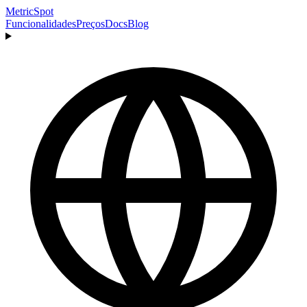
MetricSpot
Funcionalidades
Preços
Docs
Blog