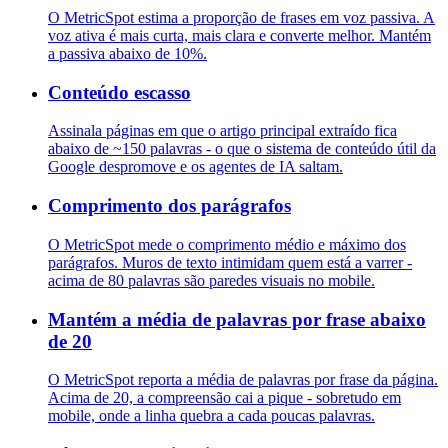
O MetricSpot estima a proporção de frases em voz passiva. A
voz ativa é mais curta, mais clara e converte melhor. Mantém
a passiva abaixo de 10%.
Conteúdo escasso
Assinala páginas em que o artigo principal extraído fica
abaixo de ~150 palavras - o que o sistema de conteúdo útil da
Google despromove e os agentes de IA saltam.
Comprimento dos parágrafos
O MetricSpot mede o comprimento médio e máximo dos
parágrafos. Muros de texto intimidam quem está a varrer -
acima de 80 palavras são paredes visuais no mobile.
Mantém a média de palavras por frase abaixo
de 20
O MetricSpot reporta a média de palavras por frase da página.
Acima de 20, a compreensão cai a pique - sobretudo em
mobile, onde a linha quebra a cada poucas palavras.