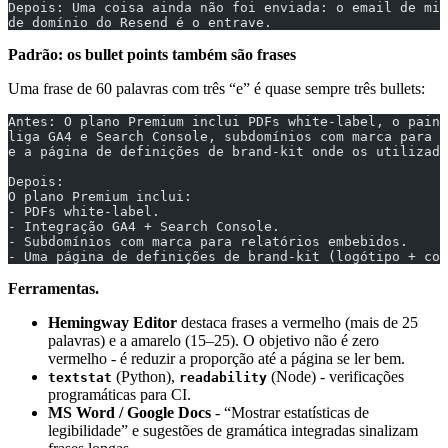
Depois: Uma coisa ainda não foi enviada: o email de mig
de domínio do Resend é o entrave.
Padrão: os bullet points também são frases
Uma frase de 60 palavras com três “e” é quase sempre três bullets:
Antes: O plano Premium inclui PDFs white-label, o pain
liga GA4 e Search Console, subdomínios com marca para r
e a página de definições de brand-kit onde os utilizad
Depois:
O plano Premium inclui:
- PDFs white-label.
- Integração GA4 + Search Console.
- Subdomínios com marca para relatórios embebidos.
- Uma página de definições de brand-kit (logótipo + cor
Ferramentas.
Hemingway Editor
destaca frases a vermelho (mais de 25
palavras) e a amarelo (15–25). O objetivo não é zero
vermelho - é reduzir a proporção até a página se ler bem.
(Python),
(Node) - verificações
textstat
readability
programáticas para CI.
MS Word / Google Docs
- “Mostrar estatísticas de
legibilidade” e sugestões de gramática integradas sinalizam