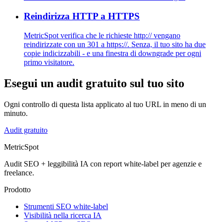
Reindirizza HTTP a HTTPS
MetricSpot verifica che le richieste http:// vengano
reindirizzate con un 301 a https://. Senza, il tuo sito ha due
copie indicizzabili - e una finestra di downgrade per ogni
primo visitatore.
Esegui un audit gratuito sul tuo sito
Ogni controllo di questa lista applicato al tuo URL in meno di un
minuto.
Audit gratuito
MetricSpot
Audit SEO + leggibilità IA con report white-label per agenzie e
freelance.
Prodotto
Strumenti SEO white-label
Visibilità nella ricerca IA