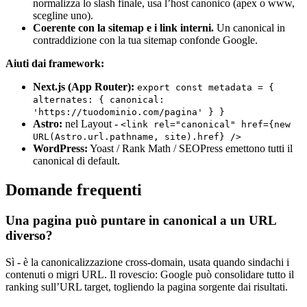
normalizza lo slash finale, usa l’host canonico (apex o www,
scegline uno).
Coerente con la sitemap e i link interni.
Un canonical in
contraddizione con la tua sitemap confonde Google.
Aiuti dai framework:
Next.js (App Router):
export const metadata = {
alternates: { canonical:
'https://tuodominio.com/pagina' } }
Astro:
nel Layout -
<link rel="canonical" href={new
URL(Astro.url.pathname, site).href} />
WordPress:
Yoast / Rank Math / SEOPress emettono tutti il
canonical di default.
Domande frequenti
Una pagina può puntare in canonical a un URL
diverso?
Sì - è la canonicalizzazione cross-domain, usata quando sindachi i
contenuti o migri URL. Il rovescio: Google può consolidare tutto il
ranking sull’URL target, togliendo la pagina sorgente dai risultati.