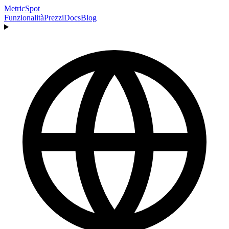
MetricSpot
Funzionalità
Prezzi
Docs
Blog