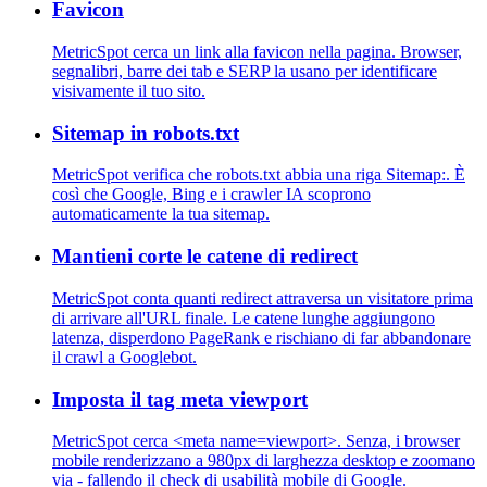
Favicon
MetricSpot cerca un link alla favicon nella pagina. Browser,
segnalibri, barre dei tab e SERP la usano per identificare
visivamente il tuo sito.
Sitemap in robots.txt
MetricSpot verifica che robots.txt abbia una riga Sitemap:. È
così che Google, Bing e i crawler IA scoprono
automaticamente la tua sitemap.
Mantieni corte le catene di redirect
MetricSpot conta quanti redirect attraversa un visitatore prima
di arrivare all'URL finale. Le catene lunghe aggiungono
latenza, disperdono PageRank e rischiano di far abbandonare
il crawl a Googlebot.
Imposta il tag meta viewport
MetricSpot cerca <meta name=viewport>. Senza, i browser
mobile renderizzano a 980px di larghezza desktop e zoomano
via - fallendo il check di usabilità mobile di Google.