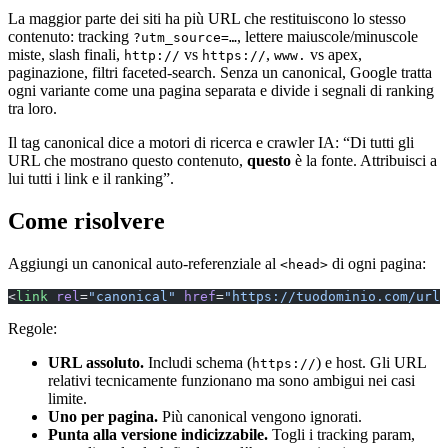
La maggior parte dei siti ha più URL che restituiscono lo stesso
contenuto: tracking
, lettere maiuscole/minuscole
?utm_source=…
miste, slash finali,
vs
,
vs apex,
http://
https://
www.
paginazione, filtri faceted-search. Senza un canonical, Google tratta
ogni variante come una pagina separata e divide i segnali di ranking
tra loro.
Il tag canonical dice a motori di ricerca e crawler IA: “Di tutti gli
URL che mostrano questo contenuto,
questo
è la fonte. Attribuisci a
lui tutti i link e il ranking”.
Come risolvere
Aggiungi un canonical auto-referenziale al
di ogni pagina:
<head>
<
link
 rel
=
"canonical"
 href
=
"https://tuodominio.com/url-
Regole:
URL assoluto.
Includi schema (
) e host. Gli URL
https://
relativi tecnicamente funzionano ma sono ambigui nei casi
limite.
Uno per pagina.
Più canonical vengono ignorati.
Punta alla versione indicizzabile.
Togli i tracking param,