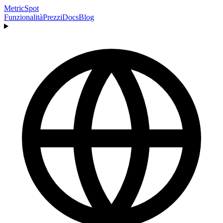
MetricSpot
Funzionalità
Prezzi
Docs
Blog