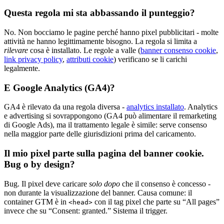
Questa regola mi sta abbassando il punteggio?
No. Non bocciamo le pagine perché hanno pixel pubblicitari - molte
attività ne hanno legittimamente bisogno. La regola si limita a
rilevare
cosa è installato. Le regole a valle (
banner consenso cookie
,
link privacy policy
,
attributi cookie
) verificano se li carichi
legalmente.
E Google Analytics (GA4)?
GA4 è rilevato da una regola diversa -
analytics installato
. Analytics
e advertising si sovrappongono (GA4 può alimentare il remarketing
di Google Ads), ma il trattamento legale è simile: serve consenso
nella maggior parte delle giurisdizioni prima del caricamento.
Il mio pixel parte sulla pagina del banner cookie.
Bug o by design?
Bug. Il pixel deve caricare
solo dopo
che il consenso è concesso -
non durante la visualizzazione del banner. Causa comune: il
container GTM è in
con il tag pixel che parte su “All pages”
<head>
invece che su “Consent: granted.” Sistema il trigger.