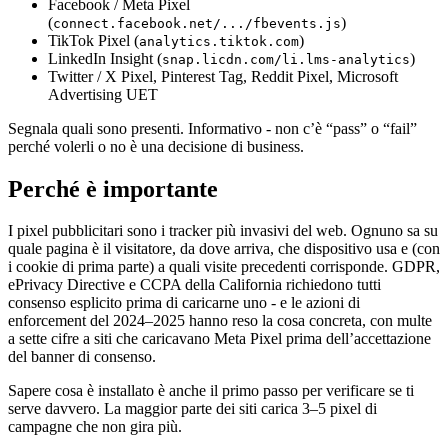
Facebook / Meta Pixel
(
)
connect.facebook.net/.../fbevents.js
TikTok Pixel (
)
analytics.tiktok.com
LinkedIn Insight (
)
snap.licdn.com/li.lms-analytics
Twitter / X Pixel, Pinterest Tag, Reddit Pixel, Microsoft
Advertising UET
Segnala quali sono presenti. Informativo - non c’è “pass” o “fail”
perché volerli o no è una decisione di business.
Perché è importante
I pixel pubblicitari sono i tracker più invasivi del web. Ognuno sa su
quale pagina è il visitatore, da dove arriva, che dispositivo usa e (con
i cookie di prima parte) a quali visite precedenti corrisponde. GDPR,
ePrivacy Directive e CCPA della California richiedono tutti
consenso esplicito prima di caricarne uno - e le azioni di
enforcement del 2024–2025 hanno reso la cosa concreta, con multe
a sette cifre a siti che caricavano Meta Pixel prima dell’accettazione
del banner di consenso.
Sapere cosa è installato è anche il primo passo per verificare se ti
serve davvero. La maggior parte dei siti carica 3–5 pixel di
campagne che non gira più.