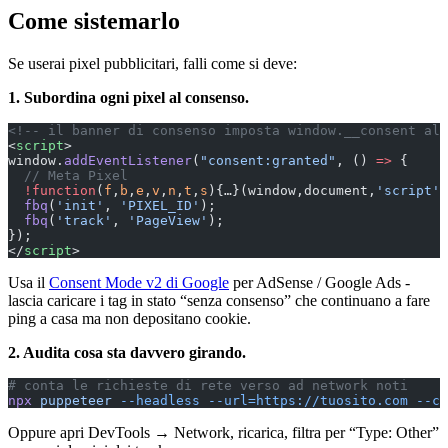
Come sistemarlo
Se userai pixel pubblicitari, falli come si deve:
1. Subordina ogni pixel al consenso.
<!-- il banner di consenso imposta window.__consent all
<
script
>
window.
addEventListener
(
"consent:granted"
, () 
=>
 {
  // Meta Pixel
  !function
(
f
,
b
,
e
,
v
,
n
,
t
,
s
){…}(window,document,
'script'
,
  fbq
(
'init'
, 
'PIXEL_ID'
);
  fbq
(
'track'
, 
'PageView'
);
});
</
script
>
Usa il
Consent Mode v2 di Google
per AdSense / Google Ads -
lascia caricare i tag in stato “senza consenso” che continuano a fare
ping a casa ma non depositano cookie.
2. Audita cosa sta davvero girando.
# conta le richieste di rete verso ad network noti
npx
 puppeteer
 --headless
 --url=https://tuosito.com
 --ca
Oppure apri DevTools → Network, ricarica, filtra per “Type: Other”