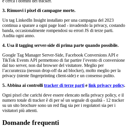
e cerca i domini dei tracker.
3. Rimuovi i pixel di campagne morte.
Un tag LinkedIn Insight installato per una campagna del 2023
continua a sparare a ogni page load - invadendo la privacy, costando
banda, occasionalmente rompendosi su errori JS di terze parti.
Audita ogni anno.
4. Usa il tagging server-side di prima parte quando possibile.
Google Tag Manager Server-Side, Facebook Conversions API e
TikTok Events API permettono di far partire l’evento di conversione
dal tuo server, non dal browser del visitatore. Meglio per
l’accuratezza (nessun drop-off da ad blocker), molto meglio per la
privacy (niente fingerprinting client-side) e un consenso pulito.
5. Abbina ai controlli
tracker di terze parti
e
link privacy policy
.
Ogni pixel che carichi deve essere elencato nella privacy policy, e il
numero totale di tracker è di per sé un segnale di qualità - 12 tracker
su un sito brochure sono un red flag sia per i regolatori sia per i
visitatori più attenti.
Domande frequenti