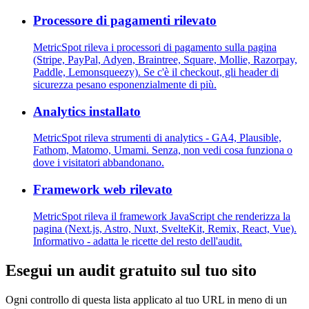
Processore di pagamenti rilevato
MetricSpot rileva i processori di pagamento sulla pagina
(Stripe, PayPal, Adyen, Braintree, Square, Mollie, Razorpay,
Paddle, Lemonsqueezy). Se c'è il checkout, gli header di
sicurezza pesano esponenzialmente di più.
Analytics installato
MetricSpot rileva strumenti di analytics - GA4, Plausible,
Fathom, Matomo, Umami. Senza, non vedi cosa funziona o
dove i visitatori abbandonano.
Framework web rilevato
MetricSpot rileva il framework JavaScript che renderizza la
pagina (Next.js, Astro, Nuxt, SvelteKit, Remix, React, Vue).
Informativo - adatta le ricette del resto dell'audit.
Esegui un audit gratuito sul tuo sito
Ogni controllo di questa lista applicato al tuo URL in meno di un