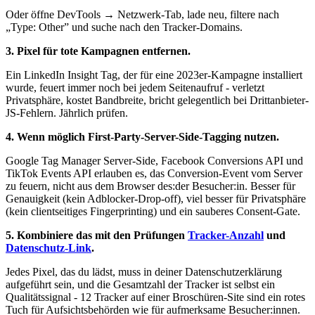
Oder öffne DevTools → Netzwerk-Tab, lade neu, filtere nach
„Type: Other” und suche nach den Tracker-Domains.
3. Pixel für tote Kampagnen entfernen.
Ein LinkedIn Insight Tag, der für eine 2023er-Kampagne installiert
wurde, feuert immer noch bei jedem Seitenaufruf - verletzt
Privatsphäre, kostet Bandbreite, bricht gelegentlich bei Drittanbieter-
JS-Fehlern. Jährlich prüfen.
4. Wenn möglich First-Party-Server-Side-Tagging nutzen.
Google Tag Manager Server-Side, Facebook Conversions API und
TikTok Events API erlauben es, das Conversion-Event vom Server
zu feuern, nicht aus dem Browser des:der Besucher:in. Besser für
Genauigkeit (kein Adblocker-Drop-off), viel besser für Privatsphäre
(kein clientseitiges Fingerprinting) und ein sauberes Consent-Gate.
5. Kombiniere das mit den Prüfungen
Tracker-Anzahl
und
Datenschutz-Link
.
Jedes Pixel, das du lädst, muss in deiner Datenschutzerklärung
aufgeführt sein, und die Gesamtzahl der Tracker ist selbst ein
Qualitätssignal - 12 Tracker auf einer Broschüren-Site sind ein rotes
Tuch für Aufsichtsbehörden wie für aufmerksame Besucher:innen.