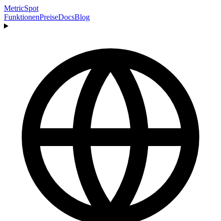
MetricSpot
Funktionen
Preise
Docs
Blog