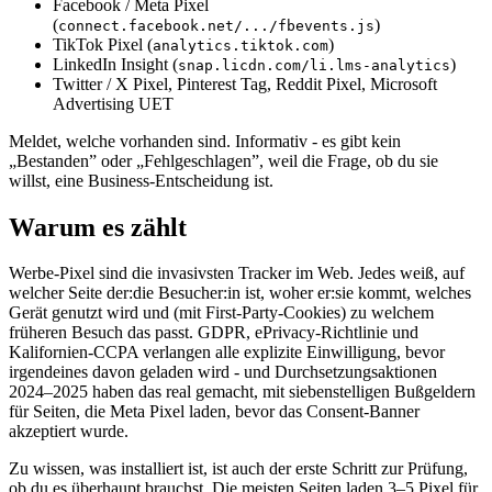
Facebook / Meta Pixel
(
)
connect.facebook.net/.../fbevents.js
TikTok Pixel (
)
analytics.tiktok.com
LinkedIn Insight (
)
snap.licdn.com/li.lms-analytics
Twitter / X Pixel, Pinterest Tag, Reddit Pixel, Microsoft
Advertising UET
Meldet, welche vorhanden sind. Informativ - es gibt kein
„Bestanden” oder „Fehlgeschlagen”, weil die Frage, ob du sie
willst, eine Business-Entscheidung ist.
Warum es zählt
Werbe-Pixel sind die invasivsten Tracker im Web. Jedes weiß, auf
welcher Seite der:die Besucher:in ist, woher er:sie kommt, welches
Gerät genutzt wird und (mit First-Party-Cookies) zu welchem
früheren Besuch das passt. GDPR, ePrivacy-Richtlinie und
Kalifornien-CCPA verlangen alle explizite Einwilligung, bevor
irgendeines davon geladen wird - und Durchsetzungsaktionen
2024–2025 haben das real gemacht, mit siebenstelligen Bußgeldern
für Seiten, die Meta Pixel laden, bevor das Consent-Banner
akzeptiert wurde.
Zu wissen, was installiert ist, ist auch der erste Schritt zur Prüfung,
ob du es überhaupt brauchst. Die meisten Seiten laden 3–5 Pixel für