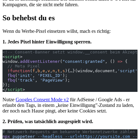
Kampagnen, die sie nicht mehr fahren.
So behebst du es
Wenn du Werbe-Pixel einsetzen willst, mach es richtig:
1. Jedes Pixel hinter Einwilligung sperren.
<!-- Consent-Banner setzt window.__consent beim Akzepti
<
script
>
window.
addEventListener
(
"consent:granted"
, () 
=>
 {
  // Meta Pixel
  !function
(
f
,
b
,
e
,
v
,
n
,
t
,
s
){…}(window,document,
'script'
,
  fbq
(
'init'
, 
'PIXEL_ID'
);
  fbq
(
'track'
, 
'PageView'
);
});
</
script
>
Nutze
Googles Consent Mode v2
für AdSense / Google Ads - er
erlaubt den Tags, in einem „keine Einwilligung”-Zustand zu laden,
der noch nach Hause pingt, aber keine Cookies setzt.
2. Prüfen, was tatsächlich ausgespielt wird.
# Netzwerk-Requests an bekannte Werbenetzwerke zählen
npx
 puppeteer
 --headless
 --url=https://yoursite.com
 --c