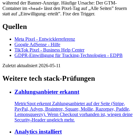
während der Banner-Anzeige. Häufige Ursache: Der GTM-
Container im
lässt den Pixel-Tag auf „Alle Seiten” feuern
<head>
statt auf „Einwilligung: erteilt”. Fixe den Trigger.
Quellen
Meta Pixel - Entwicklerreferenz
Google AdSense - Hilfe
TikTok Pixel - Business Help Center
GDPR-Einwilligung für Tracking-Technologien - EDPB
Zuletzt aktualisiert 2026-05-11
Weitere tech stack-Prüfungen
Zahlungsanbieter erkannt
MetricSpot erkennt Zahlungsanbieter auf der Seite (Stripe,
PayPal, Adyen, Braintree, Square, Mollie, Razorpay, Paddle,
Lemonsqueezy). Wenn Checkout vorhanden ist, wiegen deine
Security-Header ungleich mehr.
Analytics installiert