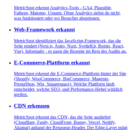
MetricSpot erkennt Analytics-Tools - GA4, Plausible,
Fathom, Matomo, Umami. Ohne Analytics siehst du nicht,
was funktioniert oder wo Besucher abspringen.
Web-Framework erkannt
MetricSpot identifiziert das JavaScript-Framework, das die
Seite rendert (Next.js, Astro, Nuxt, SvelteKit, Remix, React,
Vue). Informativ - es passt die Rezepte im Rest des Audits an.
E-Commerce-Plattform erkannt
MetricSpot erkennt die E-Commerce-Plattform hinter der Site
(Shopify, WooCommerce, BigCommerce, Magento,
PrestaShop, Wix, Squarespace). Welche Plattform läuft,
entscheidet, welche SEO- und Performance-Hebel wirklich
greifen.
CDN erkennen
MetricSpot erkennt das CDN, das die Seite ausliefert
(Cloudflare, Fastly, CloudFront, Bunny, Vercel, Netlify,
Akamai) anhand der Response-Header. Der Edge-Layer prägt