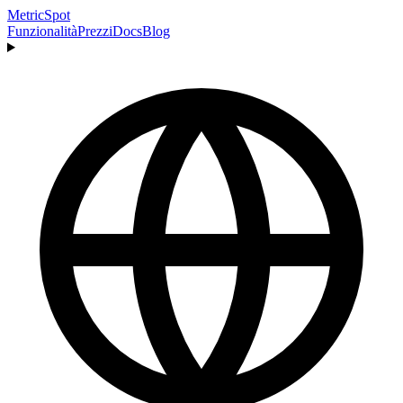
MetricSpot
Funzionalità
Prezzi
Docs
Blog