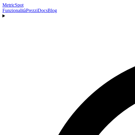
MetricSpot
Funzionalità
Prezzi
Docs
Blog