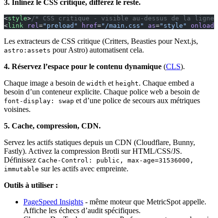
3. Inlinez le CSS critique, différez le reste.
<
style
>
/* CSS critique - visible au-dessus de la ligne 
<
link
 rel
=
"preload"
 href
=
"/main.css"
 as
=
"style"
 onload
=
Les extracteurs de CSS critique (Critters, Beasties pour Next.js,
pour Astro) automatisent cela.
astro:assets
4. Réservez l’espace pour le contenu dynamique
(
CLS
).
Chaque image a besoin de
et
. Chaque embed a
width
height
besoin d’un conteneur explicite. Chaque police web a besoin de
et d’une police de secours aux métriques
font-display: swap
voisines.
5. Cache, compression, CDN.
Servez les actifs statiques depuis un CDN (Cloudflare, Bunny,
Fastly). Activez la compression Brotli sur HTML/CSS/JS.
Définissez
Cache-Control: public, max-age=31536000,
sur les actifs avec empreinte.
immutable
Outils à utiliser :
PageSpeed Insights
- même moteur que MetricSpot appelle.
Affiche les échecs d’audit spécifiques.