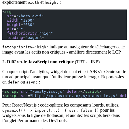
explicitement
et
:
width
height
<
img
  src
=
"/hero.avif"
  width
=
"1200"
  height
=
"630"
  alt
=
"…"
  fetchpriority
=
"high"
  loading
=
"eager"
>
indique au navigateur de télécharger cette
fetchpriority="high"
image avant les actifs non critiques - améliore directement le LCP.
2. Différez le JavaScript non critique
(TBT et INP).
Chaque script d’analytics, widget de chat et test A/B s’exécute sur le
thread principal avant que l’utilisateur puisse interagir. Reportez-les
en
ou
:
defer
async
<
script
 src
=
"/analytics.js"
 defer
></
script
>
<
script
 src
=
"https://plausible.io/js/plausible.js"
 defe
Pour React/Next.js : code-splittez les composants lourds, utilisez
pour les
dynamic(() => import(...), { ssr: false })
widgets sous la ligne de flottaison, et auditez les scripts tiers dans
l’onglet Performance des DevTools.