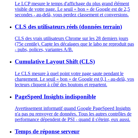
Le LCP mesure le temps d'affichage du plus grand élément
visible de votre page. Le seuil « bon » de Google est de 2,5
secondes - au-delà, vous perdez classement et conversions.
CLS des utilisateurs réels (données terrain)
CLS des vrais utilisateurs Chrome sur les 28 derniers jours
(75e centile). Capte les décalages que le labo ne reproduit pas
- pubs, polices, variantes A/B.
Cumulative Layout Shift (CLS)
Le CLS mesure à quel point votre page saute pendant le
chargement. Le seuil « bon » de Google est 0,1 - au-delà, vos
lecteurs cliquent à côté des boutons et repartent.
PageSpeed Insights indisponible
Avertissement informatif quand Google PageSpeed Insights
n'a pas pu renvoyer de données. Tous les autres contrôles de
performance dépendent de PSI - quand il s'éteint, eux aussi.
Temps de réponse serveur