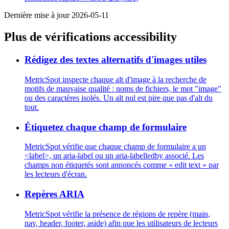
Dernière mise à jour 2026-05-11
Plus de vérifications accessibility
Rédigez des textes alternatifs d'images utiles
MetricSpot inspecte chaque alt d'image à la recherche de
motifs de mauvaise qualité : noms de fichiers, le mot "image"
ou des caractères isolés. Un alt nul est pire que pas d'alt du
tout.
Étiquetez chaque champ de formulaire
MetricSpot vérifie que chaque champ de formulaire a un
<label>, un aria-label ou un aria-labelledby associé. Les
champs non étiquetés sont annoncés comme « edit text » par
les lecteurs d'écran.
Repères ARIA
MetricSpot vérifie la présence de régions de repère (main,
nav, header, footer, aside) afin que les utilisateurs de lecteurs