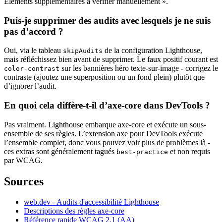
Éléments supplémentaires à vérifier manuellement ».
Puis-je supprimer des audits avec lesquels je ne suis
pas d’accord ?
Oui, via le tableau
de la configuration Lighthouse,
skipAudits
mais réfléchissez bien avant de supprimer. Le faux positif courant est
sur les bannières héro texte-sur-image - corrigez le
color-contrast
contraste (ajoutez une superposition ou un fond plein) plutôt que
d’ignorer l’audit.
En quoi cela diffère-t-il d’axe-core dans DevTools ?
Pas vraiment. Lighthouse embarque axe-core et exécute un sous-
ensemble de ses règles. L’extension axe pour DevTools exécute
l’ensemble complet, donc vous pouvez voir plus de problèmes là -
ces extras sont généralement tagués
et non requis
best-practice
par WCAG.
Sources
web.dev - Audits d'accessibilité Lighthouse
Descriptions des règles axe-core
Référence rapide WCAG 2.1 (AA)