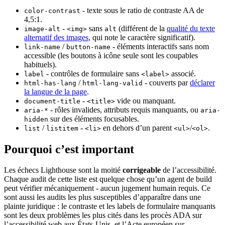
- texte sous le ratio de contraste AA de
color-contrast
4,5:1.
-
sans
(différent de la
qualité du texte
image-alt
<img>
alt
alternatif des images
, qui note le caractère significatif).
/
- éléments interactifs sans nom
link-name
button-name
accessible (les boutons à icône seule sont les coupables
habituels).
- contrôles de formulaire sans
associé.
label
<label>
/
- couverts par
déclarer
html-has-lang
html-lang-valid
la langue de la page
.
-
vide ou manquant.
document-title
<title>
- rôles invalides, attributs requis manquants, ou
aria-*
aria-
sur des éléments focusables.
hidden
/
-
en dehors d’un parent
/
.
list
listitem
<li>
<ul>
<ol>
Pourquoi c’est important
Les échecs Lighthouse sont la moitié
corrigeable
de l’accessibilité.
Chaque audit de cette liste est quelque chose qu’un agent de build
peut vérifier mécaniquement - aucun jugement humain requis. Ce
sont aussi les audits les plus susceptibles d’apparaître dans une
plainte juridique : le contraste et les labels de formulaire manquants
sont les deux problèmes les plus cités dans les procès ADA sur
l’accessibilité web aux États-Unis, et l’Acte européen sur