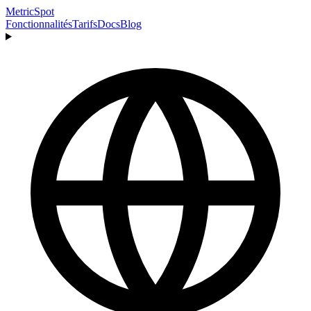
MetricSpot
Fonctionnalités
Tarifs
Docs
Blog