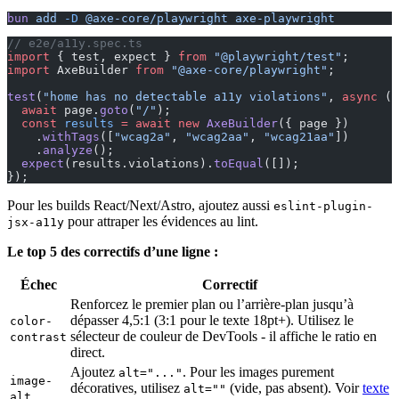
bun
 add
 -D
 @axe-core/playwright
 axe-playwright
// e2e/a11y.spec.ts
import
 { test, expect } 
from
 "@playwright/test"
;
import
 AxeBuilder 
from
 "@axe-core/playwright"
;
test
(
"home has no detectable a11y violations"
, 
async
 ({
  await
 page.
goto
(
"/"
);
  const
 results
 =
 await
 new
 AxeBuilder
({ page })
    .
withTags
([
"wcag2a"
, 
"wcag2aa"
, 
"wcag21aa"
])
    .
analyze
();
  expect
(results.violations).
toEqual
([]);
});
Pour les builds React/Next/Astro, ajoutez aussi
eslint-plugin-
pour attraper les évidences au lint.
jsx-a11y
Le top 5 des correctifs d’une ligne :
Échec
Correctif
Renforcez le premier plan ou l’arrière-plan jusqu’à
dépasser 4,5:1 (3:1 pour le texte 18pt+). Utilisez le
color-
sélecteur de couleur de DevTools - il affiche le ratio en
contrast
direct.
Ajoutez
. Pour les images purement
alt="..."
image-
décoratives, utilisez
(vide, pas absent). Voir
texte
alt=""
alt