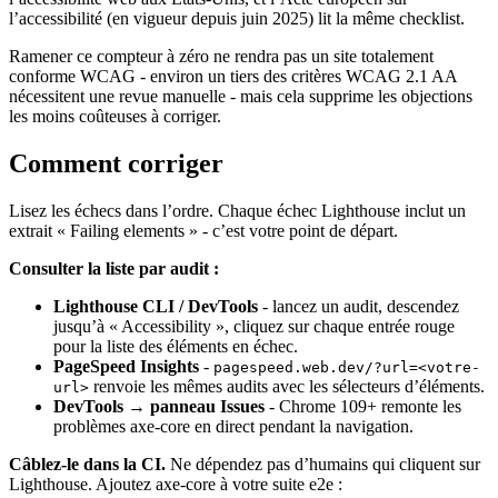
l’accessibilité (en vigueur depuis juin 2025) lit la même checklist.
Ramener ce compteur à zéro ne rendra pas un site totalement
conforme WCAG - environ un tiers des critères WCAG 2.1 AA
nécessitent une revue manuelle - mais cela supprime les objections
les moins coûteuses à corriger.
Comment corriger
Lisez les échecs dans l’ordre. Chaque échec Lighthouse inclut un
extrait « Failing elements » - c’est votre point de départ.
Consulter la liste par audit :
Lighthouse CLI / DevTools
- lancez un audit, descendez
jusqu’à « Accessibility », cliquez sur chaque entrée rouge
pour la liste des éléments en échec.
PageSpeed Insights
-
pagespeed.web.dev/?url=<votre-
renvoie les mêmes audits avec les sélecteurs d’éléments.
url>
DevTools → panneau Issues
- Chrome 109+ remonte les
problèmes axe-core en direct pendant la navigation.
Câblez-le dans la CI.
Ne dépendez pas d’humains qui cliquent sur
Lighthouse. Ajoutez axe-core à votre suite e2e :