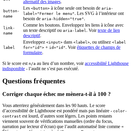
alternatif des images
.
Les
à icône seule ont besoin de
<button>
aria-
button-
. Les SVG à l’intérieur ont
label="Fermer le menu"
name
besoin de
.
aria-hidden="true"
Comme les boutons. Enveloppez les liens à icône avec
link-
un texte descriptif ou
. Voir
texte de lien
aria-label
name
descriptif
.
Enveloppez
dans
, ou utilisez
<input>
<label>
<label
+
. Voir
étiquettes de champs de
label
for="id">
id="id"
formulaire
.
Si le score est
au lieu d’un nombre, voir
accessibilité Lighthouse
n/a
indisponible
- l’audit ne s’est pas exécuté.
Questions fréquentes
Corriger chaque échec me mènera-t-il à 100 ?
Vous atterrirez généralement dans les 90 hauts. Le score
d’accessibilité de Lighthouse est pondéré mais pas linéaire -
color-
est lourd, d’autres sont légers. Les points restants
contrast
viennent souvent de vérifications manuelles (ordre du focus,
narration par lecteur d’écran) que l’audit automatisé liste comme «