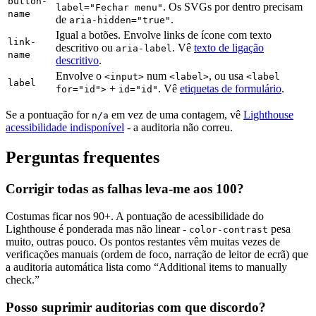
button-
. Os SVGs por dentro precisam
label="Fechar menu"
name
de
.
aria-hidden="true"
Igual a botões. Envolve links de ícone com texto
link-
descritivo ou
. Vê
texto de ligação
aria-label
name
descritivo
.
Envolve o
num
, ou usa
<input>
<label>
<label
label
+
. Vê
etiquetas de formulário
.
for="id">
id="id"
Se a pontuação for
em vez de uma contagem, vê
Lighthouse
n/a
acessibilidade indisponível
- a auditoria não correu.
Perguntas frequentes
Corrigir todas as falhas leva-me aos 100?
Costumas ficar nos 90+. A pontuação de acessibilidade do
Lighthouse é ponderada mas não linear -
pesa
color-contrast
muito, outras pouco. Os pontos restantes vêm muitas vezes de
verificações manuais (ordem de foco, narração de leitor de ecrã) que
a auditoria automática lista como “Additional items to manually
check.”
Posso suprimir auditorias com que discordo?