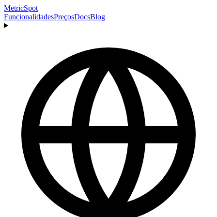
MetricSpot
Funcionalidades
Preços
Docs
Blog