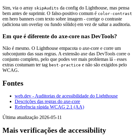
Sim, via o array
da config do Lighthouse, mas pensa
skipAudits
bem antes de suprimir. O falso-positivo comum é
color-contrast
em hero banners com texto sobre imagem - corrige o contraste
(adiciona um overlay ou fundo sólido) em vez de saltar a auditoria.
Em que é diferente do axe-core nas DevTools?
Não é mesmo. O Lighthouse empacota o axe-core e corre um
subconjunto das suas regras. A extensão axe das DevTools corre o
conjunto completo, pelo que podes ver mais problemas lá - esses
extras costumam ter tag
e não são exigidos pelo
best-practice
WCAG.
Fontes
web.dev - Auditorias de acessibilidade do Lighthouse
Descrições das regras do axe-core
Referência rápida WCAG 2.1 (AA)
Última atualização 2026-05-11
Mais verificações de accessibility