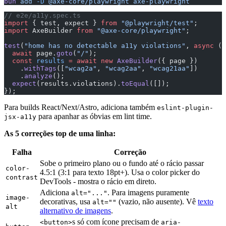
bun
 add
 -D
 @axe-core/playwright
 axe-playwright
// e2e/a11y.spec.ts
import
 { test, expect } 
from
 "@playwright/test"
;
import
 AxeBuilder 
from
 "@axe-core/playwright"
;
test
(
"home has no detectable a11y violations"
, 
async
 ({
  await
 page.
goto
(
"/"
);
  const
 results
 =
 await
 new
 AxeBuilder
({ page })
    .
withTags
([
"wcag2a"
, 
"wcag2aa"
, 
"wcag21aa"
])
    .
analyze
();
  expect
(results.violations).
toEqual
([]);
});
Para builds React/Next/Astro, adiciona também
eslint-plugin-
para apanhar as óbvias em lint time.
jsx-a11y
As 5 correções top de uma linha:
Falha
Correção
Sobe o primeiro plano ou o fundo até o rácio passar
color-
4.5:1 (3:1 para texto 18pt+). Usa o color picker do
contrast
DevTools - mostra o rácio em direto.
Adiciona
. Para imagens puramente
alt="..."
image-
decorativas, usa
(vazio, não ausente). Vê
texto
alt=""
alt
alternativo de imagens
.
s só com ícone precisam de
<button>
aria-