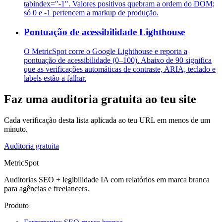
tabindex="-1". Valores positivos quebram a ordem do DOM;
só 0 e -1 pertencem a markup de produção.
Pontuação de acessibilidade Lighthouse
O MetricSpot corre o Google Lighthouse e reporta a
pontuação de acessibilidade (0–100). Abaixo de 90 significa
que as verificações automáticas de contraste, ARIA, teclado e
labels estão a falhar.
Faz uma auditoria gratuita ao teu site
Cada verificação desta lista aplicada ao teu URL em menos de um
minuto.
Auditoria gratuita
MetricSpot
Auditorias SEO + legibilidade IA com relatórios em marca branca
para agências e freelancers.
Produto