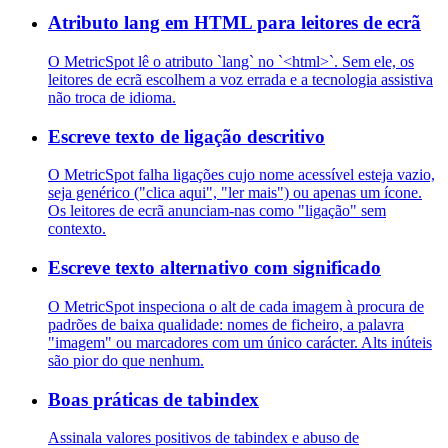
Atributo lang em HTML para leitores de ecrã
O MetricSpot lê o atributo `lang` no `<html>`. Sem ele, os
leitores de ecrã escolhem a voz errada e a tecnologia assistiva
não troca de idioma.
Escreve texto de ligação descritivo
O MetricSpot falha ligações cujo nome acessível esteja vazio,
seja genérico ("clica aqui", "ler mais") ou apenas um ícone.
Os leitores de ecrã anunciam-nas como "ligação" sem
contexto.
Escreve texto alternativo com significado
O MetricSpot inspeciona o alt de cada imagem à procura de
padrões de baixa qualidade: nomes de ficheiro, a palavra
"imagem" ou marcadores com um único carácter. Alts inúteis
são pior do que nenhum.
Boas práticas de tabindex
Assinala valores positivos de tabindex e abuso de