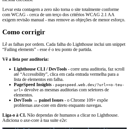
Levar esta contagem a zero não torna o site totalmente conforme
com WCAG - cerca de um terço dos critérios WCAG 2.1 AA
exigem revisão manual - mas remove as objeções de menor esforço.
Como corrigir
Lê as falhas por ordem. Cada falha do Lighthouse inclui um snippet
“Failing elements” - esse é o teu ponto de partida.
Vê a lista por auditoria:
Lighthouse CLI / DevTools
- corre uma auditoria, faz scroll
até “Accessibility”, clica em cada entrada vermelha para a
lista de elementos em falha.
PageSpeed Insights
-
pagespeed.web.dev/?url=<o-teu-
devolve as mesmas auditorias com seletores de
url>
elementos.
DevTools → painel Issues
- o Chrome 109+ expõe
problemas axe-core em direto enquanto navegas.
Liga-o à CI.
Não dependas de humanos a clicar no Lighthouse.
Adiciona o axe-core à tua suite e2e: