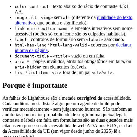
- texto abaixo do rácio de contraste 4.5:1
color-contrast
AA.
-
sem
(diferente da
qualidade do texto
image-alt
<img>
alt
alternativo
, que pontua o significado).
/
- elementos interativos sem nome
link-name
button-name
acessível (botões só com ícone são os culpados habituais).
- controlos de formulário sem
associado.
label
<label>
/
- cobertos por
declarar
html-has-lang
html-lang-valid
idioma da página
.
-
vazio ou em falta.
document-title
<title>
- papéis inválidos, atributos obrigatórios em falta, ou
aria-*
em elementos focáveis.
aria-hidden
/
-
fora de um pai
/
.
list
listitem
<li>
<ul>
<ol>
Porque é importante
As falhas do Lighthouse são a metade
corrigível
da acessibilidade.
Cada auditoria nesta lista é algo que um agente de build pode
verificar mecanicamente - sem julgamento humano. São também as
auditorias com maior probabilidade de surgir numa queixa legal:
contraste e labels em falta em formulários são as duas questões mais
citadas em processos de acessibilidade web ADA nos EUA, e a Lei
da Acessibilidade da UE (em vigor desde junho de 2025) lê a
mesma checklist.