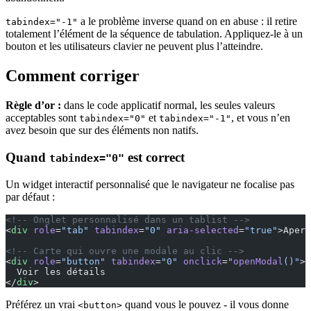
a le problème inverse quand on en abuse : il retire
tabindex="-1"
totalement l’élément de la séquence de tabulation. Appliquez-le à un
bouton et les utilisateurs clavier ne peuvent plus l’atteindre.
Comment corriger
Règle d’or :
dans le code applicatif normal, les seules valeurs
acceptables sont
et
, et vous n’en
tabindex="0"
tabindex="-1"
avez besoin que sur des éléments non natifs.
Quand
est correct
tabindex="0"
Un widget interactif personnalisé que le navigateur ne focalise pas
par défaut :
<!-- Onglet personnalisé dans un tablist -->
<
div
 role
=
"tab"
 tabindex
=
"0"
 aria-selected
=
"true"
>Aperç
<!-- Carte qui ouvre une modale au clic -->
<
div
 role
=
"button"
 tabindex
=
"0"
 onclick
=
"
openModal
()"
>
  Voir les détails
</
div
>
Préférez un vrai
quand vous le pouvez - il vous donne
<button>