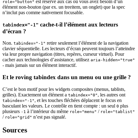
est réservé aux cas où vous avez besoin d’un
role="button"
élément non-bouton (par ex. un treeitem, un onglet) que la spec
n’inclut pas comme nativement focusable.
cache-t-il l’élément aux lecteurs
tabindex="-1"
d’écran ?
Non.
retire seulement l’élément de la navigation
tabindex="-1"
clavier séquentielle. Les lecteurs d’écran peuvent toujours l’atteindre
via leur propre navigation (titres, repères, curseur virtuel). Pour
cacher aux technologies d’assistance, utilisez
aria-hidden="true"
- mais jamais sur un élément interactif.
Et le roving tabindex dans un menu ou une grille ?
C’est le bon motif pour les widgets composites (menus, tablists,
grilles). Exactement un élément a
, les autres ont
tabindex="0"
, et les touches fléchées déplacent le focus en
tabindex="-1"
basculant les valeurs. Le contrôle en tient compte : un seul
plus
0
plusieurs
à l’intérieur du même
/
-1
role="menu"
role="tablist"
/
n’est pas signalé.
role="grid"
Sources