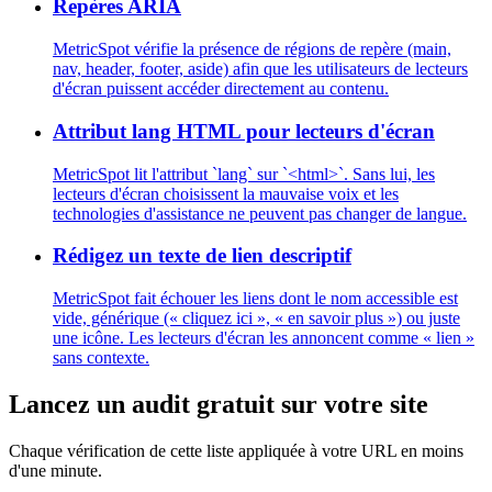
Repères ARIA
MetricSpot vérifie la présence de régions de repère (main,
nav, header, footer, aside) afin que les utilisateurs de lecteurs
d'écran puissent accéder directement au contenu.
Attribut lang HTML pour lecteurs d'écran
MetricSpot lit l'attribut `lang` sur `<html>`. Sans lui, les
lecteurs d'écran choisissent la mauvaise voix et les
technologies d'assistance ne peuvent pas changer de langue.
Rédigez un texte de lien descriptif
MetricSpot fait échouer les liens dont le nom accessible est
vide, générique (« cliquez ici », « en savoir plus ») ou juste
une icône. Les lecteurs d'écran les annoncent comme « lien »
sans contexte.
Lancez un audit gratuit sur votre site
Chaque vérification de cette liste appliquée à votre URL en moins
d'une minute.