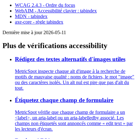
WCAG 2.4.3 - Ordre du focus
WebAIM - Accessibilité clavier : tabindex
MDN - tabindex
axe-core - règle tabindex
Dernière mise à jour 2026-05-11
Plus de vérifications accessibility
Rédigez des textes alternatifs d'images utiles
MetricSpot inspecte chaque alt d'image à la recherche de
motifs de mauvaise qualité : noms de fichiers, le mot "image"
ou des caractères isolés. Un alt nul est pire que pas d'alt du
tout.
Étiquetez chaque champ de formulaire
MetricSpot vérifie que chaque champ de formulaire a un
<label>, un aria-label ou un aria-labelledby associé. Les
champs non étiquetés sont annoncés comme « edit text » par
les lecteurs d'écran.