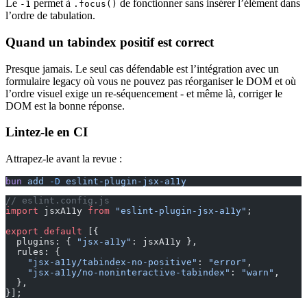
Le
permet à
de fonctionner sans insérer l’élément dans
-1
.focus()
l’ordre de tabulation.
Quand un tabindex positif est correct
Presque jamais. Le seul cas défendable est l’intégration avec un
formulaire legacy où vous ne pouvez pas réorganiser le DOM et où
l’ordre visuel exige un re-séquencement - et même là, corriger le
DOM est la bonne réponse.
Lintez-le en CI
Attrapez-le avant la revue :
bun
 add
 -D
 eslint-plugin-jsx-a11y
// eslint.config.js
import
 jsxA11y 
from
 "eslint-plugin-jsx-a11y"
;
export
 default
 [{
  plugins: { 
"jsx-a11y"
: jsxA11y },
  rules: {
    "jsx-a11y/tabindex-no-positive"
: 
"error"
,
    "jsx-a11y/no-noninteractive-tabindex"
: 
"warn"
,
  },
}];