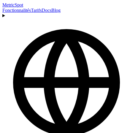
MetricSpot
Fonctionnalités
Tarifs
Docs
Blog