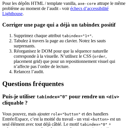
Pour les dépôts HTML / template vanilla,
attrape le même
axe-core
problème au moment de l’audit - voir
échecs d’accessibilité
Lighthouse
.
Corriger une page qui a déjà un tabindex positif
Supprimez chaque attribut
.
tabindex="1+"
Tabulez à travers la page au clavier. Notez les sauts
surprenants.
Réorganisez le DOM pour que la séquence naturelle
corresponde à la visuelle. N’utilisez le CSS (
,
order
placement grid) que pour un repositionnement visuel qui
n’affecte pas l’ordre de lecture.
Relancez l’audit.
Questions fréquentes
Puis-je utiliser
pour rendre un
tabindex="0"
<div>
cliquable ?
Vous pouvez, mais ajouter
et des handlers
role="button"
Entrée/Espace, c’est la moitié du travail - un vrai
est un
<button>
seul élément avec tout déjà câblé. Le motif
+
tabindex="0"