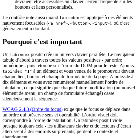
devraient être accessibles au clavier - erreur fréquente sur les
boutons et liens personnalisés.
Le contrôle note aussi quand
est appliqué à des éléments
tabindex
nativement focusables (
,
,
), où c’est
<a href>
<button>
<input>
généralement redondant.
Pourquoi c’est important
Un
positif crée un univers clavier parallèle. Le navigateur
tabindex
tabule d’abord à travers toutes les valeurs positives - par ordre
numérique - puis retombe sur l’ordre du DOM pour le reste. Ajoutez
à un élément et vous venez de le promouvoir devant
tabindex="1"
chaque lien, bouton et champ de formulaire de la page. Ajoutez-le à
dix éléments et vous avez renuméroté manuellement l’ordre de
tabulation, ce qui signifie que chaque future modification (un nouvel
élément de menu, un champ de formulaire échangé) casse
silencieusement la séquence.
WCAG 2.4.3 (Ordre du focus)
exige que le focus se déplace dans
un ordre qui préserve sens et opérabilité. L’ordre visuel doit
correspondre à l’ordre de tabulation. Un tabindex positif viole
presque toujours cela - les utilisateurs clavier et de lecteurs d’écran
atterrissent à des endroits surprenants, perdent le contexte et
abandonnent.