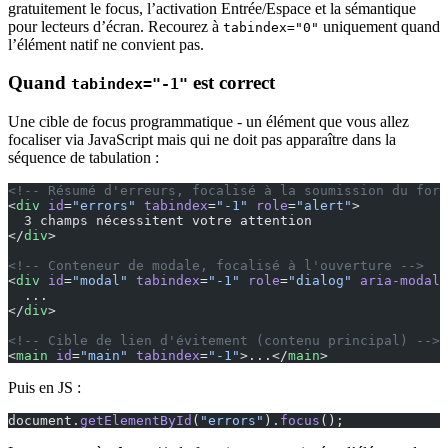
gratuitement le focus, l’activation Entrée/Espace et la sémantique
pour lecteurs d’écran. Recourez à
uniquement quand
tabindex="0"
l’élément natif ne convient pas.
Quand
est correct
tabindex="-1"
Une cible de focus programmatique - un élément que vous allez
focaliser via JavaScript mais qui ne doit pas apparaître dans la
séquence de tabulation :
<!-- Résumé d'erreurs, focalisé à la soumission du form
<
div
 id
=
"errors"
 tabindex
=
"-1"
 role
=
"alert"
>
  3 champs nécessitent votre attention
</
div
>
<!-- Conteneur de modale, focalisé à l'ouverture -->
<
div
 id
=
"modal"
 tabindex
=
"-1"
 role
=
"dialog"
 aria-modal
=
  ...
</
div
>
<!-- Cible de lien d'évitement (contenu principal) -->
<
main
 id
=
"main"
 tabindex
=
"-1"
>...</
main
>
Puis en JS :
document.
getElementById
(
"errors"
).
focus
();