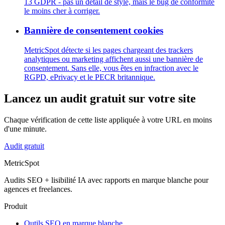
13 GDPR - pas un détail de style, mais le bug de conformité
le moins cher à corriger.
Bannière de consentement cookies
MetricSpot détecte si les pages chargeant des trackers
analytiques ou marketing affichent aussi une bannière de
consentement. Sans elle, vous êtes en infraction avec le
RGPD, ePrivacy et le PECR britannique.
Lancez un audit gratuit sur votre site
Chaque vérification de cette liste appliquée à votre URL en moins
d'une minute.
Audit gratuit
MetricSpot
Audits SEO + lisibilité IA avec rapports en marque blanche pour
agences et freelances.
Produit
Outils SEO en marque blanche