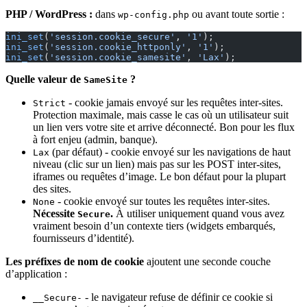
PHP / WordPress :
dans
ou avant toute sortie :
wp-config.php
ini_set
(
'session.cookie_secure'
, 
'1'
);
ini_set
(
'session.cookie_httponly'
, 
'1'
);
ini_set
(
'session.cookie_samesite'
, 
'Lax'
);
Quelle valeur de
?
SameSite
- cookie jamais envoyé sur les requêtes inter-sites.
Strict
Protection maximale, mais casse le cas où un utilisateur suit
un lien vers votre site et arrive déconnecté. Bon pour les flux
à fort enjeu (admin, banque).
(par défaut) - cookie envoyé sur les navigations de haut
Lax
niveau (clic sur un lien) mais pas sur les POST inter-sites,
iframes ou requêtes d’image. Le bon défaut pour la plupart
des sites.
- cookie envoyé sur toutes les requêtes inter-sites.
None
Nécessite
.
À utiliser uniquement quand vous avez
Secure
vraiment besoin d’un contexte tiers (widgets embarqués,
fournisseurs d’identité).
Les préfixes de nom de cookie
ajoutent une seconde couche
d’application :
- le navigateur refuse de définir ce cookie si
__Secure-