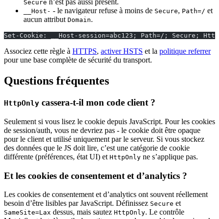
n’est pas aussi présent.
Secure
- le navigateur refuse à moins de
,
et
__Host-
Secure
Path=/
aucun attribut
.
Domain
Set-Cookie: __Host-session=abc123; Path=/; Secure; Http
Associez cette règle à
HTTPS
,
activer HSTS
et la
politique referrer
pour une base complète de sécurité du transport.
Questions fréquentes
cassera-t-il mon code client ?
HttpOnly
Seulement si vous lisez le cookie depuis JavaScript. Pour les cookies
de session/auth, vous ne devriez pas - le cookie doit être opaque
pour le client et utilisé uniquement par le serveur. Si vous stockez
des données que le JS doit lire, c’est une catégorie de cookie
différente (préférences, état UI) et
ne s’applique pas.
HttpOnly
Et les cookies de consentement et d’analytics ?
Les cookies de consentement et d’analytics ont souvent réellement
besoin d’être lisibles par JavaScript. Définissez
et
Secure
dessus, mais sautez
. Le contrôle
SameSite=Lax
HttpOnly