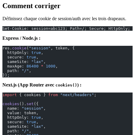
Comment corriger
Définissez chaque cookie de session/auth avec les trois drapeaux.
Set-Cookie: session=abc123; Path=/; Secure; HttpOnly; S
Express / Node.js :
res.
cookie
(
"session"
, token, {
  httpOnly: 
true
,
  secure: 
true
,
  sameSite: 
"lax"
,
  maxAge: 
86400
 *
 1000
,
  path: 
"/"
,
});
Next.js (App Router avec
) :
cookies()
import
 { cookies } 
from
 "next/headers"
;
cookies
().
set
({
  name: 
"session"
,
  value: token,
  httpOnly: 
true
,
  secure: 
true
,
  sameSite: 
"lax"
,
  path: 
"/"
,