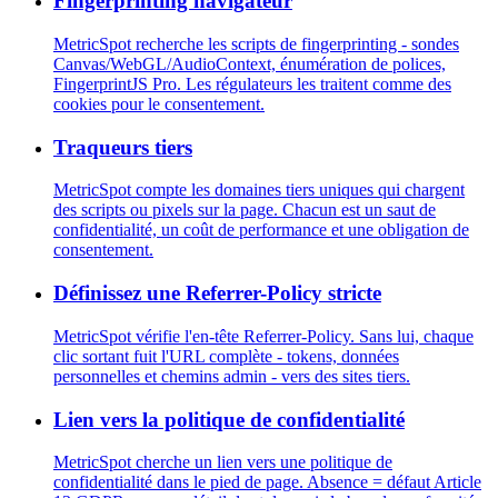
Fingerprinting navigateur
MetricSpot recherche les scripts de fingerprinting - sondes
Canvas/WebGL/AudioContext, énumération de polices,
FingerprintJS Pro. Les régulateurs les traitent comme des
cookies pour le consentement.
Traqueurs tiers
MetricSpot compte les domaines tiers uniques qui chargent
des scripts ou pixels sur la page. Chacun est un saut de
confidentialité, un coût de performance et une obligation de
consentement.
Définissez une Referrer-Policy stricte
MetricSpot vérifie l'en-tête Referrer-Policy. Sans lui, chaque
clic sortant fuit l'URL complète - tokens, données
personnelles et chemins admin - vers des sites tiers.
Lien vers la politique de confidentialité
MetricSpot cherche un lien vers une politique de
confidentialité dans le pied de page. Absence = défaut Article