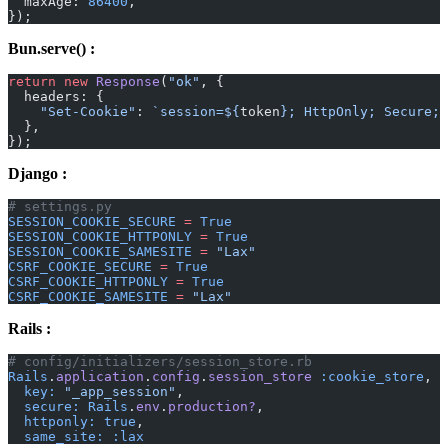
  maxAge: 
86400
,
});
Bun.serve() :
return
 new
 Response
(
"ok"
, {
  headers: {
    "Set-Cookie"
: 
`session=${
token
}; HttpOnly; Secure; 
  },
});
Django :
# settings.py
SESSION_COOKIE_SECURE
 =
 True
SESSION_COOKIE_HTTPONLY
 =
 True
SESSION_COOKIE_SAMESITE
 =
 "Lax"
CSRF_COOKIE_SECURE
 =
 True
CSRF_COOKIE_HTTPONLY
 =
 True
CSRF_COOKIE_SAMESITE
 =
 "Lax"
Rails :
# config/initializers/session_store.rb
Rails
.
application
.
config
.
session_store
 :cookie_store
,
  key:
 "_app_session"
,
  secure:
 Rails
.
env
.
production?
,
  httponly:
 true
,
  same_site:
 :lax