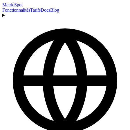
MetricSpot
Fonctionnalités
Tarifs
Docs
Blog