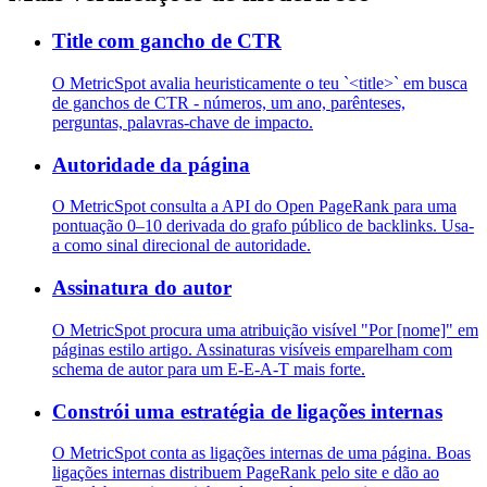
Title com gancho de CTR
O MetricSpot avalia heuristicamente o teu `<title>` em busca
de ganchos de CTR - números, um ano, parênteses,
perguntas, palavras-chave de impacto.
Autoridade da página
O MetricSpot consulta a API do Open PageRank para uma
pontuação 0–10 derivada do grafo público de backlinks. Usa-
a como sinal direcional de autoridade.
Assinatura do autor
O MetricSpot procura uma atribuição visível "Por [nome]" em
páginas estilo artigo. Assinaturas visíveis emparelham com
schema de autor para um E-E-A-T mais forte.
Constrói uma estratégia de ligações internas
O MetricSpot conta as ligações internas de uma página. Boas
ligações internas distribuem PageRank pelo site e dão ao