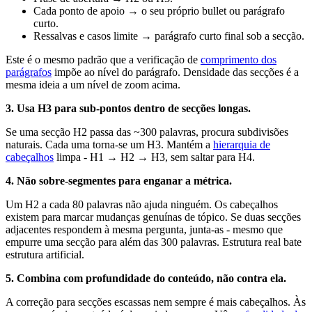
Cada ponto de apoio → o seu próprio bullet ou parágrafo
curto.
Ressalvas e casos limite → parágrafo curto final sob a secção.
Este é o mesmo padrão que a verificação de
comprimento dos
parágrafos
impõe ao nível do parágrafo. Densidade das secções é a
mesma ideia a um nível de zoom acima.
3. Usa H3 para sub-pontos dentro de secções longas.
Se uma secção H2 passa das ~300 palavras, procura subdivisões
naturais. Cada uma torna-se um H3. Mantém a
hierarquia de
cabeçalhos
limpa - H1 → H2 → H3, sem saltar para H4.
4. Não sobre-segmentes para enganar a métrica.
Um H2 a cada 80 palavras não ajuda ninguém. Os cabeçalhos
existem para marcar mudanças genuínas de tópico. Se duas secções
adjacentes respondem à mesma pergunta, junta-as - mesmo que
empurre uma secção para além das 300 palavras. Estrutura real bate
estrutura artificial.
5. Combina com profundidade do conteúdo, não contra ela.
A correção para secções escassas nem sempre é mais cabeçalhos. Às