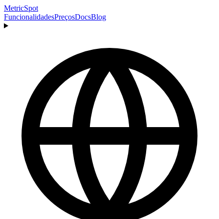
MetricSpot
Funcionalidades
Preços
Docs
Blog