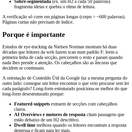
Sobre-segmentada
(ex. um H2 a cada 50 palavras)
fragmenta ideias e quebra o ritmo de leitura.
A verificação só corre em páginas longas (corpo > ~600 palavras).
Páginas curtas não precisam de índice.
Porque é importante
Estudos de eye-tracking da Nielsen Norman mostram há duas
décadas que leitores da web fazem scan num padrão F: leem a
primeira linha de cada secção, percorrem o resto e param quando
nada lhes prende a atenção. Os cabeçalhos são as âncoras que
decidem se continuam.
A orientação de Conteúdo Útil da Google faz a mesma pergunta do
outro lado: consegue um leitor encontrar o que veio procurar sem ler
cada parágrafo? Long-form estruturado posiciona-se melhor do que
long-form desestruturado porque:
Featured snippets
extraem de secções com cabeçalhos
claros.
AI Overviews e motores de resposta
citam passagens que
estão debaixo de um H2 descritivo.
Dwell time
melhora quando os leitores encontram a resposta
depressa e ficam para ler mais.