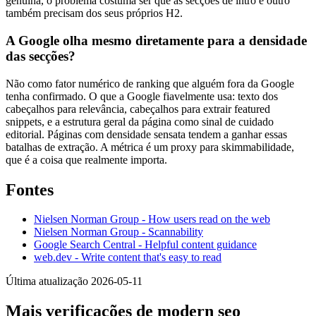
genuína, o problema costuma ser que as secções de intro e outro
também precisam dos seus próprios H2.
A Google olha mesmo diretamente para a densidade
das secções?
Não como fator numérico de ranking que alguém fora da Google
tenha confirmado. O que a Google fiavelmente usa: texto dos
cabeçalhos para relevância, cabeçalhos para extrair featured
snippets, e a estrutura geral da página como sinal de cuidado
editorial. Páginas com densidade sensata tendem a ganhar essas
batalhas de extração. A métrica é um proxy para skimmabilidade,
que é a coisa que realmente importa.
Fontes
Nielsen Norman Group - How users read on the web
Nielsen Norman Group - Scannability
Google Search Central - Helpful content guidance
web.dev - Write content that's easy to read
Última atualização 2026-05-11
Mais verificações de modern seo