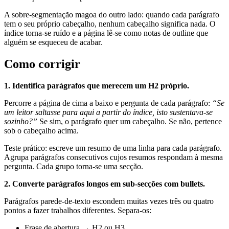
A sobre-segmentação magoa do outro lado: quando cada parágrafo
tem o seu próprio cabeçalho, nenhum cabeçalho significa nada. O
índice torna-se ruído e a página lê-se como notas de outline que
alguém se esqueceu de acabar.
Como corrigir
1. Identifica parágrafos que merecem um H2 próprio.
Percorre a página de cima a baixo e pergunta de cada parágrafo:
“Se
um leitor saltasse para aqui a partir do índice, isto sustentava-se
sozinho?”
Se sim, o parágrafo quer um cabeçalho. Se não, pertence
sob o cabeçalho acima.
Teste prático: escreve um resumo de uma linha para cada parágrafo.
Agrupa parágrafos consecutivos cujos resumos respondam à mesma
pergunta. Cada grupo torna-se uma secção.
2. Converte parágrafos longos em sub-secções com bullets.
Parágrafos parede-de-texto escondem muitas vezes três ou quatro
pontos a fazer trabalhos diferentes. Separa-os:
Frase de abertura → H2 ou H3.