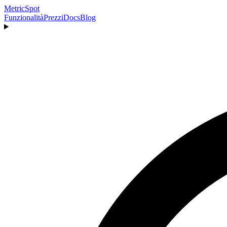
MetricSpot
Funzionalità
Prezzi
Docs
Blog