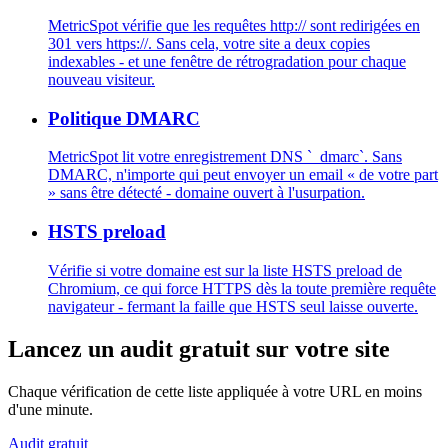
MetricSpot vérifie que les requêtes http:// sont redirigées en
301 vers https://. Sans cela, votre site a deux copies
indexables - et une fenêtre de rétrogradation pour chaque
nouveau visiteur.
Politique DMARC
MetricSpot lit votre enregistrement DNS `_dmarc`. Sans
DMARC, n'importe qui peut envoyer un email « de votre part
» sans être détecté - domaine ouvert à l'usurpation.
HSTS preload
Vérifie si votre domaine est sur la liste HSTS preload de
Chromium, ce qui force HTTPS dès la toute première requête
navigateur - fermant la faille que HSTS seul laisse ouverte.
Lancez un audit gratuit sur votre site
Chaque vérification de cette liste appliquée à votre URL en moins
d'une minute.
Audit gratuit