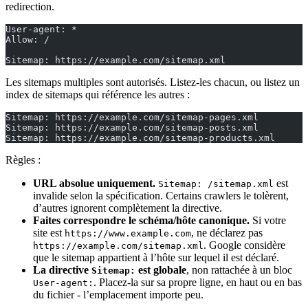
redirection.
User-agent: *
Allow: /
Sitemap: https://example.com/sitemap.xml
Les sitemaps multiples sont autorisés. Listez-les chacun, ou listez un
index de sitemaps qui référence les autres :
Sitemap: https://example.com/sitemap-pages.xml
Sitemap: https://example.com/sitemap-posts.xml
Sitemap: https://example.com/sitemap-products.xml
Règles :
URL absolue uniquement.
est
Sitemap: /sitemap.xml
invalide selon la spécification. Certains crawlers le tolèrent,
d’autres ignorent complètement la directive.
Faites correspondre le schéma/hôte canonique.
Si votre
site est
, ne déclarez pas
https://www.example.com
. Google considère
https://example.com/sitemap.xml
que le sitemap appartient à l’hôte sur lequel il est déclaré.
La directive
est globale
, non rattachée à un bloc
Sitemap:
. Placez-la sur sa propre ligne, en haut ou en bas
User-agent:
du fichier - l’emplacement importe peu.