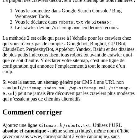
La plupart des crawlers découvrent votre sitemap de trois manières :
Vous le soumettez dans Google Search Console / Bing
Webmaster Tools.
Vous le déclarez dans
via
.
robots.txt
Sitemap:
Le crawler devine
en dernier recours.
/sitemap.xml
La méthode 2 est celle qui passe à l’échelle pour les crawlers chez
qui vous n’avez pas de compte - Googlebot, Bingbot, GPTBot,
ClaudeBot, PerplexityBot, Applebot, Yandex, Baidu et des dizaines
de plus petits indexeurs lisent tous robots.txt avant de crawler quoi
que ce soit d’autre. Y déclarer votre sitemap, c’est une ligne de
configuration qui annonce l’emplacement à tout le monde d’un
coup.
Si vous la sautez, un sitemap généré par CMS à une URL non
standard (
,
,
/sitemap_index.xml
/wp-sitemap.xml
/sitemap-
) peut ne jamais être découvert par les crawlers plus modestes
0.xml
qui n’essaient pas de chemins alternatifs.
Comment corriger
Ajoutez une ligne
à
. Utilisez l’URL
Sitemap:
/robots.txt
absolue et canonique
- même schéma (https), même nom d’hôte
(avec ou sans www, correspondant à votre canonique), sans