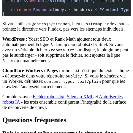
Sitemap: ${
new
 URL
(
"sitemap-index.xml"
, 
site
).
href
}
`
;
  return
 new
 Response
(body, { headers: { 
"Content-Type"
};
Si vous utilisez
, il émet
-
@astrojs/sitemap
sitemap-index.xml
pointez la directive vers l’index, pas vers les sitemaps individuels.
WordPress :
Yoast SEO et Rank Math ajoutent tous deux
automatiquement la ligne
au robots.txt virtuel. Si vous
Sitemap:
avez un véritable fichier
sur disque, le plugin ne peut
/robots.txt
pas le surcharger - soit supprimez le fichier, soit ajoutez la ligne
manuellement.
Sitemap:
Cloudflare Workers / Pages :
robots.txt n’est que du texte statique
- déposez-le dans votre répertoire
. Si vous le générez via
public/
un Worker, définissez
pour que les
content-type: text/plain
crawlers l’analysent correctement.
Combinez avec
Fichier robots.txt
,
Sitemap XML
et
Autoriser les
robots IA
- les trois ensemble configurent l’intégralité de la surface
de découverte de crawl.
Questions fréquentes