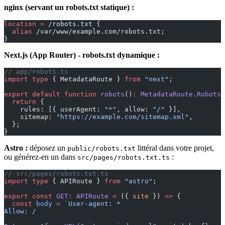
nginx (servant un robots.txt statique) :
location
 =
 /robots.txt 
{
  alias 
/var/www/example.com/robots.txt;
}
Next.js (App Router) - robots.txt dynamique :
// app/robots.ts
import
 type
 { MetadataRoute } 
from
 "next"
;
export
 default
 function
 robots
()
:
 MetadataRoute
.
Robots
 
  return
 {
    rules: [{ userAgent: 
"*"
, allow: 
"/"
 }],
    sitemap: 
"https://example.com/sitemap.xml"
,
  };
}
Astro :
déposez un
littéral dans votre projet,
public/robots.txt
ou générez-en un dans
:
src/pages/robots.txt.ts
// src/pages/robots.txt.ts
import
 type
 { APIRoute } 
from
 "astro"
;
export
 const
 GET
:
 APIRoute
 =
 ({ 
site
 }) 
=>
 {
  const
 body
 =
 `User-agent: *
Allow: /