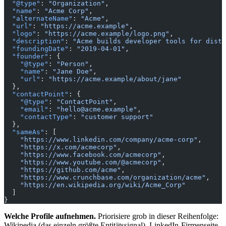
  "@type"
: 
"Organization"
,
  "name"
: 
"Acme Corp"
,
  "alternateName"
: 
"Acme"
,
  "url"
: 
"https://acme.example"
,
  "logo"
: 
"https://acme.example/logo.png"
,
  "description"
: 
"Acme builds developer tools for distr
  "foundingDate"
: 
"2019-04-01"
,
  "founder"
: {
    "@type"
: 
"Person"
,
    "name"
: 
"Jane Doe"
,
    "url"
: 
"https://acme.example/about/jane"
  },
  "contactPoint"
: {
    "@type"
: 
"ContactPoint"
,
    "email"
: 
"hello@acme.example"
,
    "contactType"
: 
"customer support"
  },
  "sameAs"
: [
    "https://www.linkedin.com/company/acme-corp"
,
    "https://x.com/acmecorp"
,
    "https://www.facebook.com/acmecorp"
,
    "https://www.youtube.com/@acmecorp"
,
    "https://github.com/acme"
,
    "https://www.crunchbase.com/organization/acme"
,
    "https://en.wikipedia.org/wiki/Acme_Corp"
  ]
}
Welche Profile aufnehmen.
Priorisiere grob in dieser Reihenfolge:
Wikipedia (das einzeln größte Entitätssignal), LinkedIn-Firmenseite,