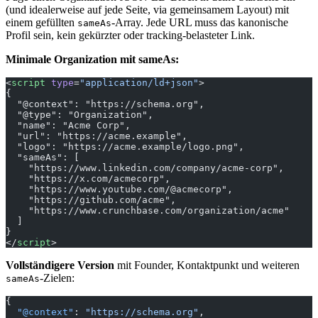
(und idealerweise auf jede Seite, via gemeinsamem Layout) mit
einem gefüllten
-Array. Jede URL muss das kanonische
sameAs
Profil sein, kein gekürzter oder tracking-belasteter Link.
Minimale Organization mit sameAs:
<
script
 type
=
"application/ld+json"
>
{
  "@context": "https://schema.org",
  "@type": "Organization",
  "name": "Acme Corp",
  "url": "https://acme.example",
  "logo": "https://acme.example/logo.png",
  "sameAs": [
    "https://www.linkedin.com/company/acme-corp",
    "https://x.com/acmecorp",
    "https://www.youtube.com/@acmecorp",
    "https://github.com/acme",
    "https://www.crunchbase.com/organization/acme"
  ]
}
</
script
>
Vollständigere Version
mit Founder, Kontaktpunkt und weiteren
-Zielen:
sameAs
{
  "@context"
: 
"https://schema.org"
,