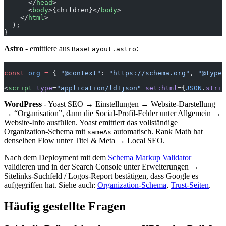
      </
head
>
      <
body
>{children}</
body
>
    </
html
>
  );
}
Astro
- emittiere aus
:
BaseLayout.astro
---
const
 org
 =
 { 
"@context"
: 
"https://schema.org"
, 
"@type"
---
<
script
 type
=
"application/ld+json"
 set:html
={
JSON
.
strin
WordPress
- Yoast SEO → Einstellungen → Website-Darstellung
→ “Organisation”, dann die Social-Profil-Felder unter Allgemein →
Website-Info ausfüllen. Yoast emittiert das vollständige
Organization-Schema mit
automatisch. Rank Math hat
sameAs
denselben Flow unter Titel & Meta → Local SEO.
Nach dem Deployment mit dem
Schema Markup Validator
validieren und in der Search Console unter Erweiterungen →
Sitelinks-Suchfeld / Logos-Report bestätigen, dass Google es
aufgegriffen hat. Siehe auch:
Organization-Schema
,
Trust-Seiten
.
Häufig gestellte Fragen