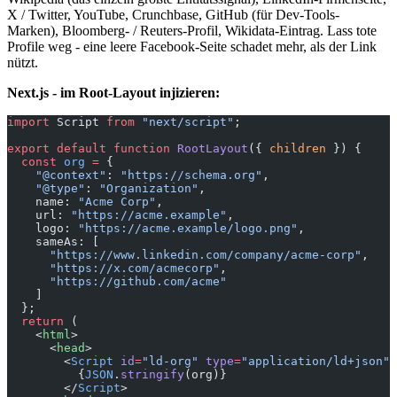
X / Twitter, YouTube, Crunchbase, GitHub (für Dev-Tools-
Marken), Bloomberg- / Reuters-Profil, Wikidata-Eintrag. Lass tote
Profile weg - eine leere Facebook-Seite schadet mehr, als der Link
nützt.
Next.js - im Root-Layout injizieren:
import
 Script 
from
 "next/script"
;
export
 default
 function
 RootLayout
({ 
children
 }) {
  const
 org
 =
 {
    "@context"
: 
"https://schema.org"
,
    "@type"
: 
"Organization"
,
    name: 
"Acme Corp"
,
    url: 
"https://acme.example"
,
    logo: 
"https://acme.example/logo.png"
,
    sameAs: [
      "https://www.linkedin.com/company/acme-corp"
,
      "https://x.com/acmecorp"
,
      "https://github.com/acme"
    ]
  };
  return
 (
    <
html
>
      <
head
>
        <
Script
 id
=
"ld-org"
 type
=
"application/ld+json"
>
          {
JSON
.
stringify
(org)}
        </
Script
>