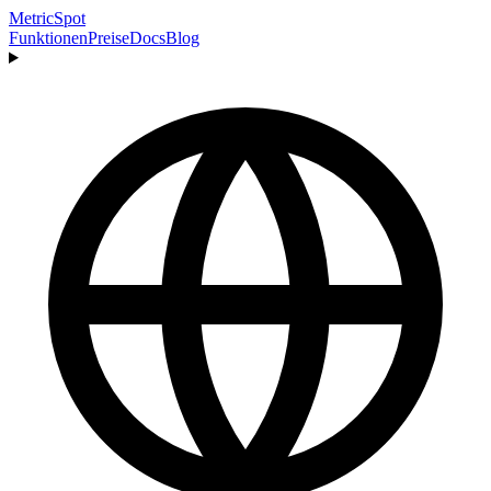
MetricSpot
Funktionen
Preise
Docs
Blog