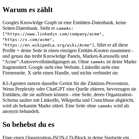
Warum es zählt
Googles Knowledge Graph ist eine Entitäten-Datenbank, keine
Seiten-Datenbank. Sieht er
sameAs:
["https://www.linkedin.com/company/acme",
"https://x.com/acme",
, führt er all diese
"https://en.wikipedia.org/wiki/Acme"]
Profile + deine Seite in einen einzigen Entitäts-Knoten zusammen -
und genau das treibt Knowledge Panels, Marken-Karussells und
“Acme”-Autovervollständigungen an. Ohne
ist deine Marke
sameAs
fragmentiert: Google sieht eine Website, LinkedIn sieht eine
Firmenseite, X sieht einen Handle, und nichts verbindet sie.
KI-Agenten nutzen dasselbe Gerüst für die Zitations-Provenienz.
Wenn Perplexity oder ChatGPT eine Quelle zitieren, bevorzugen sie
Entitäten, die sie auflösen können - eine Seite, deren Organization-
Schema sauber mit LinkedIn, Wikipedia und Crunchbase abgleicht,
wird als bekannte Marke zitiert. Eine Seite ohne
wird als
sameAs
anonym behandelt.
So behebst du es
Füge einen Organization-JSON-LD-Block in deine Startseite ein