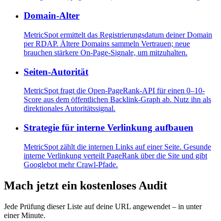
Domain-Alter
MetricSpot ermittelt das Registrierungsdatum deiner Domain
per RDAP. Ältere Domains sammeln Vertrauen; neue
brauchen stärkere On-Page-Signale, um mitzuhalten.
Seiten-Autorität
MetricSpot fragt die Open-PageRank-API für einen 0–10-
Score aus dem öffentlichen Backlink-Graph ab. Nutz ihn als
direktionales Autoritätssignal.
Strategie für interne Verlinkung aufbauen
MetricSpot zählt die internen Links auf einer Seite. Gesunde
interne Verlinkung verteilt PageRank über die Site und gibt
Googlebot mehr Crawl-Pfade.
Mach jetzt ein kostenloses Audit
Jede Prüfung dieser Liste auf deine URL angewendet – in unter
einer Minute.