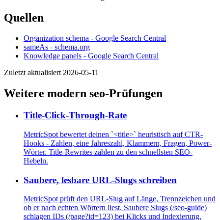
Quellen
Organization schema - Google Search Central
sameAs - schema.org
Knowledge panels - Google Search Central
Zuletzt aktualisiert 2026-05-11
Weitere modern seo-Prüfungen
Title-Click-Through-Rate
MetricSpot bewertet deinen `<title>` heuristisch auf CTR-
Hooks - Zahlen, eine Jahreszahl, Klammern, Fragen, Power-
Wörter. Title-Rewrites zählen zu den schnellsten SEO-
Hebeln.
Saubere, lesbare URL-Slugs schreiben
MetricSpot prüft den URL-Slug auf Länge, Trennzeichen und
ob er nach echten Wörtern liest. Saubere Slugs (/seo-guide)
schlagen IDs (/page?id=123) bei Klicks und Indexierung.