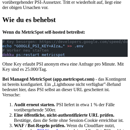
vorübergehender PSI-Aussetzer. Tritt er wiederholt auf, liegt eine
der obigen Ursachen vor.
Wie du es behebst
Wenn du MetricSpot self-hosted betreibst:
# Key besorgen: https://developers.google.com/speed/doc
echo
 "GOOGLE_PSI_KEY=AIza…"
 >>
 .env
# Worker neu starten
dokku
 ps:restart
 metricspot
Ohne Key erlaubt PSI anonym etwa eine Anfrage pro Minute. Mit
Key sind es 25.000/Tag.
Bei Managed MetricSpot (app.metricspot.com)
- das Kontingent
ist bereits konfiguriert. Ein „Lighthouse nicht verfügbar”-Befund
bedeutet hier, dass PSI selbst an dieser URL gescheitert ist.
Versuche:
Audit erneut starten.
PSI liefert in etwa 1 % der Fälle
vorübergehende 500er.
Eine öffentliche, nicht-authentifizierte URL prüfen.
Bestätige, dass die Seite ohne Session-Cookie erreichbar ist.
WAF / Bot-Regeln prüfen.
Wenn du Cloudflare nutzt,