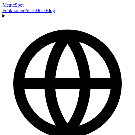
MetricSpot
Funktionen
Preise
Docs
Blog