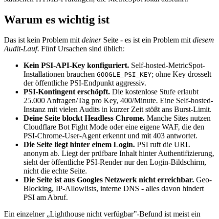
Warum es wichtig ist
Das ist kein Problem mit
deiner
Seite - es ist ein Problem mit
diesem
Audit-Lauf
. Fünf Ursachen sind üblich:
Kein PSI-API-Key konfiguriert.
Self-hosted-MetricSpot-
Installationen brauchen
; ohne Key drosselt
GOOGLE_PSI_KEY
der öffentliche PSI-Endpunkt aggressiv.
PSI-Kontingent erschöpft.
Die kostenlose Stufe erlaubt
25.000 Anfragen/Tag pro Key, 400/Minute. Eine Self-hosted-
Instanz mit vielen Audits in kurzer Zeit stößt ans Burst-Limit.
Deine Seite blockt Headless Chrome.
Manche Sites nutzen
Cloudflare Bot Fight Mode oder eine eigene WAF, die den
PSI-Chrome-User-Agent erkennt und mit 403 antwortet.
Die Seite liegt hinter einem Login.
PSI ruft die URL
anonym ab. Liegt der prüfbare Inhalt hinter Authentifizierung,
sieht der öffentliche PSI-Render nur den Login-Bildschirm,
nicht die echte Seite.
Die Seite ist aus Googles Netzwerk nicht erreichbar.
Geo-
Blocking, IP-Allowlists, interne DNS - alles davon hindert
PSI am Abruf.
Ein einzelner „Lighthouse nicht verfügbar”-Befund ist meist ein