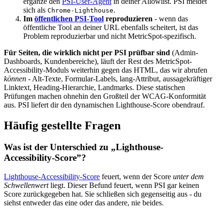
ergänze den
PSI-User-Agent
in deiner Allowlist. PSI meldet
sich als
.
Chrome-Lighthouse
Im
öffentlichen PSI-Tool
reproduzieren
- wenn das
öffentliche Tool an deiner URL ebenfalls scheitert, ist das
Problem reproduzierbar und nicht MetricSpot-spezifisch.
Für Seiten, die wirklich nicht per PSI prüfbar sind
(Admin-
Dashboards, Kundenbereiche), läuft der Rest des MetricSpot-
Accessibility-Moduls weiterhin gegen das HTML, das wir abrufen
können
- Alt-Texte, Formular-Labels, lang-Attribut, aussagekräftiger
Linktext, Heading-Hierarchie, Landmarks. Diese statischen
Prüfungen machen ohnehin den Großteil der WCAG-Konformität
aus. PSI liefert dir den dynamischen Lighthouse-Score obendrauf.
Häufig gestellte Fragen
Was ist der Unterschied zu „Lighthouse-
Accessibility-Score”?
Lighthouse-Accessibility-Score
feuert, wenn der Score
unter dem
Schwellenwert
liegt. Dieser Befund feuert, wenn PSI gar keinen
Score zurückgegeben hat. Sie schließen sich gegenseitig aus - du
siehst entweder das eine oder das andere, nie beides.