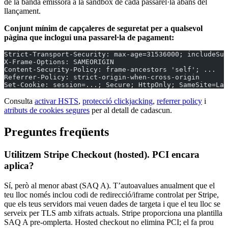
de la banda emissora a la sandbox de cada passarel·la abans del
llançament.
Conjunt mínim de capçaleres de seguretat per a qualsevol
pàgina que inclogui una passarel·la de pagament:
Strict-Transport-Security: max-age=31536000; includeSub
X-Frame-Options: SAMEORIGIN
Content-Security-Policy: frame-ancestors 'self'; ...
Referrer-Policy: strict-origin-when-cross-origin
Set-Cookie: session=...; Secure; HttpOnly; SameSite=Lax
Consulta
activar HSTS
,
protecció clickjacking
,
referrer policy
i
atributs de cookies segures
per al detall de cadascun.
Preguntes freqüents
Utilitzem Stripe Checkout (hosted). PCI encara
aplica?
Sí, però al menor abast (SAQ A). T’autoavalues anualment que el
teu lloc només inclou codi de redirecció/iframe controlat per Stripe,
que els teus servidors mai veuen dades de targeta i que el teu lloc se
serveix per TLS amb xifrats actuals. Stripe proporciona una plantilla
SAQ A pre-omplerta. Hosted checkout no elimina PCI; el fa prou