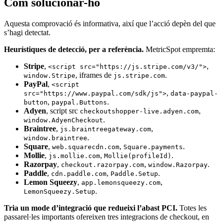
Com solucionar-ho
Aquesta comprovació és informativa, així que l’acció depèn del que
s’hagi detectat.
Heurístiques de detecció, per a referència.
MetricSpot empremta:
Stripe
,
,
<script src="https://js.stripe.com/v3/">
, iframes de
.
window.Stripe
js.stripe.com
PayPal
,
<script
,
src="https://www.paypal.com/sdk/js">
data-paypal-
,
.
button
paypal.Buttons
Adyen
, script src
,
checkoutshopper-live.adyen.com
.
window.AdyenCheckout
Braintree
,
,
js.braintreegateway.com
.
window.braintree
Square
,
,
.
web.squarecdn.com
Square.payments
Mollie
,
,
.
js.mollie.com
Mollie(profileId)
Razorpay
,
,
.
checkout.razorpay.com
window.Razorpay
Paddle
,
,
.
cdn.paddle.com
Paddle.Setup
Lemon Squeezy
,
,
app.lemonsqueezy.com
.
LemonSqueezy.Setup
Tria un mode d’integració que redueixi l’abast PCI.
Totes les
passarel·les importants ofereixen tres integracions de checkout, en