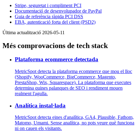
Stripe, seguretat i compliment PCI
Documentació de desenvolupador de PayPal
Guia de referència ràpida PCI DSS
EBA, autenticació forta del client (PSD2)
Última actualització 2026-05-11
Més comprovacions de tech stack
Plataforma ecommerce detectada
MetricSpot detecta la plataforma ecommerce que mou el lloc
(Shopify, WooCommerce, BigCommerce, Magento,
PrestaShop, Wix, Squarespace). La plataforma que executes
determina quines palanques de SEO i rendiment mouen
realment l'agulla.
Analítica instal·lada
MetricSpot detecta eines d'analítica, GA4, Plausible, Fathom,
Matomo, Umami. Sense analítica, no pots veure què funciona
ni on cauen els visitants.