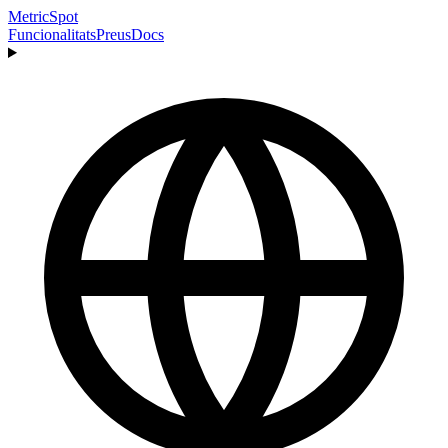
MetricSpot
Funcionalitats
Preus
Docs