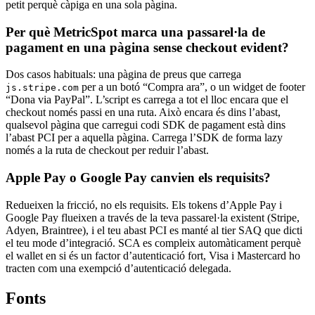
petit perquè càpiga en una sola pàgina.
Per què MetricSpot marca una passarel·la de
pagament en una pàgina sense checkout evident?
Dos casos habituals: una pàgina de preus que carrega
per a un botó “Compra ara”, o un widget de footer
js.stripe.com
“Dona via PayPal”. L’script es carrega a tot el lloc encara que el
checkout només passi en una ruta. Això encara és dins l’abast,
qualsevol pàgina que carregui codi SDK de pagament està dins
l’abast PCI per a aquella pàgina. Carrega l’SDK de forma lazy
només a la ruta de checkout per reduir l’abast.
Apple Pay o Google Pay canvien els requisits?
Redueixen la fricció, no els requisits. Els tokens d’Apple Pay i
Google Pay flueixen a través de la teva passarel·la existent (Stripe,
Adyen, Braintree), i el teu abast PCI es manté al tier SAQ que dicti
el teu mode d’integració. SCA es compleix automàticament perquè
el wallet en si és un factor d’autenticació fort, Visa i Mastercard ho
tracten com una exempció d’autenticació delegada.
Fonts