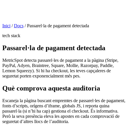
Inici
/
Docs
/
Passarel·la de pagament detectada
tech stack
Passarel·la de pagament detectada
MetricSpot detecta passarel·les de pagament a la pàgina (Stripe,
PayPal, Adyen, Braintree, Square, Mollie, Razorpay, Paddle,
Lemon Squeezy). Si hi ha checkout, les teves capçaleres de
seguretat porten exponencialment més pes.
Què comprova aquesta auditoria
Escaneja la pàgina buscant empremtes de passarel·les de pagament,
fonts d’scripts, orígens d’iframe, globals JS, i reporta quina
passarel·la (si n’hi ha cap) gestiona el checkout. És informativa.
Però la seva presència eleva les apostes en cada comprovació de
seguretat d’altres llocs de l’auditoria.