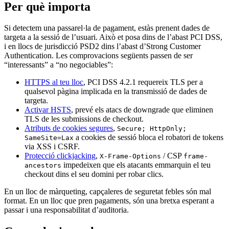
Per què importa
Si detectem una passarel·la de pagament, estàs prenent dades de
targeta a la sessió de l’usuari. Això et posa dins de l’abast PCI DSS,
i en llocs de jurisdicció PSD2 dins l’abast d’Strong Customer
Authentication. Les comprovacions següents passen de ser
“interessants” a “no negociables”:
HTTPS al teu lloc
, PCI DSS 4.2.1 requereix TLS per a
qualsevol pàgina implicada en la transmissió de dades de
targeta.
Activar HSTS
, prevé els atacs de downgrade que eliminen
TLS de les submissions de checkout.
Atributs de cookies segures
,
Secure; HttpOnly;
a cookies de sessió bloca el robatori de tokens
SameSite=Lax
via XSS i CSRF.
Protecció clickjacking
,
/ CSP
X-Frame-Options
frame-
impedeixen que els atacants emmarquin el teu
ancestors
checkout dins el seu domini per robar clics.
En un lloc de màrqueting, capçaleres de seguretat febles són mal
format. En un lloc que pren pagaments, són una bretxa esperant a
passar i una responsabilitat d’auditoria.