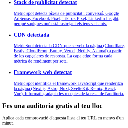
Stack de publicitat detectat
MetricSpot detecta píxels de publicitat i conversió, Google
AdSense, Facebook Pixel, TikTok Pixel, LinkedIn Insight,
perquè sàpigues què està rastrejant els teus visitants.
CDN detectada
MetricSpot detecta la CDN que serveix la pàgina (Cloudflare,
Fastly, CloudFront, Bunny, Vercel, Netlify, Akamai) a partir
de les capçaleres de resposta. La capa edge forma cada
mètrica de rendiment per sota.
Framework web detectat
MetricSpot identifica el framework JavaScript que renderitza
la pàgina (Next.js, Astro, Nuxt, SvelteKit, Remix, React,
Vue). Informatiu, adapta les receptes de la resta de l'auditoria.
Fes una auditoria gratis al teu lloc
Aplica cada comprovació d'aquesta llista al teu URL en menys d'un
minut.