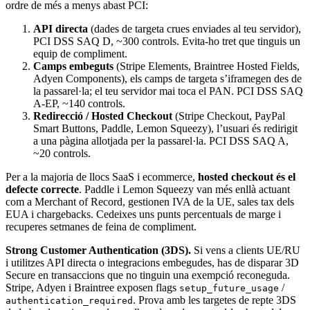
ordre de més a menys abast PCI:
API directa
(dades de targeta crues enviades al teu servidor),
PCI DSS SAQ D, ~300 controls. Evita-ho tret que tinguis un
equip de compliment.
Camps embeguts
(Stripe Elements, Braintree Hosted Fields,
Adyen Components), els camps de targeta s’iframegen des de
la passarel·la; el teu servidor mai toca el PAN. PCI DSS SAQ
A-EP, ~140 controls.
Redirecció / Hosted Checkout
(Stripe Checkout, PayPal
Smart Buttons, Paddle, Lemon Squeezy), l’usuari és redirigit
a una pàgina allotjada per la passarel·la. PCI DSS SAQ A,
~20 controls.
Per a la majoria de llocs SaaS i ecommerce,
hosted checkout és el
defecte correcte
. Paddle i Lemon Squeezy van més enllà actuant
com a Merchant of Record, gestionen IVA de la UE, sales tax dels
EUA i chargebacks. Cedeixes uns punts percentuals de marge i
recuperes setmanes de feina de compliment.
Strong Customer Authentication (3DS).
Si vens a clients UE/RU
i utilitzes API directa o integracions embegudes, has de disparar 3D
Secure en transaccions que no tinguin una exempció reconeguda.
Stripe, Adyen i Braintree exposen flags
/
setup_future_usage
. Prova amb les targetes de repte 3DS
authentication_required