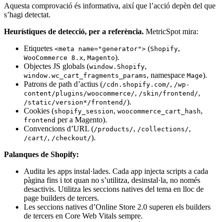
Aquesta comprovació és informativa, així que l’acció depèn del que
s’hagi detectat.
Heurístiques de detecció, per a referència.
MetricSpot mira:
Etiquetes
(
,
<meta name="generator">
Shopify
,
).
WooCommerce 8.x
Magento
Objectes JS globals (
,
window.Shopify
, namespace
).
window.wc_cart_fragments_params
Mage
Patrons de path d’actius (
,
/cdn.shopify.com/
/wp-
,
,
content/plugins/woocommerce/
/skin/frontend/
).
/static/version*/frontend/
Cookies (
,
,
shopify_session
woocommerce_cart_hash
per a Magento).
frontend
Convencions d’URL (
,
,
/products/
/collections/
,
).
/cart/
/checkout/
Palanques de Shopify:
Audita les apps instal·lades. Cada app injecta scripts a cada
pàgina fins i tot quan no s’utilitza, desinstal·la, no només
desactivis. Utilitza les seccions natives del tema en lloc de
page builders de tercers.
Les seccions natives d’Online Store 2.0 superen els builders
de tercers en Core Web Vitals sempre.