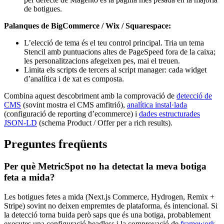
de botigues.
Palanques de BigCommerce / Wix / Squarespace:
L’elecció de tema és el teu control principal. Tria un tema
Stencil amb puntuacions altes de PageSpeed fora de la caixa;
les personalitzacions afegeixen pes, mai el treuen.
Limita els scripts de tercers al script manager: cada widget
d’analítica i de xat es composta.
Combina aquest descobriment amb la comprovació de
detecció de
CMS
(sovint mostra el CMS amfitrió),
analítica instal·lada
(configuració de reporting d’ecommerce) i
dades estructurades
JSON-LD
(schema Product / Offer per a rich results).
Preguntes freqüents
Per què MetricSpot no ha detectat la meva botiga
feta a mida?
Les botigues fetes a mida (Next.js Commerce, Hydrogen, Remix +
Stripe) sovint no deixen empremtes de plataforma, és intencional. Si
la detecció torna buida però saps que és una botiga, probablement
executes una configuració headless i la comprovació de
framework