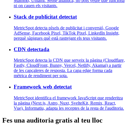
Matomo, Umami. Sense analítica, no pots veure què funciona
ni on cauen els visitants.
Stack de publicitat detectat
MetricSpot detecta píxels de publicitat i conversió, Google
AdSense, Facebook Pixel, TikTok Pixel, LinkedIn Insight,
perquè sàpigues què està rastrejant els teus visitants.
CDN detectada
MetricSpot detecta la CDN que serveix la pàgina (Cloudflare,
Fastly, CloudFront, Bunny, Vercel, Netlify, Akamai) a partir
de les capçaleres de resposta. La capa edge forma cada
mètrica de rendiment per sota.
Framework web detectat
MetricSpot identifica el framework JavaScript que renderitza
la pàgina (Next.js, Astro, Nuxt, SvelteKit, Remix, React,
Vue). Informatiu, adapta les receptes de la resta de l'auditoria.
Fes una auditoria gratis al teu lloc