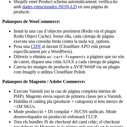
Shopify emet Product schema automàticament; verifica-ho
amb
dades estructurades JSON-LD
en una pàgina de
producte.
Palanques de WooCommerce:
Instal·la una cau d’objectes persistent (Redis via el plugin
Redis Object Cache). Sense ella, cada càrrega de pàgina
executa una consulta freda contra la taula wp_options.
Posa una
CDN
al davant (Cloudflare APO està pensat
específicament per a WordPress).
Difereix o elimina
a pàgines que no són
wc-cart-fragments
de carret, dispara una crida AJAX a cada càrrega de pàgina.
Canvia les imatges de producte a AVIF/WebP via un plugin
com Imagify o utilitza Cloudflare Polish.
Palanques de Magento / Adobe Commerce:
Executa Varnish (no la cau de pàgina completa interna de
PHP). Magento envia suport de primera classe per a Varnish.
Habilita el catàleg pla (producte + categoria) si tens menys de
~1M SKUs.
Mode producció + DI compilat + JS/CSS unificats. Mode
desenvolupador en producció enfonsarà l’LCP.
Treu els bundles JS de checkout del camí crític; el checkout
per defecte de Magento és la pàgina més pesada en la majoria