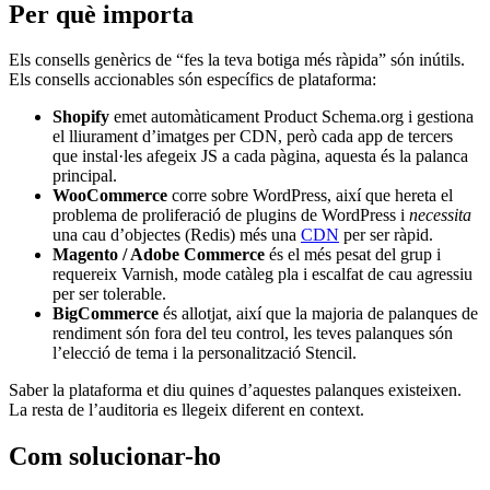
Per què importa
Els consells genèrics de “fes la teva botiga més ràpida” són inútils.
Els consells accionables són específics de plataforma:
Shopify
emet automàticament Product Schema.org i gestiona
el lliurament d’imatges per CDN, però cada app de tercers
que instal·les afegeix JS a cada pàgina, aquesta és la palanca
principal.
WooCommerce
corre sobre WordPress, així que hereta el
problema de proliferació de plugins de WordPress i
necessita
una cau d’objectes (Redis) més una
CDN
per ser ràpid.
Magento / Adobe Commerce
és el més pesat del grup i
requereix Varnish, mode catàleg pla i escalfat de cau agressiu
per ser tolerable.
BigCommerce
és allotjat, així que la majoria de palanques de
rendiment són fora del teu control, les teves palanques són
l’elecció de tema i la personalització Stencil.
Saber la plataforma et diu quines d’aquestes palanques existeixen.
La resta de l’auditoria es llegeix diferent en context.
Com solucionar-ho