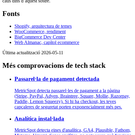
caus dins d’aquest sostre.
Fonts
Shopify, arquitectura de temes
WooCommerce, rendiment
BigCommerce Dev Center
Web Almanac, capítol ecommerce
Última actualització 2026-05-11
Més comprovacions de tech stack
Passarel·la de pagament detectada
MetricSpot detecta passarel·les de pagament a la pàgina
(Stripe, PayPal, Adyen, Braintree, Square, Mollie, Razorpay,
Paddle, Lemon Squeezy). Si hi ha checkout, les teves
capçaleres de seguretat porten exponencialment més pes.
Analítica instal·lada
MetricSpot detecta eines d'analítica, GA4, Plausible, Fathom,